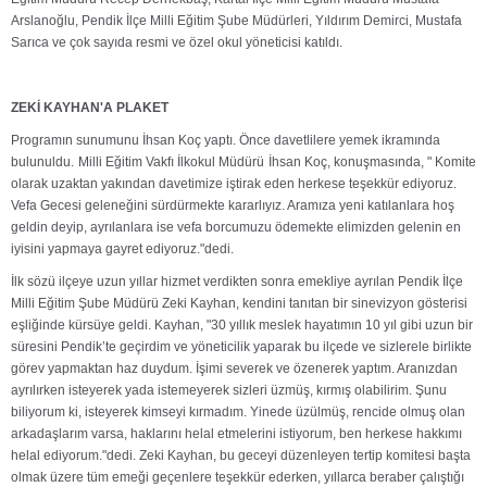
Arslanoğlu, Pendik İlçe Milli Eğitim Şube Müdürleri, Yıldırım Demirci, Mustafa
Sarıca ve çok sayıda resmi ve özel okul yöneticisi katıldı.
ZEKİ KAYHAN'A PLAKET
Programın sunumunu İhsan Koç yaptı. Önce davetlilere yemek ikramında
bulunuldu.
Milli Eğitim Vakfı İlkokul Müdürü
İhsan Koç, konuşmasında, " Komite
olarak uzaktan yakından davetimize iştirak eden herkese teşekkür ediyoruz.
Vefa Gecesi geleneğini sürdürmekte kararlıyız. Aramıza yeni katılanlara hoş
geldin deyip, ayrılanlara ise vefa borcumuzu ödemekte elimizden gelenin en
iyisini yapmaya gayret ediyoruz."dedi.
İlk sözü ilçeye uzun yıllar hizmet verdikten sonra emekliye ayrılan Pendik İlçe
Milli Eğitim Şube Müdürü Zeki Kayhan, kendini tanıtan bir sinevizyon gösterisi
eşliğinde kürsüye geldi. Kayhan, "30 yıllık meslek hayatımın 10 yıl gibi uzun bir
süresini Pendik’te geçirdim ve yöneticilik yaparak bu ilçede ve sizlerele birlikte
görev yapmaktan haz duydum. İşimi severek ve özenerek yaptım. Aranızdan
ayrılırken isteyerek yada istemeyerek sizleri üzmüş, kırmış olabilirim. Şunu
biliyorum ki, isteyerek kimseyi kırmadım. Yinede üzülmüş, rencide olmuş olan
arkadaşlarım varsa, haklarını helal etmelerini istiyorum, ben herkese hakkımı
helal ediyorum."dedi. Zeki Kayhan, bu geceyi düzenleyen tertip komitesi başta
olmak üzere tüm emeği geçenlere teşekkür ederken, yıllarca beraber çalıştığı