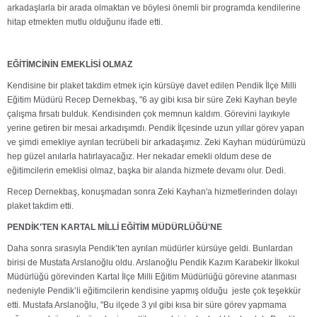
arkadaşlarla bir arada olmaktan ve böylesi önemli bir programda kendilerine
hitap etmekten mutlu olduğunu ifade etti.
EĞİTİMCİNİN EMEKLİSİ OLMAZ
Kendisine bir plaket takdim etmek için kürsüye davet edilen Pendik İlçe Milli
Eğitim Müdürü Recep Dernekbaş, "6 ay gibi kısa bir süre Zeki Kayhan beyle
çalışma fırsatı bulduk. Kendisinden çok memnun kaldım. Görevini layıkıyle
yerine getiren bir mesai arkadışımdı. Pendik İlçesinde uzun yıllar görev yapan
ve şimdi emekliye ayrılan tecrübeli bir arkadaşımız. Zeki Kayhan müdürümüzü
hep güzel anılarla hatırlayacağız. Her nekadar emekli oldum dese de
eğitimcilerin emeklisi olmaz, başka bir alanda hizmete devamı olur. Dedi.
Recep Dernekbaş, konuşmadan sonra Zeki Kayhan'a hizmetlerinden dolayı
plaket takdim etti.
PENDİK'TEN KARTAL MİLLİ EĞİTİM MÜDÜRLÜĞÜ'NE
Daha sonra sırasıyla Pendik’ten ayrılan müdürler kürsüye geldi. Bunlardan
birisi de Mustafa Arslanoğlu oldu. Arslanoğlu Pendik Kazım Karabekir İlkokul
Müdürlüğü görevinden Kartal İlçe Milli Eğitim Müdürlüğü görevine atanması
nedeniyle Pendik’li eğitimcilerin kendisine yapmış olduğu jeste çok teşekkür
etti. Mustafa Arslanoğlu, "Bu ilçede 3 yıl gibi kısa bir süre görev yapmama