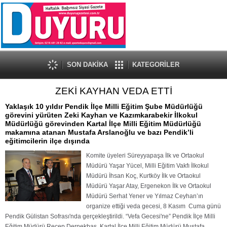
SON DAKİKA
KATEGORİLER
ZEKİ KAYHAN VEDA ETTİ
Yaklaşık 10 yıldır Pendik İlçe Milli Eğitim Şube Müdürlüğü
görevini yürüten Zeki Kayhan ve Kazımkarabekir İlkokul
Müdürlüğü görevinden Kartal İlçe Milli Eğitim Müdürlüğü
makamına atanan Mustafa Arslanoğlu ve bazı Pendik’li
eğitimcilerin ilçe dışında
Komite üyeleri Süreyyapaşa İlk ve Ortaokul
Müdürü Yaşar Yücel, Milli Eğitim Vakfı İlkokul
Müdürü İhsan Koç, Kurtköy İlk ve Ortaokul
Müdürü Yaşar Atay, Ergenekon İlk ve Ortaokul
Müdürü Serhat Yener ve Yılmaz Ceyhan’ın
organize ettiği veda gecesi, 8 Kasım Cuma günü
Pendik Gülistan Sofrası'nda gerçekleştirildi. “Vefa Gecesi'ne” Pendik İlçe Milli
Eğitim Müdürü Recep Dernekbaş, Kartal İlçe Milli Eğitim Müdürü Mustafa