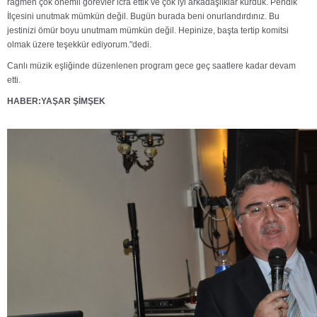
rağmen çok önemli görevler icra ettik ve çok iyi arkadaşlıklar kurduk. Pendik
İlçesini unutmak mümkün değil. Bugün burada beni onurlandırdınız. Bu
jestinizi ömür boyu unutmam mümkün değil. Hepinize, başta tertip komitsi
olmak üzere teşekkür ediyorum."dedi.
Canlı müzik eşliğinde düzenlenen program gece geç saatlere kadar devam
etti.
HABER:YAŞAR ŞİMŞEK