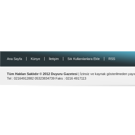
|
|
|
|
Ana Sayfa
Künye
İletişim
Sık Kullanılanlara Ekle
RSS
Tüm Hakları Saklıdır © 2012
Duyuru Gazetesi
| İzinsiz ve kaynak gösterilmeden yay
Tel :
02164912882 05323834739
Faks :
0216 4917113