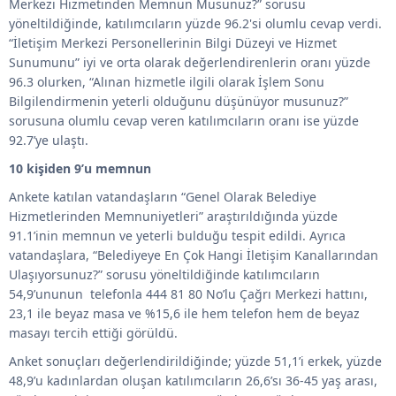
Merkezi Hizmetinden Memnun Musunuz?” sorusu
yöneltildiğinde, katılımcıların yüzde 96.2'si olumlu cevap verdi.
“İletişim Merkezi Personellerinin Bilgi Düzeyi ve Hizmet
Sunumunu” iyi ve orta olarak değerlendirenlerin oranı yüzde
96.3 olurken, “Alınan hizmetle ilgili olarak İşlem Sonu
Bilgilendirmenin yeterli olduğunu düşünüyor musunuz?”
sorusuna olumlu cevap veren katılımcıların oranı ise yüzde
92.7’ye ulaştı.
10 kişiden 9’u memnun
Ankete katılan vatandaşların “Genel Olarak Belediye
Hizmetlerinden Memnuniyetleri” araştırıldığında yüzde
91.1’inin memnun ve yeterli bulduğu tespit edildi. Ayrıca
vatandaşlara, “Belediyeye En Çok Hangi İletişim Kanallarından
Ulaşıyorsunuz?” sorusu yöneltildiğinde katılımcıların
54,9’ununun telefonla 444 81 80 No’lu Çağrı Merkezi hattını,
23,1 ile beyaz masa ve %15,6 ile hem telefon hem de beyaz
masayı tercih ettiği görüldü.
Anket sonuçları değerlendirildiğinde; yüzde 51,1’i erkek, yüzde
48,9’u kadınlardan oluşan katılımcıların 26,6’sı 36-45 yaş arası,