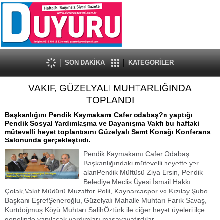
SON DAKİKA
KATEGORİLER
VAKIF, GÜZELYALI MUHTARLIĞINDA
TOPLANDI
Başkanlığını Pendik Kaymakamı Cafer odabaş?n yaptığı
Pendik Sosyal Yardımlaşma ve Dayanışma Vakfı bu haftaki
mütevelli heyet toplantısını Güzelyalı Semt Konağı Konferans
Salonunda gerçekleştirdi.
Pendik Kaymakamı Cafer Odabaş
Başkanlığındaki mütevelli heyette yer
alanPendik Müftüsü Ziya Ersin, Pendik
Belediye Meclis Üyesi İsmail Hakkı
Çolak,Vakıf Müdürü Muzaffer Pelit, Kaynarcaspor ve Kızılay Şube
Başkanı EşrefŞeneroğlu, Güzelyalı Mahalle Muhtarı Farık Savaş,
Kurtdoğmuş Köyü Muhtarı SalihÖztürk ile diğer heyet üyeleri ilçe
genelinde yapılacak yardımları masayayatırdılar.