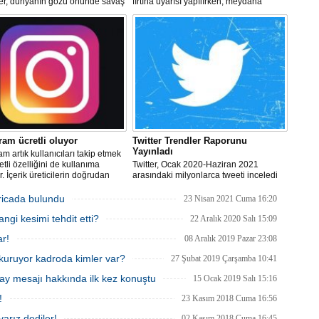
Be
ler, dünyanın gözü önünde savaş
fırtına uyarısı yapılırken, meydana
1
lerken, Nazileri aratmayan
gelebilecek olumsuzluklara karşı
er sergiliyorlar.
dikkatli olunması istendi.
Z
Do
Ne
Çe
Ab
1
ram ücretli oluyor
Twitter Trendler Raporunu
Yayınladı
am artık kullanıcıları takip etmek
İb
etli özelliğini de kullanıma
Twitter, Ocak 2020-Haziran 2021
Dİ
. İçerik üreticilerin doğrudan
arasındaki milyonlarca tweeti inceledi
lde edebilmesini sağlayan
ve insanların Twitter'da ne tür sohbetler
k sistemi, ülkemizdeki Instagram
yaptığı hakkında daha fazla bilgi
icada bulundu
23 Nisan 2021 Cuma 16:20
cılarına da sunulacak.
edinmek için önceki 18 ayın (Temmuz
M
gi kesimi tehdit etti?
2018- Aralık 2019) tweetleriyle
22 Aralık 2020 Salı 15:09
Ha
karşılaştırdı.
S
ar!
08 Aralık 2019 Pazar 23:08
P
kuruyor kadroda kimler var?
27 Şubat 2019 Çarşamba 10:41
Em
y mesajı hakkında ilk kez konuştu
15 Ocak 2019 Salı 15:16
“
M
!
23 Kasım 2018 Cuma 16:56
arız dediler!
02 Kasım 2018 Cuma 16:45