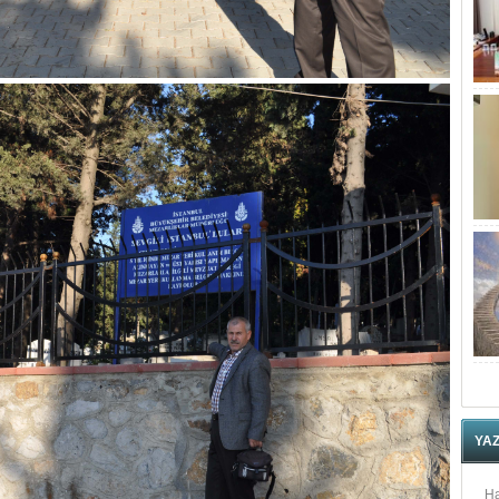
YA
Ha