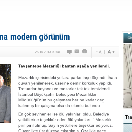
'na modern görünüm
Ö
25.10.2013 00:00
Tavşantepe Mezarlığı baştan aşağa yenilendi.
Mezarlık içerisindeki yollara parke taşı döşendi. İhata
duvarı yenilenerek, üzerine demir korkuluk yapıldı.
Tretuarlar boyandı ve mezarlar tek tek temizlendi.
İstanbul Büyükşehir Belediyesi Mezarlıklar
Müdürlüğü'nün bu çalışması her ne kadar geç
kalınmış bir çalışma olsa da olumlu bulundu.
En çok sevinenler ise ölü yakınları oldu. Belediye
Tra
yetkililerine teşekkür eden ölü yakınları, " Mezarlık
pırıl pırıl olmuş. Sayın yetkililere teşekkür ediyoruz.
Ka
Güvenlikte üst düzeye çıkarılmış. Özelikle gece