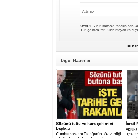
UYARI:
Küfür, hakaret, rencide edici cü
Türkçe karakter kullanılmayan ve büyü
Bu hab
Diğer Haberler
Sözünü tuttu ve kura çekimini
İsrail
başlattı
Abluka 
Cumhurbaşkanı Erdoğan'ın söz verdiği
uçaklar