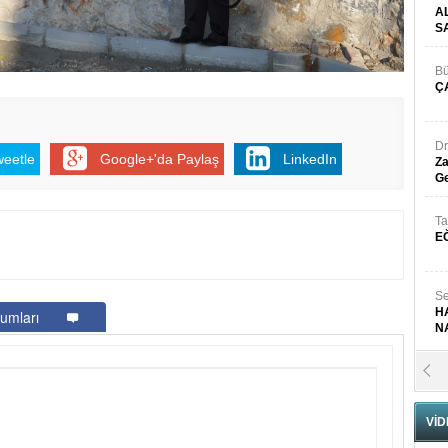
A
S
Bü
Ç
Dr
weetle
Google+'da Paylaş
LinkedIn
Za
Ge
Ta
E
Se
H
umları
N
Pr
B
VİD
Fa