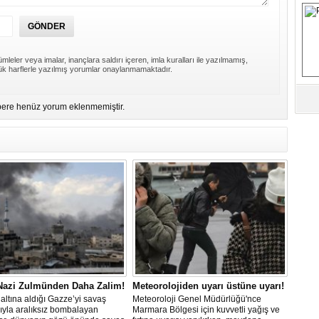
S
Fa
mleler veya imalar, inançlara saldırı içeren, imla kuralları ile yazılmamış,
M
k harflerle yazılmış yorumlar onaylanmamaktadır.
Ab
ere henüz yorum eklenmemiştir.
Sa
ve
Üm
Az
Pr
Bi
Ra
B
 Nazi Zulmünden Daha Zalim!
Meteorolojiden uyarı üstüne uyarı!
Y
altına aldığı Gazze’yi savaş
Meteoroloji Genel Müdürlüğü'nce
ıyla aralıksız bombalayan
Marmara Bölgesi için kuvvetli yağış ve