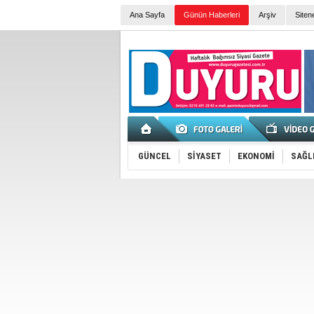
Ana Sayfa
Günün Haberleri
Arşiv
Siten
GÜNCEL
SİYASET
EKONOMİ
SAĞL