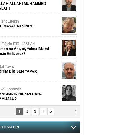
LLAH ALLAH! MUHAMMED
ALAH!
lent Ertekin
ALMAYACAKSINIZ!!!
. Gülçin ITIRLI ASLAN
man mı Akıyor, Yoksa Biz mi
çip Gidiyoruz?
lat Yavuz
ĞİTİM BİR SEN YAPAR
vgi Karaman
ANGİMİZİN HIRSIZI DAHA
AMUSLU?
1
2
3
4
5
of. Dr. Cahit Kurbanoğlu
OSNA-HERSEK VE KUDÜS
EO GALERİ
tma Saçak Akbulut