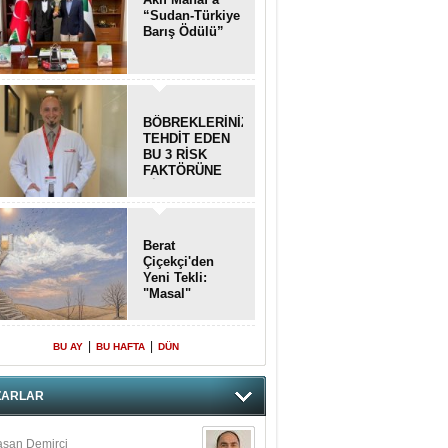
“Sudan-Türkiye
Barış Ödülü”
BÖBREKLERİNİZİ
TEHDİT EDEN
BU 3 RİSK
FAKTÖRÜNE
DİKKAT!
Berat
Çiçekçi'den
Yeni Tekli:
"Masal"
|
|
BU AY
BU HAFTA
DÜN
ZARLAR
san Demirci