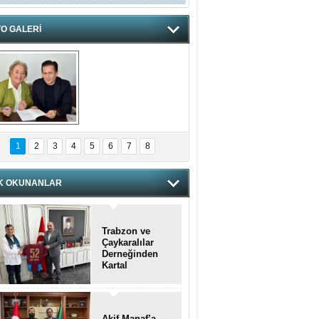
O GALERİ
hnzzzna
1
2
3
4
5
6
7
8
K OKUNANLAR
Trabzon ve
Çaykaralılar
Derneğinden
Kartal
kaymakamına
anlamlı ziyaret
Akif Manaf’a