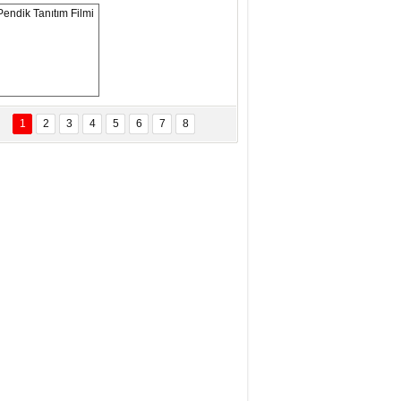
ANAL KERHANE!
tma Daştan
eftun Olmak
Pendik Tanıtım 
Filmi
1
2
3
4
5
6
7
8
bas Levent Ertekin
nal Medyanın Dijital Savaş Alanı
 İtibar Suikastları: Kızılay Örneği
it Kahyaoğlu
iz Türk Milleti Tarih Yazdı!
of.Dr.Hamdi Temel
z Böyle Bir Yozgat'ta Büyüdük
vza Zeybek
İR MİLLETİN TEKRAR DESTAN
AZMASI