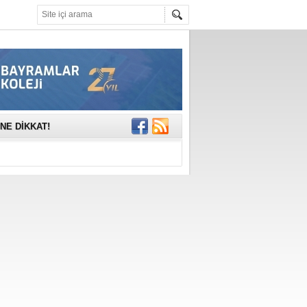
mına anlamlı
NE DİKKAT!
rinde..
katıldı
gisi’nde
DEĞİL, DOĞRU
erildi
n Ercan Ekşi son
ı Selahattin