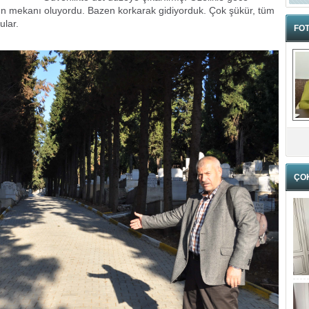
ın mekanı oluyordu. Bazen korkarak gidiyorduk. Çok şükür, tüm
ular.
FOT
ÇO