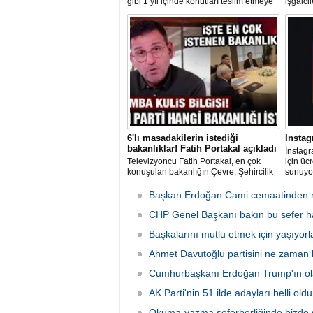
gibi 1 yıl içinde konutları teslim etmeye
işgalci
başlayan AK Parti hükümeti, 2 ayda 76
suçu iş
bin konut teslim etti. Yılsonuna kadar
görüntül
200 bin konutun teslim edilmesi
hedefleniyor.
6'lı masadakilerin istediği
Instag
bakanlıklar! Fatih Portakal açıkladı
İnstagr
Televizyoncu Fatih Portakal, en çok
için ücr
konuşulan bakanlığın Çevre, Şehircilik
sunuyor
ve İklim Değişikliği Bakanlığı olduğunu
gelir e
söyledi.
aboneli
Başkan Erdoğan Cami cemaatinden r
kullanı
CHP Genel Başkanı bakın bu sefer han
Başkalarını mutlu etmek için yaşıyorl
Ahmet Davutoğlu partisini ne zaman 
Cumhurbaşkanı Erdoğan Trump'ın ola
AK Parti'nin 51 ilde adayları belli oldu
Okuma-yazma seferberliğinde bizde v