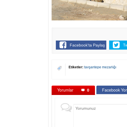
Facebook'ta Paylaş
T
Etiketler:
tavşantepe mezarlığı
Yorumlar
0
Facebook Yor