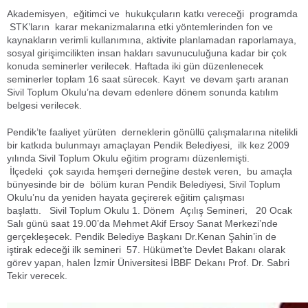
Akademisyen, eğitimci ve hukukçuların katkı vereceği programda
STK’ların karar mekanizmalarına etki yöntemlerinden fon ve
kaynakların verimli kullanımına, aktivite planlamadan raporlamaya,
sosyal girişimcilikten insan hakları savunuculuğuna kadar bir çok
konuda seminerler verilecek. Haftada iki gün düzenlenecek
seminerler toplam 16 saat sürecek. Kayıt ve devam şartı aranan
Sivil Toplum Okulu’na devam edenlere dönem sonunda katılım
belgesi verilecek.
Pendik’te faaliyet yürüten derneklerin gönüllü çalışmalarına nitelikli
bir katkıda bulunmayı amaçlayan Pendik Belediyesi, ilk kez 2009
yılında Sivil Toplum Okulu eğitim programı düzenlemişti.
İlçedeki çok sayıda hemşeri derneğine destek veren, bu amaçla
bünyesinde bir de bölüm kuran Pendik Belediyesi, Sivil Toplum
Okulu’nu da yeniden hayata geçirerek eğitim çalışması
başlattı. Sivil Toplum Okulu 1. Dönem Açılış Semineri, 20 Ocak
Salı günü saat 19.00’da Mehmet Akif Ersoy Sanat Merkezi’nde
gerçekleşecek. Pendik Belediye Başkanı Dr.Kenan Şahin’in de
iştirak edeceği ilk semineri 57. Hükümet’te Devlet Bakanı olarak
görev yapan, halen İzmir Üniversitesi İBBF Dekanı Prof. Dr. Sabri
Tekir verecek.