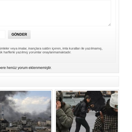
Bi
Ra
B
Y
Be
1
mleler veya imalar, inançlara saldırı içeren, imla kuralları ile yazılmamış,
k harflerle yazılmış yorumlar onaylanmamaktadır.
Z
Do
ere henüz yorum eklenmemiştir.
Ne
Çe
Ab
1
İb
Dİ