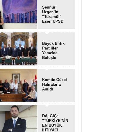
Şennur
Üzgen’in
“Tekâmül”
Eseri UPSD
2026 Yaz
Sergisi’nde
Sanatseverlerle
Buluştu
Büyük Birlik
Partililer
Yemekte
Buluştu
Komite Güzel
Hatıralarla
Anıldı
DALGIÇ:
"TÜRKİYE'NİN
EN BÜYÜK
İHTİYACI