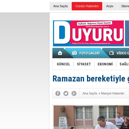
Ana Sayfa
Günün Haberleri
Arşiv
Siten
GÜNCEL
SİYASET
EKONOMİ
SAĞL
Ramazan bereketiyle 
Ana Sayfa
»
Manşet Haberler