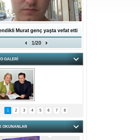
ndikli Murat genç yaşta vefat etti
Hikmet Bayraklı: Kent
1/20
Geleceğe Yapılan En Değe
O GALERİ
hnzzzna
1
2
3
4
5
6
7
8
K OKUNANLAR