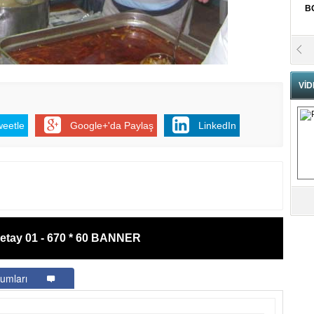
B
Fa
S
VİD
Fa
M
weetle
Google+'da Paylaş
LinkedIn
Ha
İ
K
Ab
Sa
ve
etay 01 - 670 * 60 BANNER
Üm
Az
umları
Pr