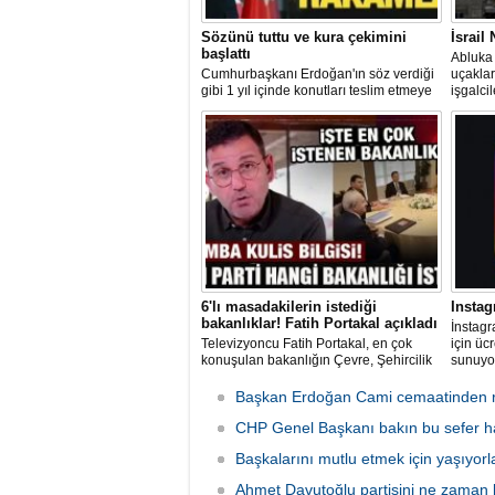
Sözünü tuttu ve kura çekimini
İsrail
başlattı
Abluka 
Cumhurbaşkanı Erdoğan'ın söz verdiği
uçaklar
gibi 1 yıl içinde konutları teslim etmeye
işgalci
başlayan AK Parti hükümeti, 2 ayda 76
suçu iş
bin konut teslim etti. Yılsonuna kadar
görüntül
200 bin konutun teslim edilmesi
hedefleniyor.
6'lı masadakilerin istediği
Instag
bakanlıklar! Fatih Portakal açıkladı
İnstagr
Televizyoncu Fatih Portakal, en çok
için ücr
konuşulan bakanlığın Çevre, Şehircilik
sunuyor
ve İklim Değişikliği Bakanlığı olduğunu
gelir e
söyledi.
aboneli
Başkan Erdoğan Cami cemaatinden r
kullanı
CHP Genel Başkanı bakın bu sefer han
Başkalarını mutlu etmek için yaşıyorl
Ahmet Davutoğlu partisini ne zaman 