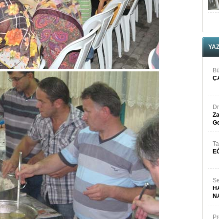
YA
Bü
Ç
Dr
Za
Ge
Ta
E
Se
H
N
Pr