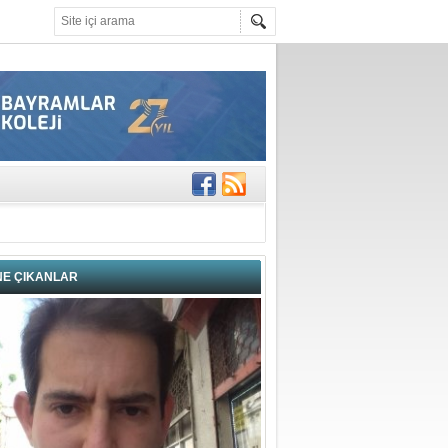
gisi’nde
DEĞİL, DOĞRU
erildi
n Ercan Ekşi son
ı Selahattin
NE ÇIKANLAR
En Değerli
en 10 Nokta
istesi Açıklandı: