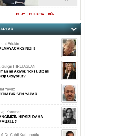
BETON DEĞİL,
DOĞRU
PLANLAMA"
|
|
BU AY
BU HAFTA
DÜN
ZARLAR
lent Ertekin
ALMAYACAKSINIZ!!!
. Gülçin ITIRLI ASLAN
man mı Akıyor, Yoksa Biz mi
çip Gidiyoruz?
lat Yavuz
ĞİTİM BİR SEN YAPAR
vgi Karaman
ANGİMİZİN HIRSIZI DAHA
AMUSLU?
of. Dr. Cahit Kurbanoğlu