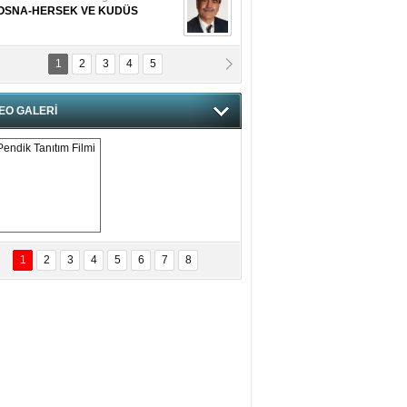
OSNA-HERSEK VE KUDÜS
1
2
3
4
5
tma Saçak Akbulut
ANAL KERHANE!
EO GALERİ
tma Daştan
eftun Olmak
san Demirci
MAM MAAŞLARINA TAKTIM
AFAYI!
Pendik Tanıtım 
Filmi
1
2
3
4
5
6
7
8
bas Levent Ertekin
nal Medyanın Dijital Savaş Alanı
 İtibar Suikastları: Kızılay Örneği
it Kahyaoğlu
iz Türk Milleti Tarih Yazdı!
of.Dr.Hamdi Temel