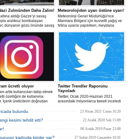
M
Ha
S
 Nazi Zulmünden Daha Zalim!
Meteorolojiden uyarı üstüne uyarı!
P
altına aldığı Gazze’yi savaş
Meteoroloji Genel Müdürlüğü'nce
ıyla aralıksız bombalayan
Marmara Bölgesi için kuvvetli yağış ve
Em
ler, dünyanın gözü önünde savaş
fırtına uyarısı yapılırken, meydana
“
lerken, Nazileri aratmayan
gelebilecek olumsuzluklara karşı
M
er sergiliyorlar.
dikkatli olunması istendi.
Er
Y
Eb
Ba
ram ücretli oluyor
Twitter Trendler Raporunu
Yayınladı
am artık kullanıcıları takip etmek
O
etli özelliğini de kullanıma
Twitter, Ocak 2020-Haziran 2021
O
. İçerik üreticilerin doğrudan
arasındaki milyonlarca tweeti inceledi
Ç
lde edebilmesini sağlayan
ve insanların Twitter'da ne tür sohbetler
k sistemi, ülkemizdeki Instagram
yaptığı hakkında daha fazla bilgi
icada bulundu
23 Nisan 2021 Cuma 16:20
cılarına da sunulacak.
edinmek için önceki 18 ayın (Temmuz
Co
gi kesimi tehdit etti?
2018- Aralık 2019) tweetleriyle
22 Aralık 2020 Salı 15:09
ES
karşılaştırdı.
Un
ar!
08 Aralık 2019 Pazar 23:08
1
kuruyor kadroda kimler var?
27 Şubat 2019 Çarşamba 10:41