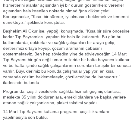
hizmetlerini alanlar açısından iyi bir durum gösterirken; verenler
açısından hala istenilen noktada olmadığına dikkat çekti.
Konuşmacılar, "Kısa
bir sürede, iyi olmasını beklemek ve temenni
etmekteyiz." şeklinde konuştular.
Başhekim Ali Okur ise, yaptığı konuşmada, “Kısa bir süre öncesine
kadar Tıp Bayramları, yapılan bir balo ile kutlanırdı. Bu gün bu
kutlamalarda, doktorlar ve sağlık çalışanları bir araya gelip,
dertlerimizi ortaya koyup, çözüm aramanın çabasını
göstermekteyiz. Ben hep söyledim yine de söyleyeceğim 14 Mart
Tıp Bayramı bir gün değil umarım ileride bir hafta boyunca kutlanır
ve bu hafta içinde sağlık çalışanlarının sorunları tartışılır bir sonuca
varılır. Büyüklerimiz bu konuda çalışmalar yapıyor, en kısa
zamanda çözüm beklemekteyiz, çözüleceğine de inanıyoruz.”
ifadesinde bulundu.
Programda, çeşitli vesilelerle sağlıkta hizmeti geçmiş olanlara,
meslekte 35 yılını dolduranlara, emekli olanlara ve başka yerlere
atanan sağlık çalışanlarına, plaket takdimi yapıldı.
14 Mart Tıp Bayramı kutlama programı, çeşitli ikramların
yapılmasıyla son buldu.