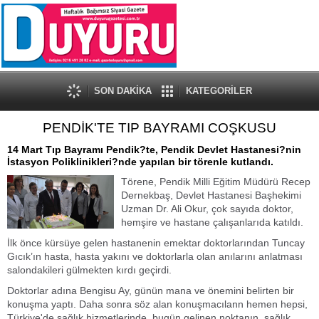
SON DAKİKA
KATEGORİLER
PENDİK'TE TIP BAYRAMI COŞKUSU
14 Mart Tıp Bayramı Pendik?te, Pendik Devlet Hastanesi?nin
İstasyon Poliklinikleri?nde yapılan bir törenle kutlandı.
Törene, Pendik Milli Eğitim Müdürü Recep
Dernekbaş, Devlet Hastanesi Başhekimi
Uzman Dr. Ali Okur, çok sayıda doktor,
hemşire ve hastane çalışanlarıda katıldı.
İlk önce kürsüye gelen hastanenin emektar doktorlarından Tuncay
Gıcık’ın hasta, hasta yakını ve doktorlarla olan anılarını anlatması
salondakileri gülmekten kırdı geçirdi.
Doktorlar adına Bengisu Ay, günün mana ve önemini belirten bir
konuşma yaptı. Daha sonra söz alan konuşmacılann hemen hepsi,
Türkiye'de sağlık hizmetlerinde, bugün gelinen noktanın, sağlık