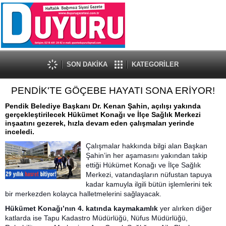
SON DAKİKA
KATEGORİLER
PENDİK'TE GÖÇEBE HAYATI SONA ERİYOR!
Pendik Belediye Başkanı Dr. Kenan Şahin, açılışı yakında
gerçekleştirilecek Hükümet Konağı ve İlçe Sağlık Merkezi
inşaatını gezerek, hızla devam eden çalışmaları yerinde
inceledi.
Çalışmalar hakkında bilgi alan Başkan
Şahin’in her aşamasını yakından takip
ettiği Hükümet Konağı ve İlçe Sağlık
Merkezi, vatandaşların nüfustan tapuya
kadar kamuyla ilgili bütün işlemlerini tek
bir merkezden kolayca halletmelerini sağlayacak.
Hükümet Konağı’nın 4. katında kaymakamlık
yer alırken diğer
katlarda ise Tapu Kadastro Müdürlüğü, Nüfus Müdürlüğü,