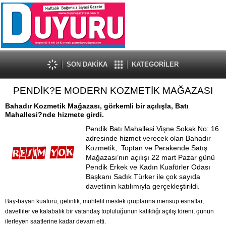
SON DAKİKA
KATEGORİLER
PENDİK?E MODERN KOZMETİK MAĞAZASI
Bahadır Kozmetik Mağazası, görkemli bir açılışla, Batı
Mahallesi?nde hizmete girdi.
Pendik Batı Mahallesi Vişne Sokak No: 16
adresinde hizmet verecek olan Bahadır
Kozmetik, Toptan ve Perakende Satış
Mağazası’nın açılışı 22 mart Pazar günü
Pendik Erkek ve Kadın Kuaförler Odası
Başkanı Sadık Türker ile çok sayıda
davetlinin katılımıyla gerçekleştirildi.
Bay-bayan kuaförü, gelinlik, muhtelif meslek gruplarına mensup esnaflar,
davetliler ve kalabalık bir vatandaş topluluğunun katıldığı açılış töreni, günün
ilerleyen saatlerine kadar devam etti.