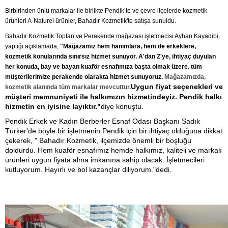
Birbirinden ünlü markalar ile birlikte Pendik’te ve çevre ilçelerde kozmetik
ürünleri A-Naturel ürünler, Bahadır Kozmetik'te satışa sunuldu.
Bahadır Kozmetik Toptan ve Perakende mağazası işletmecisi Ayhan Kayadibi,
yaptığı açıklamada,
"Mağazamız hem hanımlara, hem de erkeklere,
kozmetik konularında sınırsız hizmet sunuyor. A'dan Z'ye, ihtiyaç duyulan
her konuda, bay ve bayan kuaför esnafımıza başta olmak üzere. tüm
müşterilerimize perakende olarakta hizmet sunuyoruz.
Mağazamızda,
Uygun fiyat seçenekleri ve
kozmetik alanında tüm markalar mevcuttur.
müşteri memnuniyeti ile halkımızın hizmetindeyiz.
Pendik halkı
hizmetin en iyisine layıktır."
diye konuştu.
Pendik Erkek ve Kadın Berberler Esnaf Odası Başkanı Sadık
Türker'de böyle bir işletmenin Pendik için bir ihtiyaç olduğuna dikkat
çekerek, " Bahadır Kozmetik, ilçemizde önemli bir boşluğu
doldurdu. Hem kuaför esnafımız hemde halkımız, kaliteli ve markalı
ürünleri uygun fiyata alma imkanına sahip olacak. İşletmecileri
kutluyorum. Hayırlı ve bol kazançlar diliyorum."dedi.