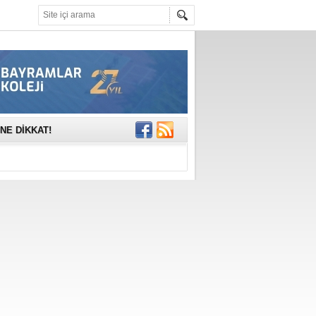
mına anlamlı
NE DİKKAT!
rinde..
katıldı
gisi’nde
DEĞİL, DOĞRU
erildi
n Ercan Ekşi son
ı Selahattin