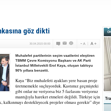
kasına göz dikti
Ö
30.04.2015 00:00
Muhalefet partilerinin seçim vaatlerini eleştiren
TBMM Çevre Komisyonu Başkanı ve AK Parti
İstanbul Milletvekili Erol Kaya, oluşan tabloyu
90'lı yıllara benzetti.
Kaya “Biz muhalefeti ayakları yere basan proje
üretmemekle suçluyorduk. Kastımız geçmişteki
gibi onlar ne veriyorsa biz 5 fazlasını veriyoruz
mantığıyla hareket etmeleri değildi. Türkiye için
Tra
ek, kalkınmayı destekleyecek projeler olması gerekir” diye
Ka