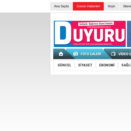
Ana Sayfa
Günün Haberleri
Arşiv
Siten
GÜNCEL
SİYASET
EKONOMİ
SAĞL