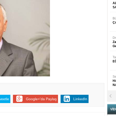
A
S
Bü
Ç
Dr
Za
Ge
Ta
E
Se
H
N
Pr
weetle
Google+'da Paylaş
LinkedIn
B
VİD
Fa