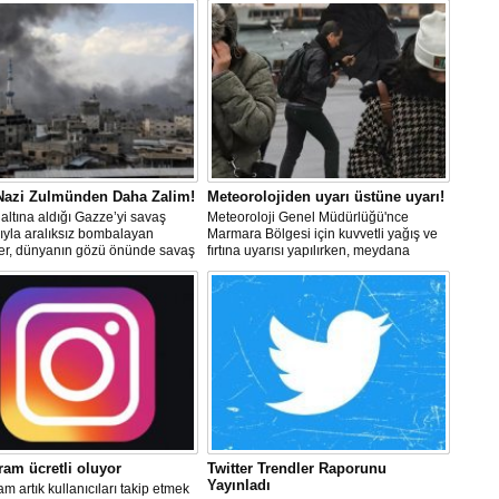
Be
1
Z
Do
Ne
Çe
Ab
1
 Nazi Zulmünden Daha Zalim!
Meteorolojiden uyarı üstüne uyarı!
altına aldığı Gazze’yi savaş
Meteoroloji Genel Müdürlüğü'nce
ıyla aralıksız bombalayan
Marmara Bölgesi için kuvvetli yağış ve
ler, dünyanın gözü önünde savaş
fırtına uyarısı yapılırken, meydana
İb
lerken, Nazileri aratmayan
gelebilecek olumsuzluklara karşı
Dİ
er sergiliyorlar.
dikkatli olunması istendi.
M
Ha
S
P
Em
“
M
ram ücretli oluyor
Twitter Trendler Raporunu
Yayınladı
am artık kullanıcıları takip etmek