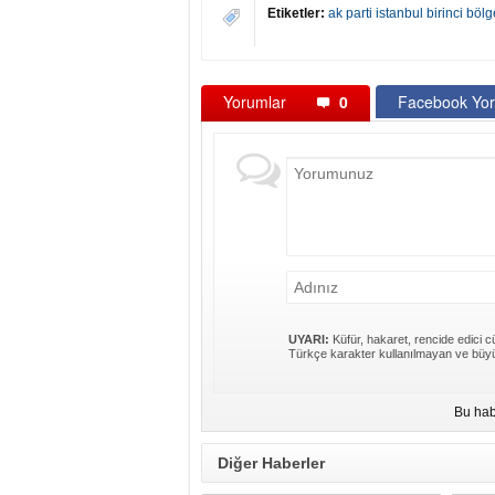
Etiketler:
ak parti istanbul birinci bölg
Yorumlar
0
Facebook Yor
UYARI:
Küfür, hakaret, rencide edici cü
Türkçe karakter kullanılmayan ve büyü
Bu hab
Diğer Haberler