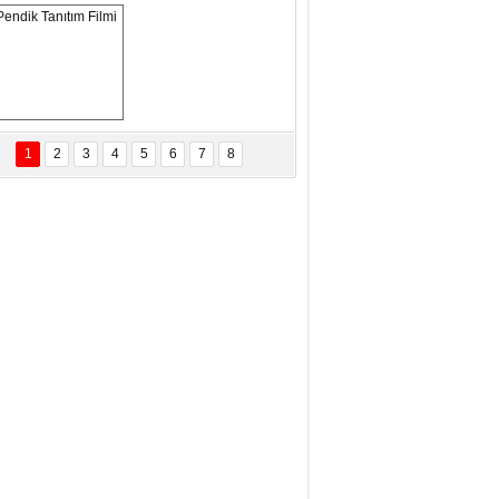
ANAL KERHANE!
tma Daştan
eftun Olmak
Pendik Tanıtım 
Filmi
1
2
3
4
5
6
7
8
bas Levent Ertekin
nal Medyanın Dijital Savaş Alanı
 İtibar Suikastları: Kızılay Örneği
it Kahyaoğlu
iz Türk Milleti Tarih Yazdı!
of.Dr.Hamdi Temel
z Böyle Bir Yozgat'ta Büyüdük
vza Zeybek
İR MİLLETİN TEKRAR DESTAN
AZMASI