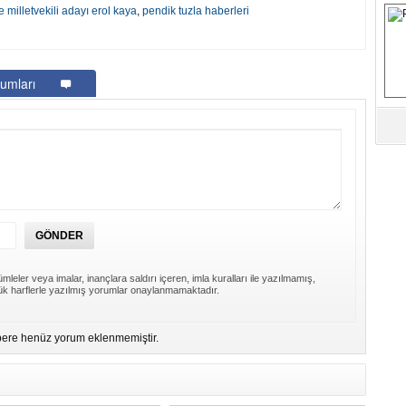
e milletvekili adayı erol kaya
,
pendik tuzla haberleri
S
Fa
umları
M
Ab
Sa
ve
Üm
Az
Pr
mleler veya imalar, inançlara saldırı içeren, imla kuralları ile yazılmamış,
Bi
k harflerle yazılmış yorumlar onaylanmamaktadır.
ere henüz yorum eklenmemiştir.
Ra
B
Y