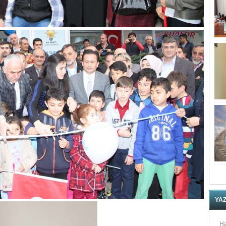
YA
Ha