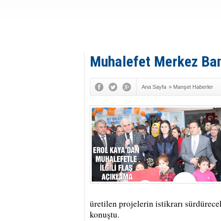
Muhalefet Merkez Ban
Ana Sayfa
»
Manşet Haberler
üretilen projelerin istikrarı sürdürec
konuştu.