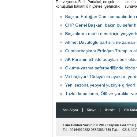
Televizyoncu Fatih Portakal, en çok
için ücr
konuşulan bakanlığın Çevre, Şehircilik
sunuyor
ve İklim Değişikliği Bakanlığı olduğunu
gelir e
söyledi.
aboneli
Başkan Erdoğan Cami cemaatinden r
kullanı
CHP Genel Başkanı bakın bu sefer han
Başkalarını mutlu etmek için yaşıyorl
Ahmet Davutoğlu partisini ne zaman 
Cumhurbaşkanı Erdoğan Trump'ın ola
AK Parti'nin 51 ilde adayları belli oldu
Okuma-yazma seferberliğinde bizde v
Ve başlıyor! Türkiye'nin ayakları yer
Yeni sezona yepyeni yüzüyle giriyor!
Tuzla'da patlama; Ölü ve yaralılar va
|
|
|
Ana Sayfa
Künye
İletişim
Sık Kulla
Tüm Hakları Saklıdır © 2012
Duyuru Gazetesi
|
Tel :
02164912882 05323834739
Faks :
0216 491