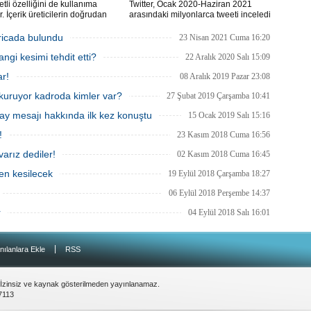
Er
etli özelliğini de kullanıma
Twitter, Ocak 2020-Haziran 2021
Y
. İçerik üreticilerin doğrudan
arasındaki milyonlarca tweeti inceledi
lde edebilmesini sağlayan
ve insanların Twitter'da ne tür sohbetler
k sistemi, ülkemizdeki Instagram
yaptığı hakkında daha fazla bilgi
icada bulundu
23 Nisan 2021 Cuma 16:20
cılarına da sunulacak.
edinmek için önceki 18 ayın (Temmuz
Eb
gi kesimi tehdit etti?
2018- Aralık 2019) tweetleriyle
22 Aralık 2020 Salı 15:09
Ba
karşılaştırdı.
ar!
08 Aralık 2019 Pazar 23:08
kuruyor kadroda kimler var?
27 Şubat 2019 Çarşamba 10:41
O
y mesajı hakkında ilk kez konuştu
15 Ocak 2019 Salı 15:16
O
Ç
!
23 Kasım 2018 Cuma 16:56
arız dediler!
02 Kasım 2018 Cuma 16:45
Co
ES
den kesilecek
19 Eylül 2018 Çarşamba 18:27
Un
1
06 Eylül 2018 Perşembe 14:37
Ce
r
04 Eylül 2018 Salı 16:01
Vi
|
nılanlara Ekle
RSS
Bu
Ed
Ku
 İzinsiz ve kaynak gösterilmeden yayınlanamaz.
7113