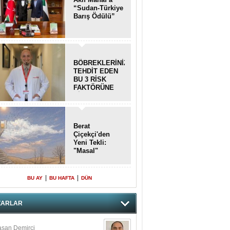
“Sudan-Türkiye
Barış Ödülü”
BÖBREKLERİNİZİ
TEHDİT EDEN
BU 3 RİSK
FAKTÖRÜNE
DİKKAT!
Berat
Çiçekçi'den
Yeni Tekli:
"Masal"
|
|
BU AY
BU HAFTA
DÜN
ZARLAR
san Demirci