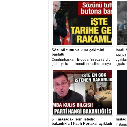
Sözünü tuttu ve kura çekimini
İsrail
başlattı
Abluka 
Cumhurbaşkanı Erdoğan'ın söz verdiği
uçaklar
gibi 1 yıl içinde konutları teslim etmeye
işgalci
başlayan AK Parti hükümeti, 2 ayda 76
suçu iş
bin konut teslim etti. Yılsonuna kadar
görüntül
200 bin konutun teslim edilmesi
hedefleniyor.
6'lı masadakilerin istediği
Instag
bakanlıklar! Fatih Portakal açıkladı
İnstagr