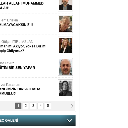
LLAH ALLAH! MUHAMMED
ALAH!
lent Ertekin
ALMAYACAKSINIZ!!!
. Gülçin ITIRLI ASLAN
man mı Akıyor, Yoksa Biz mi
çip Gidiyoruz?
lat Yavuz
ĞİTİM BİR SEN YAPAR
vgi Karaman
ANGİMİZİN HIRSIZI DAHA
AMUSLU?
1
2
3
4
5
of. Dr. Cahit Kurbanoğlu
OSNA-HERSEK VE KUDÜS
EO GALERİ
tma Saçak Akbulut