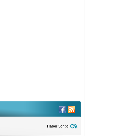
can Kara
ÜZSÜZ MEDENİYET: BATI
rar Kaya Mutlu
yramın ardından!
sman Demir
TOBÜSLERİ YÜRÜTMEKTEN ACİZ,
APSIZ TEMBEL BİR BELEDİYE İBB
şkun Otluoğlu
ER TAHLİLLERİ Gayri Millî
surlar Bakımından Veba Geceleri-
vahir Aydın
cdan Reseptörleri
rhanettin Çakıcı
ebiyatımızda Kudüs… Yahut
düs Edebiyatı
Haber Scripti