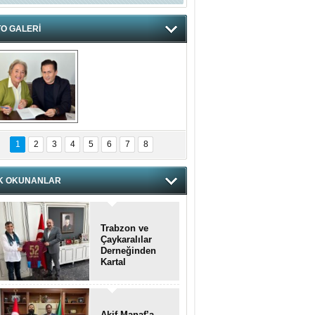
O GALERİ
hnzzzna
1
2
3
4
5
6
7
8
K OKUNANLAR
Trabzon ve
Çaykaralılar
Derneğinden
Kartal
kaymakamına
anlamlı ziyaret
Akif Manaf’a