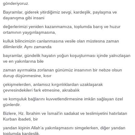
gönderiyoruz.
Bayramlar, giderek yitirdiğimiz sevgi, kardeşlik, paylaşma ve
dayanışma gibi insani
değerlerimizi yeniden kazanmamıza, toplumda barış ve huzur
ortamının yaygınlaşmasına,
kulluk bilincimizin canlanmasına vesile olan müstesna zaman
dilimleridir. Aynı zamanda
bayramlar, gündelik hayatın yoğun koşuşturması içinde yalnızlaşan
ve en yakınlarına bile
zaman ayırmakta zorlanan günümüz insanının bir nebze olsun
durup düşünmesine, kısır
çekişmelerden, anlamsız kırgınlıklardan uzaklaşarak
çevresindekileri fark etmesine, akrabalık
ve komşuluk bağlarını kuvvetlendirmesine imkân sağlayan özel
günlerdir.
Bizlere, Hz. İbrahim ve İsmail’in sadakat ve teslimiyetini hatırlatan
Kurban ibadeti, bir
yandan kişinin Allah’a yakınlaşmasını simgelerken, diğer yandan
toplumda kardeşlik,