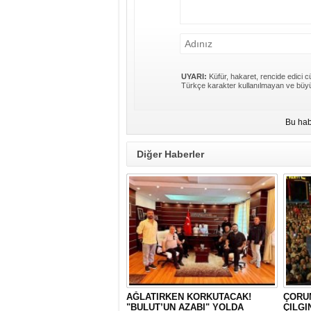
UYARI:
Küfür, hakaret, rencide edici cü
Türkçe karakter kullanılmayan ve büyü
Bu hab
Diğer Haberler
AĞLATIRKEN KORKUTACAK!
ÇORU
"BULUT’UN AZABI" YOLDA
ÇILGI