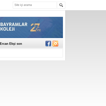
erildi
n Ercan Ekşi son
ı Selahattin
En Değerli
en 10 Nokta
istesi Açıklandı:
Çerkez'den ilk