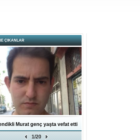
NE ÇIKANLAR
ndikli Murat genç yaşta vefat etti
Hikmet Bayraklı: Kent
1/20
Geleceğe Yapılan En Değe