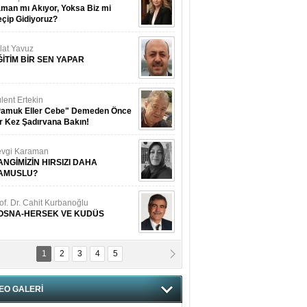
man mı Akıyor, Yoksa Biz mi
çip Gidiyoruz?
lat Yavuz
ĞİTİM BİR SEN YAPAR
lent Ertekin
Pamuk Eller Cebe" Demeden Önce
r Kez Şadırvana Bakın!
vgi Karaman
ANGİMİZİN HIRSIZI DAHA
AMUSLU?
of. Dr. Cahit Kurbanoğlu
OSNA-HERSEK VE KUDÜS
1
2
3
4
5
tma Saçak Akbulut
ANAL KERHANE!
EO GALERİ
tma Daştan