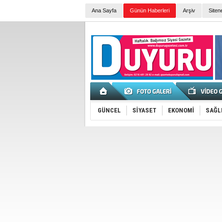
Ana Sayfa
Günün Haberleri
Arşiv
Siten
GÜNCEL
SİYASET
EKONOMİ
SAĞL