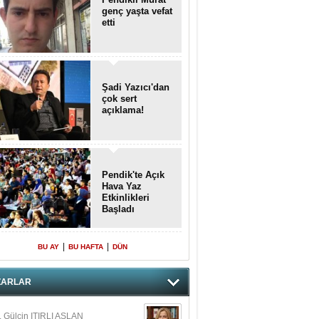
genç yaşta vefat
etti
Şadi Yazıcı'dan
çok sert
açıklama!
Pendik'te Açık
Hava Yaz
Etkinlikleri
Başladı
|
|
BU AY
BU HAFTA
DÜN
ZARLAR
. Gülçin ITIRLI ASLAN