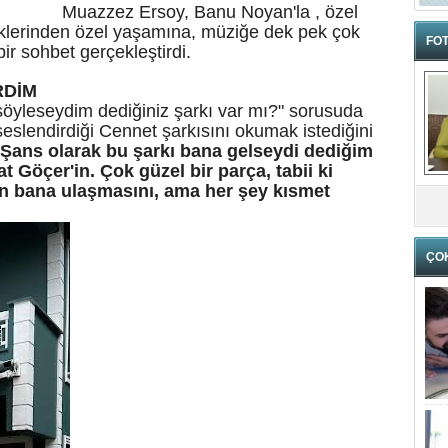
Muazzez Ersoy, Banu Noyan'la , özel
lerinden özel yaşamına, müziğe dek pek çok
FOT
bir sohbet gerçekleştirdi.
RDİM
öyleseydim dediğiniz şarkı var mı?" sorusuda
eslendirdiği Cennet şarkısını okumak istediğini
Şans olarak bu şarkı bana gelseydi dediğim
at Göçer'in. Çok güzel bir parça, tabii ki
nın bana ulaşmasını, ama her şey kısmet
ÇO