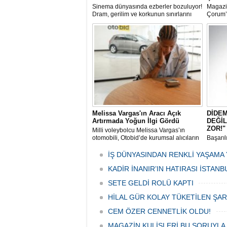
Sinema dünyasında ezberler bozuluyor!
Magazi
Dram, gerilim ve korkunun sınırlarını
Çorum’
zorlayan "Bulut’un Azabı" filminin
konuşu
çekimleri Amasya’da tüm hızıyla
15 Tem
sürüyor.
sahne a
yerinde
Melissa Vargas'ın Aracı Açık
DİDE
Artırmada Yoğun İlgi Gördü
DEĞİL
ZOR!"
Milli voleybolcu Melissa Vargas’ın
otomobili, Otobid’de kurumsal alıcıların
Başarı
yoğun ilgi gösterdiği açık artırmada en
sektörü
yüksek teklifle yeni sahibini buldu.
karşısı
İŞ DÜNYASINDAN RENKLİ YAŞAMA
gelebil
KADİR İNANIR’IN HATIRASI İSTAN
SETE GELDİ ROLÜ KAPTI
HİLAL GÜR KOLAY TÜKETİLEN ŞA
CEM ÖZER CENNETLİK OLDU!
MAGAZİN KULİSLERİ BU SORUYLA 