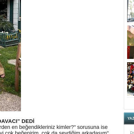
YA
AVACI" DEDİ
erden en beğendikleriniz kimler?" sorusuna ise
yi
çok
beğenirim
, çok da sevdiğim arkadaşım"
Dr