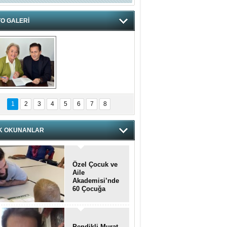
O GALERİ
hnzzzna
1
2
3
4
5
6
7
8
K OKUNANLAR
Özel Çocuk ve
Aile
Akademisi’nde
60 Çocuğa
Hizmet Verildi
Pendikli Murat