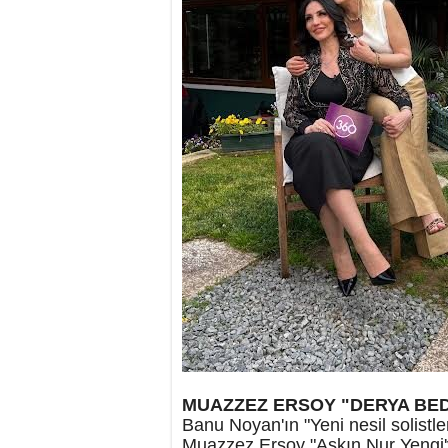
MUAZZEZ ERSOY "DERYA BED
Banu Noyan'ın "Yeni nesil solistl
Muazzez Ersoy "
Aşkın Nur
Yengi'