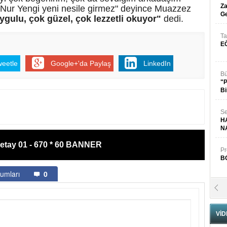
Za
ur Yengi yeni nesile girmez" deyince Muazzez
Ge
gulu, çok güzel, çok lezzetli okuyor"
dedi.
Ta
E
weetle
Google+'da Paylaş
LinkedIn
Bü
"
Bi
n
Se
H
N
etay 01 - 670 * 60 BANNER
Pr
B
umları
0
Fa
S
VİD
Fa