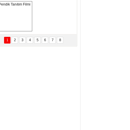
eftun Olmak
san Demirci
MAM MAAŞLARINA TAKTIM
AFAYI!
Pendik Tanıtım 
Filmi
1
2
3
4
5
6
7
8
bas Levent Ertekin
nal Medyanın Dijital Savaş Alanı
 İtibar Suikastları: Kızılay Örneği
it Kahyaoğlu
iz Türk Milleti Tarih Yazdı!
of.Dr.Hamdi Temel
z Böyle Bir Yozgat'ta Büyüdük
vza Zeybek
İR MİLLETİN TEKRAR DESTAN
AZMASI