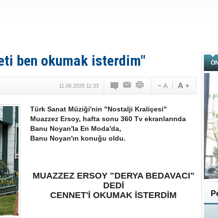
eti ben okumak isterdim"
Ö
11.06.2025 11:33
Türk Sanat Müziği'nin "Nostalji Kraliçesi"
Muazzez Ersoy, hafta sonu 360 Tv ekranlarında
Banu Noyan'la En Moda'da,
Banu Noyan'ın konuğu oldu.
MUAZZEZ ERSOY "DERYA BEDAVACI"
DEDİ
Pe
CENNET'İ OKUMAK İSTERDİM