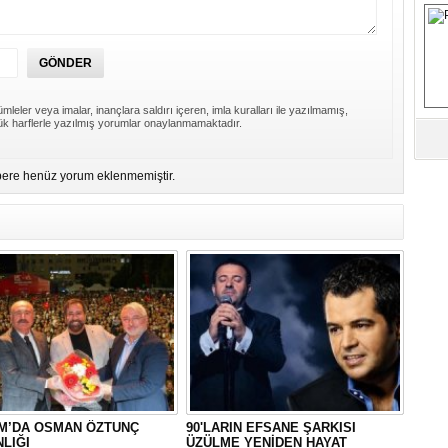
M
Ha
İ
K
mleler veya imalar, inançlara saldırı içeren, imla kuralları ile yazılmamış,
k harflerle yazılmış yorumlar onaylanmamaktadır.
Ab
Sa
ere henüz yorum eklenmemiştir.
ve
Üm
Az
Pr
Bi
Ra
B
Y
M’DA OSMAN ÖZTUNÇ
90'LARIN EFSANE ŞARKISI
NLIĞI
ÜZÜLME YENİDEN HAYAT