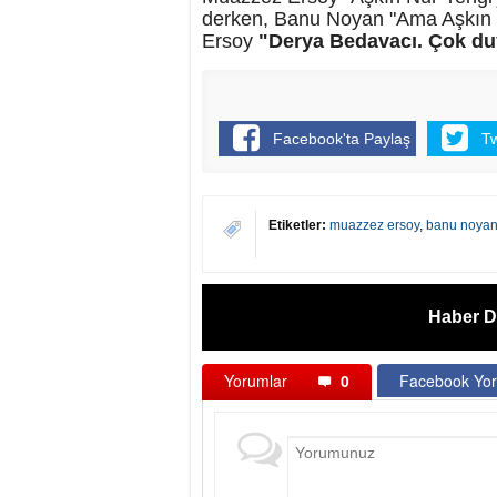
derken, Banu Noyan "Ama Aşkın N
Ersoy
"Derya Bedavacı. Çok duy
Facebook'ta Paylaş
T
Etiketler:
muazzez ersoy
,
banu noya
Haber D
Yorumlar
0
Facebook Yor