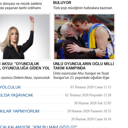
Be
BULUYOR
n dünyası ve müzik sektörü
1
da yaşanan tarihi izdihamı
Türk pop müziğinin hafızalara kazınan
Z
yor! Ünlü sanatçı Osman Öztunç,
eserlerinden ‘Üzülme’, yıllar sonra
muz etkinlikleri kapsamında
yepyeni bir yorumla yeniden
ldığı dev konserle adeta yeri
müzikseverlerle buluşmaya hazırlanıyor.
Do
n oynattı,
Ne
Çe
Ab
1
M AKSU: "OYUNCULUK
ÜNLÜ OYUNCULARIN OĞLU MİLLİ
İb
, OYUNCULUĞA GİDEN YOL
TAKIM KAMPINDA
Dİ
Ünlü oyuncular Ahu Sungur ve Suat
lı oyuncu Didem Aksu, oyunculuk
Sungur'un 21 yaşındaki oğulları Ege
ndeki en büyük sıkıntının kamera
Yücel Sungur, "duvar" lakaplı başarılı bir
M
na geçmek değil, o noktaya
basketbolcu. Ege Yücel Sungur
 YOLCULUK
03 Temmuz 2026 Cuma 11:15
Ha
mek olduğunu söyledi.
Yeditepe Üniversitesi'nde okuyor ve
BUL’DA YAŞAYACAK
Caan Spor'da profesyonel basketbol
S
02 Temmuz 2026 Perşembe 15:28
oynuyor.
P
30 Haziran 2026 Salı 12:05
Em
RKILAR YAPMIYORUM
29 Haziran 2026 Pazartesi 10:55
“
M
26 Haziran 2026 Cuma 16:16
ÇALKALANIYOR: "KİM BU MAVİ GÖZLÜ?"