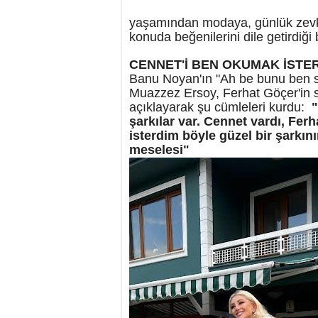
yaşamından modaya, günlük zevk
konuda beğenilerini dile getirdiği 
CENNET'İ BEN OKUMAK İSTE
Banu Noyan'ın "Ah be bunu ben s
Muazzez Ersoy, Ferhat Göçer'in s
açıklayarak şu cümleleri kurdu:
"
şarkılar var. Cennet vardı, Ferh
isterdim böyle güzel bir şarkı
meselesi"