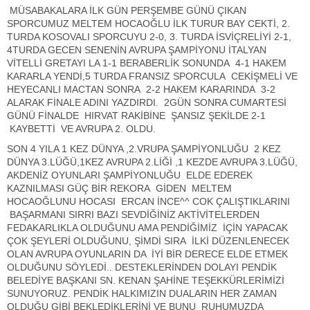
MÜSABAKALARA İLK GÜN PERŞEMBE GÜNÜ ÇIKAN
SPORCUMUZ MELTEM HOCAOĞLU İLK TURUR BAY CEKTİ, 2.
TURDA KOSOVALI SPORCUYU 2-0, 3. TURDA İSVİÇRELİYİ 2-1,
4TURDA GECEN SENENİN AVRUPA ŞAMPİYONU İTALYAN
VİTELLİ GRETAYI LA 1-1 BERABERLİK SONUNDA 4-1 HAKEM
KARARLA YENDİ,5 TURDA FRANSIZ SPORCULA CEKİŞMELİ VE
HEYECANLI MACTAN SONRA 2-2 HAKEM KARARINDA 3-2
ALARAK FİNALE ADINI YAZDIRDI. 2GÜN SONRA CUMARTESİ
GÜNÜ FİNALDE HIRVAT RAKİBİNE ŞANSIZ ŞEKİLDE 2-1
KAYBETTİ VE AVRUPA 2. OLDU.
SON 4 YILA 1 KEZ DÜNYA ,2.VRUPA ŞAMPİYONLUĞU 2 KEZ
DÜNYA 3.LÜĞÜ,1KEZ AVRUPA 2.LİĞİ ,1 KEZDE AVRUPA 3.LÜĞÜ,
AKDENİZ OYUNLARI ŞAMPİYONLUĞU ELDE EDEREK
KAZNILMASI GÜÇ BİR REKORA GİDEN MELTEM
HOCAOĞLUNU HOCASI ERCAN İNCE^^ COK ÇALIŞTIKLARINI
BAŞARMANI SIRRI BAZI SEVDİĞİNİZ AKTİVİTELERDEN
FEDAKARLIKLA OLDUĞUNU AMA PENDİĞİMİZ İÇİN YAPACAK
ÇOK ŞEYLERİ OLDUĞUNU, ŞİMDİ SIRA İLKİ DÜZENLENECEK
OLAN AVRUPA OYUNLARIN DA İYİ BİR DERECE ELDE ETMEK
OLDUĞUNU SÖYLEDİ.. DESTEKLERİNDEN DOLAYI PENDİK
BELEDİYE BAŞKANI SN. KENAN ŞAHİNE TEŞEKKÜRLERİMİZİ
SUNUYORUZ. PENDİK HALKIMIZIN DUALARIN HER ZAMAN
OLDUĞU GİBİ BEKLEDİKLERİNİ VE BUNU RUHUMUZDA