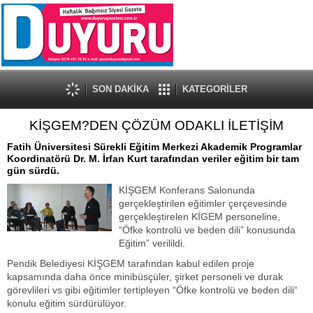
SON DAKİKA
KATEGORİLER
KİŞGEM?DEN ÇÖZÜM ODAKLI İLETİŞİM
Fatih Üniversitesi Sürekli Eğitim Merkezi Akademik Programlar
Koordinatörü Dr. M. İrfan Kurt tarafından veriler eğitim bir tam
gün sürdü.
KİŞGEM Konferans Salonunda
gerçekleştirilen eğitimler çerçevesinde
gerçekleştirelen KİGEM personeline,
“Öfke kontrolü ve beden dili” konusunda
Eğitim” verilildi.
Pendik Belediyesi KİŞGEM tarafından kabul edilen proje
kapsamında daha önce minibüsçüler, şirket personeli ve durak
görevlileri vs gibi eğitimler tertipleyen “Öfke kontrolü ve beden dili“
konulu eğitim sürdürülüyor.