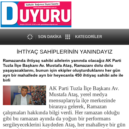
SON DAKİKA
KATEGORİLER
İHTİYAÇ SAHİPLERİNİN YANINDAYIZ
Ramazanda ihtiyaç sahibi ailelerin yanında olacağız AK Parti
Tuzla İlçe Başkanı Av. Mustafa Ataş, Ramazanı dolu dolu
yaşayacaklarını, bunun için ekipler oluşturduklarını her gün
ayrı bir mahallede ayrı bir heyecanla 450 ihtiyaç sahibi aile ile
birli
AK Parti Tuzla İlçe Başkanı Av.
Mustafa Ataş, yerel medya
mensuplarıyla ilçe merkezinde
biraraya gelerek, Ramazan
çalışmaları hakkında bilgi verdi. Her ramazan olduğu
gibi bu ramazan ayında da yoğun bir performans
sergileyeceklerini kaydeden Ataş, her mahalleye bir gün