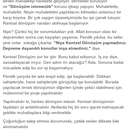
Birileri mahalleliyi harekete geçiriyor, dernekler kuruluyor
ve
"Dönüşüm istemezük"
korusu işbaşı yapıyor. Muhalefette,
muhalefet. Neyin muhalefetini yaptıklarını bilmeden anlamsız bir
karşı koyma. Bir çok saygın siyasetçimizde bu işe çanak tutuyor.
Rantsal dönüşüm naraları atılmaya başlanıyor.
Niye? Çünkü hiç bir sorumlulukları yok. Allah korusun olası bir
depremden sonra can kayıpları yaşansa, Pendik yıkılsa, bu sefer
yine onlar sokağa çıkarlar.
"Niye Kentsel Dönüşüm yapmadınız.
Depreme dayanıklı konutlar inşa etmediniz."
diye.
Kentsel Dönüşüm zor bir iştir. Bunu kabul ediyoruz. İş zor diye,
savsaklayacak mıyız. Geri adım mı atacağız? Asla. Sonuna kadar
mücadele edip bu zor işi başarmalıyız.
Pendik çarşıda bir ada tespit edip, işe başlanabilir. Dükkan
sahipleriyle, hane sahipleriyle görüşülüp işe konulabilir. Burada
yapılacak örnek dönüşümün diğerleri içinde çekici olabilmesi için,
mükemmel bir proje yapılmalıdır.
Yapılmalıdır ki, herkes dönüşüm istesin. Kentsel dönüşümün
faydaları iyi anlatılmalıdır. Akıllarda hiç bir soru işareti kalmayacak
şekilde muhattaplara bilgi verilmelidir.
Çoğunluğun talep etmesi durumunda, çatlak sesler dikkate bile
alınmamalıdır.