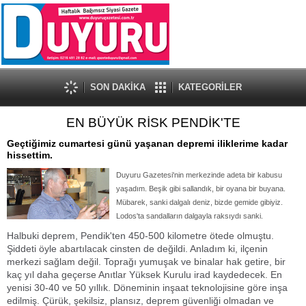
SON DAKİKA
KATEGORİLER
EN BÜYÜK RİSK PENDİK'TE
Geçtiğimiz cumartesi günü yaşanan depremi iliklerime kadar
hissettim.
Duyuru Gazetesi'nin merkezinde adeta bir kabusu
yaşadım. Beşik gibi sallandık, bir oyana bir buyana.
Mübarek, sanki dalgalı deniz, bizde gemide gibiyiz.
Lodos'ta sandalların dalgayla raksıydı sanki.
Halbuki deprem, Pendik'ten 450-500 kilometre ötede olmuştu.
Şiddeti öyle abartılacak cinsten de değildi. Anladım ki, ilçenin
merkezi sağlam değil. Toprağı yumuşak ve binalar hak getire, bir
kaç yıl daha geçerse Anıtlar Yüksek Kurulu irad kaydedecek. En
yenisi 30-40 ve 50 yıllık. Döneminin inşaat teknolojisine göre inşa
edilmiş. Çürük, şekilsiz, plansız, deprem güvenliği olmadan ve