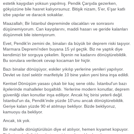
estetik kaygıdan yoksun yapılmış. Pendik Çarşıda gezerken,
gökyüzüne bile hasret kalıyorsunuz. Bitişik nizam, 5'er, 6'şar katlı
izbe yapılar ve daracık sokaklar.
Maazallah; Bir İstanbul depreminde olacakları ve sonrasını
düşünemiyorum. Can kayıplarını, maddi hasarı ve geride kalanları
düşünmek bile istemiyorum.
Evet, Pendik'in zemini de, binaları da büyük bir deprem riski taşıyor.
Marmara Depremi'nden buyana 15 yıl geçtik. Biz ne yaptık diye
kendimizi bir sorguya çekelim. İlçenin ne kadarını dönüştürebildik.
Bu sorulara verilecek cevap kocaman bir hiçtir.
Bazı binalar dönüşüyor, eskiler yıkılıp yerlerine yenileri yapılıyor.
Devlet ve özel sektör marifetiyle 10 bine yakın yeni bina inşa edildi.
Kentsel Dönüşüm yasası çıkalı bir kaç sene oldu. İstanbul'un bazı
ilçelerinde mahalleler boşaltıldı. Yerlerine modern konutlar, deprem
güvenliği olan konutlar inşa ediliyor. Ancak hiç birisi yeterli değil.
İstanbul'un da, Pendik'inde yüzde 10'unu ancak dönüştürebildik.
Geriye kalan yüzde 90 el atılmayı bekliyor. Bizde bekliyoruz,
kamuoyu da bekliyor.
Ancak, tık yok.
Bir mahalle dönüştürülsün diye el atılıyor, hemen kıyamet kopuyor.