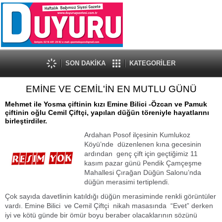
SON DAKİKA
KATEGORİLER
EMİNE VE CEMİL'İN EN MUTLU GÜNÜ
Mehmet ile Yosma çiftinin kızı Emine Bilici -Özcan ve Pamuk
çiftinin oğlu Cemil Çiftçi, yapılan düğün töreniyle hayatlarını
birleştirdiler.
Ardahan Posof ilçesinin Kumlukoz
Köyü’nde düzenlenen kına gecesinin
ardından genç çift için geçtiğimiz 11
kasım pazar günü Pendik Çamçeşme
Mahallesi Çırağan Düğün Salonu’nda
düğün merasimi tertiplendi.
Çok sayıda davetlinin katıldığı düğün merasiminde renkli görüntüler
vardı. Emine Bilici ve Cemil Çiftçi nikah masasında “Evet” derken
iyi ve kötü günde bir ömür boyu beraber olacaklarının sözünü