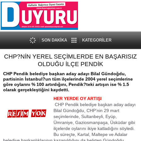
SON DAKİKA
KATEGORİLER
CHP?NİN YEREL SEÇİMLERDE EN BAŞARISIZ
OLDUĞU İLÇE PENDİK
CHP Pendik belediye başkan aday adayı Bilal Gündoğdu,
partisinin İstanbul?un tüm ilçelerinde 2004 yerel seçimlerine
göre oylarını % 100 artırdığını, Pendik?teki artışın ise % 1.5
olarak gerçekleştiğini kaydetti.
HER YERDE OY ARTIŞI
CHP Pendik belediye başkan aday adayı
Bilal Gündoğdu, CHP’nin 29 mart
seçimlerinde, Sultanbeyli, Eyüp,
Ümraniye, Gaziosmanpaşa, Üsküdar gibi
ilçelerde oylarını ikiye katladığını söyledi.
Bu süreçte, Kartal, Maltepe ve Adalar
belediye başkanlıklarının kazanıldığını da belirten Gündoğdu,