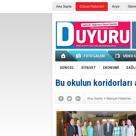
Ana Sayfa
Günün Haberleri
Arşiv
Siten
GÜNCEL
SİYASET
EKONOMİ
SAĞL
Bu okulun koridorları a
Ana Sayfa
»
Manşet Haberler