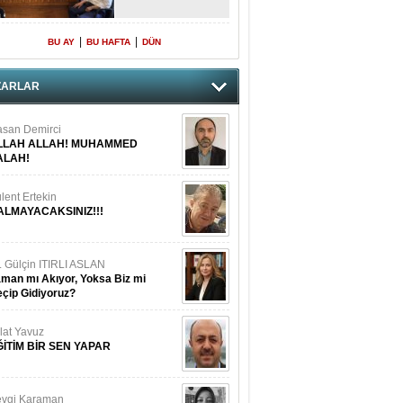
|
|
BU AY
BU HAFTA
DÜN
ZARLAR
san Demirci
LLAH ALLAH! MUHAMMED
ALAH!
lent Ertekin
ALMAYACAKSINIZ!!!
. Gülçin ITIRLI ASLAN
man mı Akıyor, Yoksa Biz mi
çip Gidiyoruz?
lat Yavuz
ĞİTİM BİR SEN YAPAR
vgi Karaman