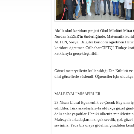
Akıllı okul koridoru projesi Okul Müdürü Mit
Nurdan SEZER'in önderliğinde, Matematik kori
ALTUN, Sosyal Bilgiler koridoru öğretmen Hatice
koridoru öğretmen Gülbahar ÇİFTÇİ, Türkçe kor
katklarıyla gerçekleştirildi.
Görsel metaryellerin kullanıldığı Din Kültürü ve A
dini görsellerle süslendi. Öğrenciler için olduk
MALEZYALI MİSAFİRLER
23 Nisan Ulusal Egemenlik ve Çocuk Bayramı içi
edildiler. Türk arkadaşlarıyla oldukça güzel gün
dolu anlar yaşadılar. Her iki ülkenin miniklerini
Malezyalı arkadaşlarımızı çok sevdik, çok güzel v
seviniriz. Yada biz oraya gidelim. Şimdiden kendi