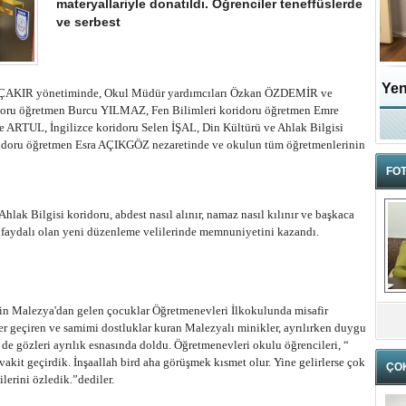
materyallariyle donatıldı. Öğrenciler teneffüslerde
ve serbest
Yen
at ÇAKIR yönetiminde, Okul Müdür yardımcıları Özkan ÖZDEMİR ve
doru öğretmen Burcu YILMAZ, Fen Bilimleri koridoru öğretmen Emre
 ARTUL, İngilizce koridoru Selen İŞAL, Din Kültürü ve Ahlak Bilgisi
idoru öğretmen Esra AÇIKGÖZ nezaretinde ve okulun tüm öğretmenlerinin
FOT
hlak Bilgisi koridoru, abdest nasıl alınır, namaz nasıl kılınır ve başkaca
ça faydalı olan yeni düzenleme velilerinde memnuniyetini kazandı.
n Malezya'dan gelen çocuklar Öğretmenevleri İlkokulunda misafir
ler geçiren ve samimi dostluklar kuran Malezyalı minikler, ayrılırken duygu
n de gözleri ayrılık esnasında doldu. Öğretmenevleri okulu öğrencileri, “
akit geçirdik. İnşaallah bird aha görüşmek kısmet olur. Yine gelirlerse çok
ÇO
lerini özledik.”dediler.