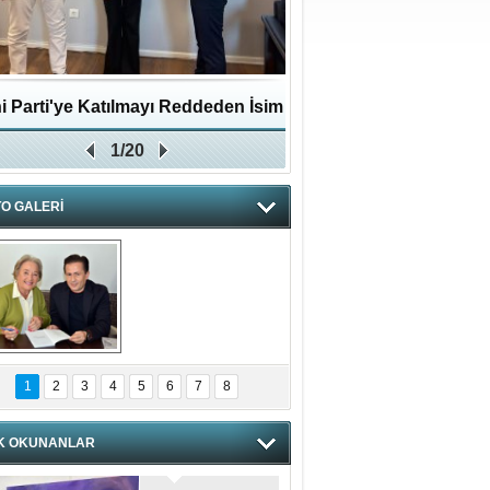
i Parti'ye Katılmayı Reddeden İsim
Pendikli Murat genç yaş
1/20
Zafer Partisi'ne katıldı
O GALERİ
hnzzzna
1
2
3
4
5
6
7
8
K OKUNANLAR