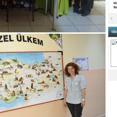
H
N
Pr
B
VİD
Fa
S
Fa
M
Ab
Sa
ve
Üm
Az
Pr