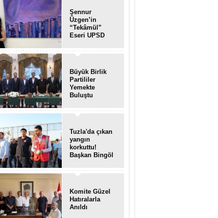
Şennur
Üzgen’in
“Tekâmül”
Eseri UPSD
2026 Yaz
Sergisi’nde
Sanatseverlerle
Buluştu
Büyük Birlik
Partililer
Yemekte
Buluştu
Tuzla'da çıkan
yangın
korkuttu!
Başkan Bingöl
olay yerinde..
Komite Güzel
Hatıralarla
Anıldı