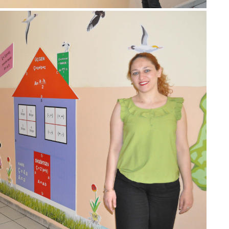
Bi
Ra
B
Y
Be
1
Z
Do
Ne
Çe
Ab
1
İb
Dİ