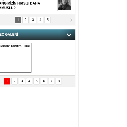
ANGİMİZİN HIRSIZI DAHA
AMUSLU?
1
2
3
4
5
of. Dr. Cahit Kurbanoğlu
OSNA-HERSEK VE KUDÜS
EO GALERİ
tma Saçak Akbulut
ANAL KERHANE!
tma Daştan
eftun Olmak
Pendik Tanıtım 
Filmi
1
2
3
4
5
6
7
8
bas Levent Ertekin
nal Medyanın Dijital Savaş Alanı
 İtibar Suikastları: Kızılay Örneği
it Kahyaoğlu
iz Türk Milleti Tarih Yazdı!
of.Dr.Hamdi Temel