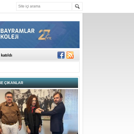
rinde..
katıldı
gisi’nde
DEĞİL, DOĞRU
erildi
n Ercan Ekşi son
NE ÇIKANLAR
ı Selahattin
En Değerli
en 10 Nokta