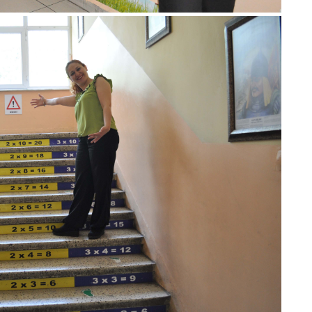
M
Ha
S
P
Em
“
M
Er
Y
Eb
Ba
O
O
Ç
Co
ES
Un
1