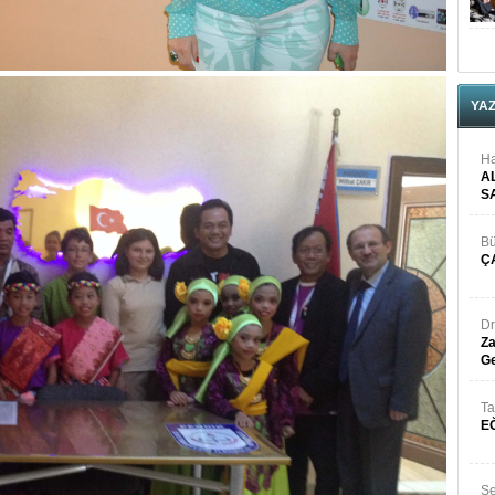
YA
Ha
A
S
Bü
Ç
Dr
Za
Ge
Ta
E
Se