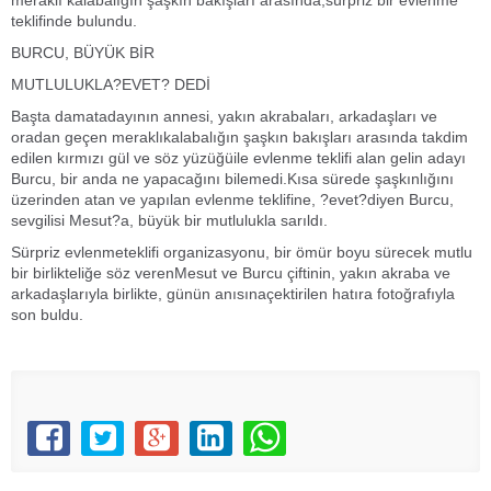
meraklı kalabalığın şaşkın bakışları arasında,sürpriz bir evlenme
teklifinde bulundu.
BURCU, BÜYÜK BİR
MUTLULUKLA?EVET? DEDİ
Başta damatadayının annesi, yakın akrabaları, arkadaşları ve
oradan geçen meraklıkalabalığın şaşkın bakışları arasında takdim
edilen kırmızı gül ve söz yüzüğüile evlenme teklifi alan gelin adayı
Burcu, bir anda ne yapacağını bilemedi.Kısa sürede şaşkınlığını
üzerinden atan ve yapılan evlenme teklifine, ?evet?diyen Burcu,
sevgilisi Mesut?a, büyük bir mutlulukla sarıldı.
Sürpriz evlenmeteklifi organizasyonu, bir ömür boyu sürecek mutlu
bir birlikteliğe söz verenMesut ve Burcu çiftinin, yakın akraba ve
arkadaşlarıyla birlikte, günün anısınaçektirilen hatıra fotoğrafıyla
son buldu.