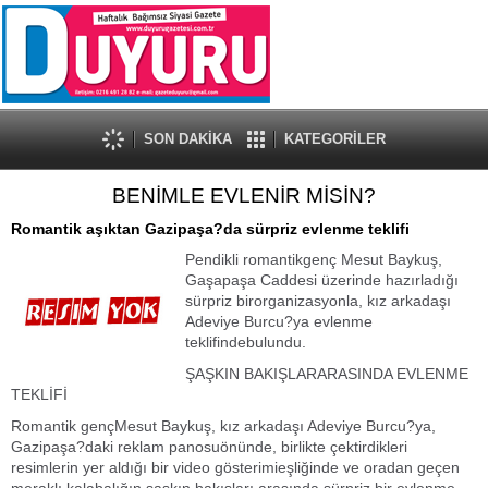
SON DAKİKA
KATEGORİLER
BENİMLE EVLENİR MİSİN?
Romantik aşıktan Gazipaşa?da sürpriz evlenme teklifi
Pendikli romantikgenç Mesut Baykuş,
Gaşapaşa Caddesi üzerinde hazırladığı
sürpriz birorganizasyonla, kız arkadaşı
Adeviye Burcu?ya evlenme
teklifindebulundu.
ŞAŞKIN BAKIŞLARARASINDA EVLENME
TEKLİFİ
Romantik gençMesut Baykuş, kız arkadaşı Adeviye Burcu?ya,
Gazipaşa?daki reklam panosuönünde, birlikte çektirdikleri
resimlerin yer aldığı bir video gösterimieşliğinde ve oradan geçen