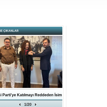
NE ÇIKANLAR
i Parti'ye Katılmayı Reddeden İsim
Pendikli Murat genç yaş
1/20
Zafer Partisi'ne katıldı