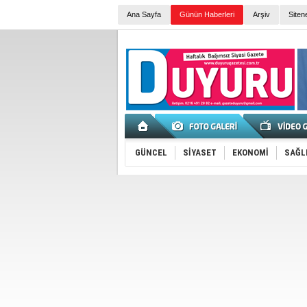
Ana Sayfa
Günün Haberleri
Arşiv
Siten
GÜNCEL
SİYASET
EKONOMİ
SAĞL