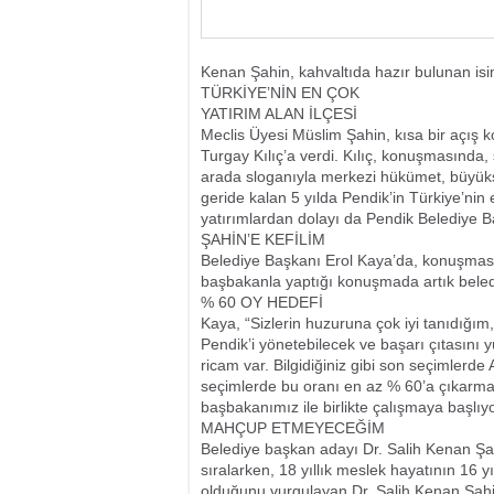
Kenan Şahin, kahvaltıda hazır bulunan isi
TÜRKİYE’NİN EN ÇOK
YATIRIM ALAN İLÇESİ
Meclis Üyesi Müslim Şahin, kısa bir açış k
Turgay Kılıç’a verdi. Kılıç, konuşmasında, 
arada sloganıyla merkezi hükümet, büyükşe
geride kalan 5 yılda Pendik’in Türkiye’nin 
yatırımlardan dolayı da Pendik Belediye Ba
ŞAHİN’E KEFİLİM
Belediye Başkanı Erol Kaya’da, konuşmas
başbakanla yaptığı konuşmada artık beledi
% 60 OY HEDEFİ
Kaya, “Sizlerin huzuruna çok iyi tanıdığım,
Pendik’i yönetebilecek ve başarı çıtasını y
ricam var. Bilgidiğiniz gibi son seçimlerd
seçimlerde bu oranı en az % 60’a çıkarmalı
başbakanımız ile birlikte çalışmaya başlı
MAHÇUP ETMEYECEĞİM
Belediye başkan adayı Dr. Salih Kenan Şah
sıralarken, 18 yıllık meslek hayatının 16 yıl
olduğunu vurgulayan Dr. Salih Kenan Şahin,