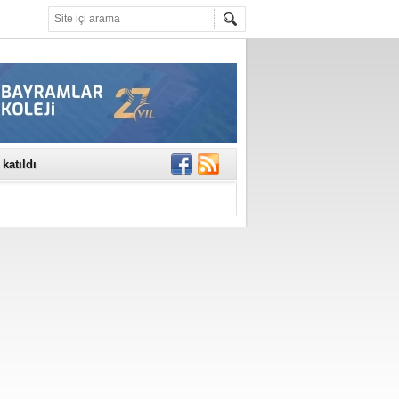
rinde..
katıldı
gisi’nde
DEĞİL, DOĞRU
erildi
n Ercan Ekşi son
ı Selahattin
En Değerli
en 10 Nokta