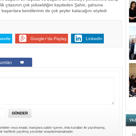
ecilik çıtasının çok yükseldiğini kaydeden Şahin, şahsına
aşarılara kendilerinin de çok şeyler katacağını söyledi.
weetle
Google+'da Paylaş
LinkedIn
umları
YA
mleler veya imalar, inançlara saldırı içeren, imla kuralları ile yazılmamış,
k harflerle yazılmış yorumlar onaylanmamaktadır.
Ha