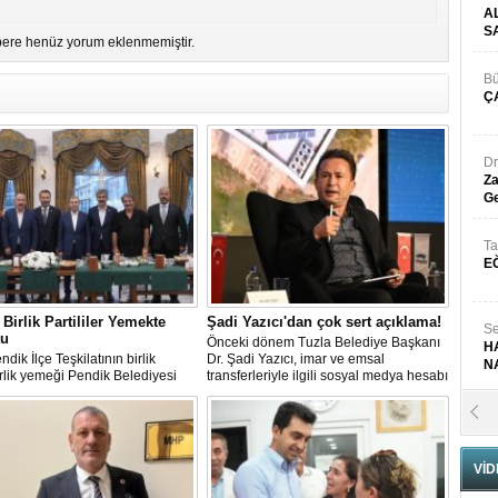
A
S
ere henüz yorum eklenmemiştir.
Bü
Ç
Dr
Za
Ge
Ta
E
Birlik Partililer Yemekte
Şadi Yazıcı'dan çok sert açıklama!
Se
tu
Önceki dönem Tuzla Belediye Başkanı
H
dik İlçe Teşkilatının birlik
Dr. Şadi Yazıcı, imar ve emsal
N
lik yemeği Pendik Belediyesi
transferleriyle ilgili sosyal medya hesabı
pe Sosyal Tesislerinde
üzerinden sert bir açıklama yayınladı.
ştirildi.
Pr
B
VİD
Fa