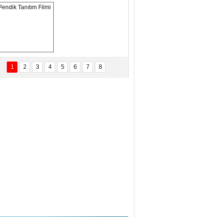
ANAL KERHANE!
tma Daştan
eftun Olmak
Pendik Tanıtım 
Filmi
1
2
3
4
5
6
7
8
bas Levent Ertekin
nal Medyanın Dijital Savaş Alanı
 İtibar Suikastları: Kızılay Örneği
it Kahyaoğlu
iz Türk Milleti Tarih Yazdı!
of.Dr.Hamdi Temel
z Böyle Bir Yozgat'ta Büyüdük
vza Zeybek
İR MİLLETİN TEKRAR DESTAN
AZMASI