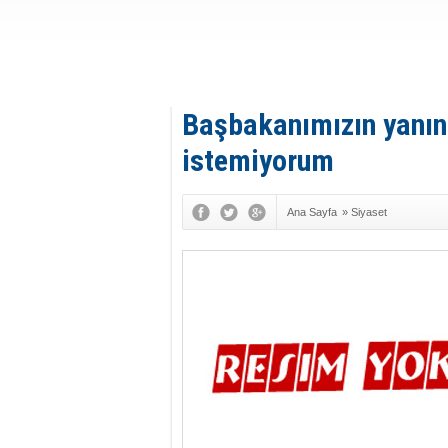
Başbakanımızın yanın
istemiyorum
Ana Sayfa
»
Siyaset