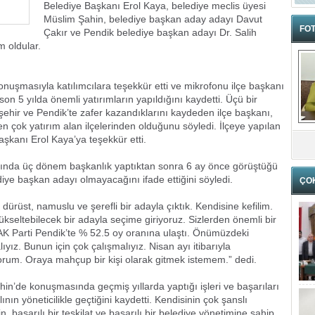
Belediye Başkanı Erol Kaya, belediye meclis üyesi
Müslim Şahin, belediye başkan aday adayı Davut
FOT
Çakır ve Pendik belediye başkan adayı Dr. Salih
m oldular.
onuşmasıyla katılımcılara teşekkür etti ve mikrofonu ilçe başkanı
son 5 yılda önemli yatırımların yapıldığını kaydetti. Üçü bir
hir ve Pendik’te zafer kazandıklarını kaydeden ilçe başkanı,
en çok yatırım alan ilçelerinden olduğunu söyledi. İlçeye yapılan
şkanı Erol Kaya’ya teşekkür etti.
ında üç dönem başkanlık yaptıktan sonra 6 ay önce görüştüğü
ye başkan adayı olmayacağını ifade ettiğini söyledi.
ÇO
 dürüst, namuslu ve şerefli bir adayla çıktık. Kendisine kefilim.
ükseltebilecek bir adayla seçime giriyoruz. Sizlerden önemli bir
e AK Parti Pendik’te % 52.5 oy oranına ulaştı. Önümüzdeki
yız. Bunun için çok çalışmalıyız. Nisan ayı itibarıyla
yorum. Oraya mahçup bir kişi olarak gitmek istemem.” dedi.
in’de konuşmasında geçmiş yıllarda yaptığı işleri ve başarıları
ının yöneticilikle geçtiğini kaydetti. Kendisinin çok şanslı
 başarılı bir teşkilat ve başarılı bir belediye yönetimine sahip