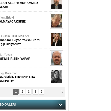
LLAH ALLAH! MUHAMMED
ALAH!
lent Ertekin
ALMAYACAKSINIZ!!!
. Gülçin ITIRLI ASLAN
man mı Akıyor, Yoksa Biz mi
çip Gidiyoruz?
lat Yavuz
ĞİTİM BİR SEN YAPAR
vgi Karaman
ANGİMİZİN HIRSIZI DAHA
AMUSLU?
1
2
3
4
5
of. Dr. Cahit Kurbanoğlu
OSNA-HERSEK VE KUDÜS
EO GALERİ
tma Saçak Akbulut