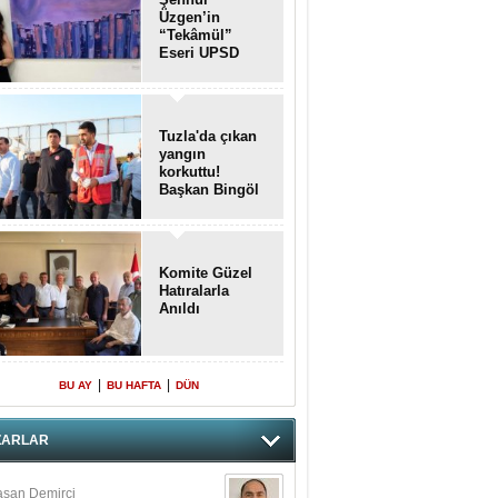
Üzgen’in
“Tekâmül”
Eseri UPSD
2026 Yaz
Sergisi’nde
Sanatseverlerle
Buluştu
Tuzla'da çıkan
yangın
korkuttu!
Başkan Bingöl
olay yerinde..
Komite Güzel
Hatıralarla
Anıldı
|
|
BU AY
BU HAFTA
DÜN
ZARLAR
san Demirci