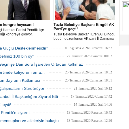
S
Fa
e kongre heyecanı!
Tuzla Belediye Başkanı Bingöl AK
M
Parti'ye geçti!
tçi Hareket Partisi Pendik İlçe
ığı kongreye gidiyor.
Tuzla Belediye Başkanı Eren Ali Bingöl,
bugün düzenlenen AK parti İl Danışma
Ab
Meclisi'nde resmen AK Partili oldu.
Bingöl'e rozetini Cumhurbaşkanı Recep
Sa
ha Güçlü Desteklenmesidir"
01 Ağustos 2026 Cumartesi 16:57
Tayyip Erdoğan taktı.
ve
defimiz 100 bin oy"
27 Temmuz 2026 Pazartesi 00:07
Geçmişe Dair Soru İşaretleri Ortadan Kalkmaz
Üm
Az
26 Temmuz 2026 Pazar 23:43
Partimde kalıyorum ama…
25 Temmuz 2026 Cumartesi 18:52
sın Bayramı Kutlaması
25 Temmuz 2026 Cumartesi 18:31
Pr
 Çalışmalarını Sürdürüyor
21 Temmuz 2026 Salı 16:12
Bi
bul İl Başkanlığını Ziyaret Etti
17 Temmuz 2026 Cuma 17:42
teydi!
14 Temmuz 2026 Salı 14:56
Ra
B
 Pendik'e ziyaret
13 Temmuz 2026 Pazartesi 16:42
Y
mensupları ve aileleriyle buluştu
13 Temmuz 2026 Pazartesi 12:26