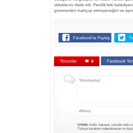
olduklarını ifade etti. Pendik’teki belediy
güvenenleri mahçup etmeyeceğini ve aynı b
Facebook'ta Paylaş
T
Yorumlar
0
Facebook Yor
UYARI:
Küfür, hakaret, rencide edici cü
Türkçe karakter kullanılmayan ve büyü