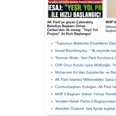
AK Parti'ye geçen Çekmeköy
MHP'd
Belediye Başkanı Orhan
Milliye
Çerkez'den ilk mesaj: "Yeşil Yol
Başkanl
Projesi" ile Hızlı Başlangıç!
CHP'den istifa ederek AK Parti'ye katılan
Çekmeköy Belediye Başkanı Orhan
"Toplumun Beklentisi Emeklilerin Da
Çerkez, parti değişiminin ardından ilk
mesajını ilçeye yönelik projeyle verdi.
İsmail Büyükkayıkçı, " İlk seçimde he
Çerkez, 105 bin metrekarelik "Yeşil Yol
Teoman Mutlu: Yeni Parti Kurulunca 
Projesi"nin, yeni dönemde atılacak ilk
adım olacağını açıkladı
CHP Onur Kurulu üyesi Müftüoğlu: 
Muharrem Kır'dan Gazeteciler ve Ba
AK Parti İstanbul Milletvekilleri Saha
Cumhurbaşkanı Erdoğan, AK Parti İstan
MHP İl Başkanı Volkan Yılmaz Pendik'
Yeniden Refah Partisi İl Başkanından
Abdullah Özdemir, beş ilçede teşkilat 