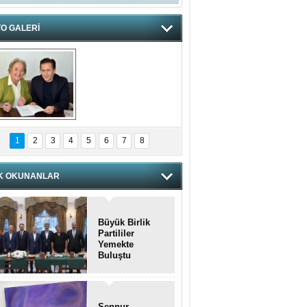
O GALERİ
hnzzzna
1
2
3
4
5
6
7
8
K OKUNANLAR
Büyük Birlik
Partililer
Yemekte
Buluştu
Şennur