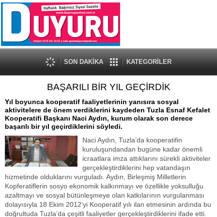
SON DAKİKA
KATEGORİLER
BAŞARILI BİR YIL GEÇİRDİK
Yıl boyunca kooperatif faaliyetlerinin yanısıra sosyal
aktivitelere de önem verdiklerini kaydeden Tuzla Esnaf Kefalet
Kooperatifi Başkanı Naci Aydın, kurum olarak son derece
başarılı bir yıl geçirdiklerini söyledi.
Naci Aydın, Tuzla’da kooperatifin
kuruluşundandan bugüne kadar önemli
icraatlara imza attıklarını sürekli aktiviteler
gerçekleştirdiklerini hep vatandaşın
hizmetinde olduklarını vurguladı. Aydın, Birleşmiş Milletlerin
Kopferatiflerin sosyo ekonomik kalkınmayı ve özellikle yoksulluğu
azaltmayı ve sosyal bütünleşmeye olan katkılarının vurgulanması
dolayısıyla 18 Ekim 2012’yi Kooperatif yılı ilan etmesinin ardında bu
doğrultuda Tuzla’da çeşitli faaliyetler gerçekleştirdiklerini ifade etti.