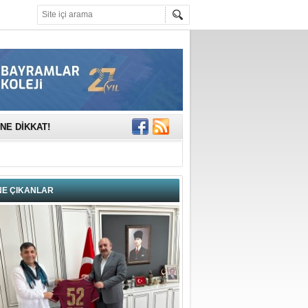
mına anlamlı
NE DİKKAT!
rinde..
katıldı
NE ÇIKANLAR
gisi’nde
DEĞİL, DOĞRU
erildi
n Ercan Ekşi son
ı Selahattin