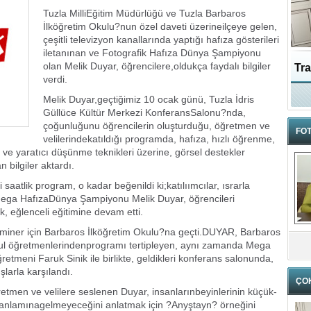
Tuzla MilliEğitim Müdürlüğü ve Tuzla Barbaros
İlköğretim Okulu?nun özel daveti üzerineilçeye gelen,
çeşitli televizyon kanallarında yaptığı hafıza gösterileri
iletanınan ve Fotografik Hafıza Dünya Şampiyonu
olan Melik Duyar, öğrencilere,oldukça faydalı bilgiler
Tra
verdi.
Ka
Melik Duyar,geçtiğimiz 10 ocak günü, Tuzla İdris
Güllüce Kültür Merkezi KonferansSalonu?nda,
çoğunluğunu öğrencilerin oluşturduğu, öğretmen ve
FOT
velilerindekatıldığı programda, hafıza, hızlı öğrenme,
me ve yaratıcı düşünme teknikleri üzerine, görsel destekler
n bilgiler aktardı.
saatlik program, o kadar beğenildi ki;katılıımcılar, ısrarla
ü Mega HafızaDünya Şampiyonu Melik Duyar, öğrencileri
, eğlenceli eğitimine devam etti.
eminer için Barbaros İlköğretim Okulu?na geçti.DUYAR, Barbaros
kul öğretmenlerindenprogramı tertipleyen, aynı zamanda Mega
meni Faruk Sinik ile birlikte, geldikleri konferans salonunda,
şlarla karşılandı.
ÇO
etmen ve velilere seslenen Duyar, insanlarınbeyinlerinin küçük-
 anlamınagelmeyeceğini anlatmak için ?Anyştayn? örneğini