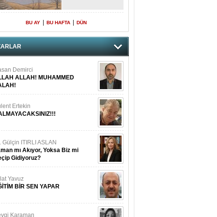
|
|
BU AY
BU HAFTA
DÜN
ZARLAR
san Demirci
LLAH ALLAH! MUHAMMED
ALAH!
lent Ertekin
ALMAYACAKSINIZ!!!
. Gülçin ITIRLI ASLAN
man mı Akıyor, Yoksa Biz mi
çip Gidiyoruz?
lat Yavuz
ĞİTİM BİR SEN YAPAR
vgi Karaman