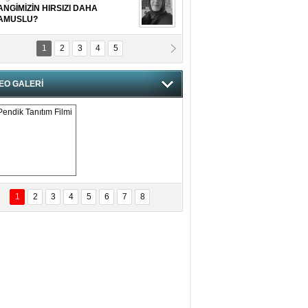
ANGİMİZİN HIRSIZI DAHA
AMUSLU?
1
2
3
4
5
of. Dr. Cahit Kurbanoğlu
OSNA-HERSEK VE KUDÜS
EO GALERİ
tma Saçak Akbulut
ANAL KERHANE!
tma Daştan
eftun Olmak
Pendik Tanıtım 
Filmi
1
2
3
4
5
6
7
8
bas Levent Ertekin
nal Medyanın Dijital Savaş Alanı
 İtibar Suikastları: Kızılay Örneği
it Kahyaoğlu
iz Türk Milleti Tarih Yazdı!
of.Dr.Hamdi Temel