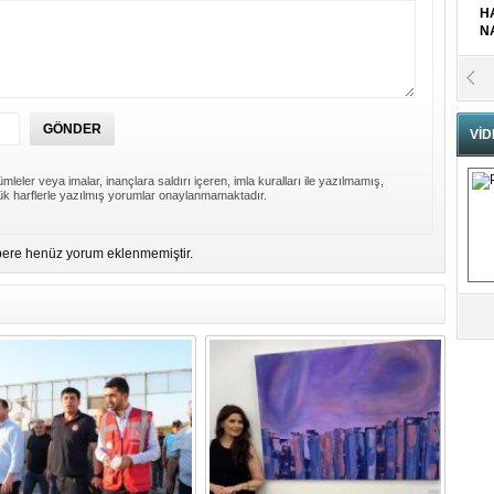
H
N
Pr
B
VİD
Fa
S
mleler veya imalar, inançlara saldırı içeren, imla kuralları ile yazılmamış,
k harflerle yazılmış yorumlar onaylanmamaktadır.
Fa
ere henüz yorum eklenmemiştir.
M
Ab
Sa
ve
Üm
Az
Pr