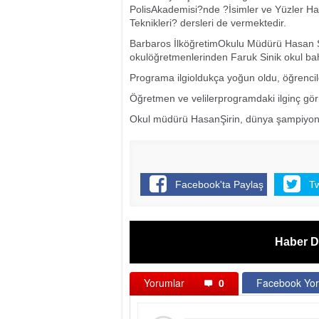
PolisAkademisi?nde ?İsimler ve Yüzler Ha
Teknikleri? dersleri de vermektedir.
Barbaros İlköğretimOkulu Müdürü Hasan 
okulöğretmenlerinden Faruk Sinik okul bah
Programa ilgioldukça yoğun oldu, öğrencile
Öğretmen ve velilerprogramdaki ilginç görün
Okul müdürü HasanŞirin, dünya şampiyonu 
Facebook'ta Paylaş
T
Haber D
Yorumlar
0
Facebook Yor