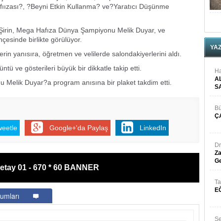
fıızası?, ?Beyni Etkin Kullanma? ve?Yaratıcı Düşünme
Şirin, Mega Hafıza Dünya Şampiyonu Melik Duyar, ve
çesinde birlikte görülüyor.
YA
rin yanısıra, öğretmen ve velilerde salondakiyerlerini aldı.
tü ve gösterileri büyük bir dikkatle takip etti.
Ha
A
Melik Duyar?a program anısına bir plaket takdim etti.
S
Bü
Ç
weetle
Google+'da Paylaş
LinkedIn
Dr
Za
Ge
etay 01 - 670 * 60 BANNER
Ta
E
umları
Se