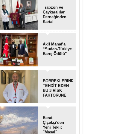
Trabzon ve
Çaykaralılar
Derneğinden
Kartal
kaymakamına
anlamlı ziyaret
Akif Manaf’a
“Sudan-Türkiye
Barış Ödülü”
BÖBREKLERİNİZİ
TEHDİT EDEN
BU 3 RİSK
FAKTÖRÜNE
DİKKAT!
Berat
Çiçekçi'den
Yeni Tekli:
"Masal"