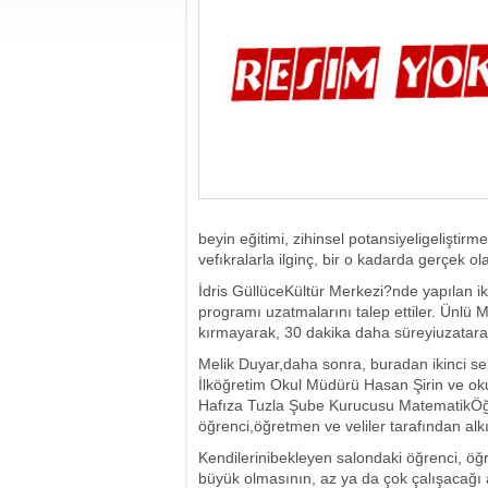
beyin eğitimi, zihinsel potansiyeligeliştir
vefıkralarla ilginç, bir o kadarda gerçek ola
İdris GüllüceKültür Merkezi?nde yapılan iki 
programı uzatmalarını talep ettiler. Ünl
kırmayarak, 30 dakika daha süreyiuzatarak
Melik Duyar,daha sonra, buradan ikinci s
İlköğretim Okul Müdürü Hasan Şirin ve o
Hafıza Tuzla Şube Kurucusu MatematikÖğret
öğrenci,öğretmen ve veliler tarafından alkı
Kendilerinibekleyen salondaki öğrenci, öğr
büyük olmasının, az ya da çok çalışacağı