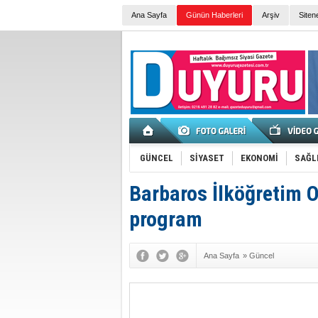
Ana Sayfa
Günün Haberleri
Arşiv
Siten
GÜNCEL
SİYASET
EKONOMİ
SAĞL
Barbaros İlköğretim 
program
Ana Sayfa
»
Güncel