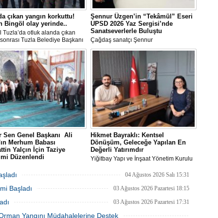
Bi
da çıkan yangın korkuttu!
Şennur Üzgen’in “Tekâmül” Eseri
 Bingöl olay yerinde..
UPSD 2026 Yaz Sergisi’nde
Sanatseverlerle Buluştu
l Tuzla’da otluk alanda çıkan
Ra
sonrası Tuzla Belediye Başkanı
Çağdaş sanatçı Şennur
B
n Ali Bingöl de bölgeye giderek
Üzgen’in Tekâmül adlı eseri,
Y
melerde bulundu.
Uluslararası Plastik Sanatlar Derneği
(UPSD) tarafından düzenlenen 2026
Yaz Sergisi’nde sanatseverlerle buluştu.
Be
1
Z
Do
Ne
Çe
 Sen Genel Başkanı Ali
Hikmet Bayraklı: Kentsel
n'ın Merhum Babası
Dönüşüm, Geleceğe Yapılan En
Ab
ttin Yalçın İçin Taziye
Değerli Yatırımdır
1
imi Düzenlendi
Yiğitbay Yapı ve İnşaat Yönetim Kurulu
Sen Genel Başkanı Ali Yalçın'ın
Başkanı, İnşaat Mühendisi Hikmet
-i Rahman'a kavuşan kıymetli
Bayraklı, emlak ve gayrimenkul
aşladı
04 Ağustos 2026 Salı 15:31
Selahattin Yalçın için, Eğitim-Bir-
danışmanı Aslı Alan’ı çalışma ofisinde
İb
mi Başladı
anbul Şubelerinin
ağırladı
03 Ağustos 2026 Pazartesi 18:15
Dİ
zasyonuyla 1 Ağustos Cumartesi
adı
03 Ağustos 2026 Pazartesi 17:31
ultanbeyli Abdurrahmangazi
de taziye merasimi düzenlendi.
ki Orman Yangını Müdahalelerine Destek