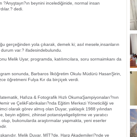
n ?Anyştayn?ın beynini incelediğinide, normal insan
ılar.? dedi.
ğu gerçeğinden yola çıkarak, demek ki; asıl mesele,insanların
ir durum var.? ifadesindebulundu.
u Melik Uyar, programda, katılımcılara, soru sormaimkanı da
rogram sonunda, Barbaros İlköğretim Okulu Müdürü HasanŞirin,
zce öğretmeni Fulya Kır da birçiçek verdi.
tematik, Hafıza & Fotografik Hızlı OkumaŞampiyonaları?nın
mir ve ÇelikFabrikaları?nda Eğitim Merkezi Yöneticiliği ve
imci olarak görev almış olan Duyar, yaklaşık 1988 yılından
, beyin eğitimi, zihinsel potansiyeligeliştirme ve yaratıcı
 olup, bukonularda araştırmalar yapmakta, yeni eserler
dir.
kanıdır. Melik Duyar, MİT?de, Harp Akademileri?nde ve