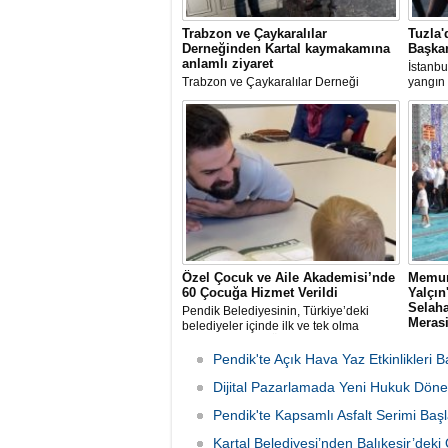
Trabzon ve Çaykaralılar
Tuzla'
Derneğinden Kartal kaymakamına
Başkan
anlamlı ziyaret
İstanbu
Trabzon ve Çaykaralılar Derneği
yangın 
yönetim kurulu Kartal Kaymakamı Edip
Av. Ere
Çakıcı'yı ziyaret etti.
incele
Özel Çocuk ve Aile Akademisi’nde
Memur
60 Çocuğa Hizmet Verildi
Yalçı
Selaha
Pendik Belediyesinin, Türkiye’deki
Meras
belediyeler içinde ilk ve tek olma
özelliği taşıyan “Özel Çocuk ve Aile
Memur-
Akademisi” programından ilk dönemde
rahmet
Pendik'te Açık Hava Yaz Etkinlikleri B
60 özel çocuk yararlandı.
babası 
Dijital Pazarlamada Yeni Hukuk Döne
Sen İst
organi
Pendik'te Kapsamlı Asfalt Serimi Başl
günü S
Camii'n
Kartal Belediyesi’nden Balıkesir’de