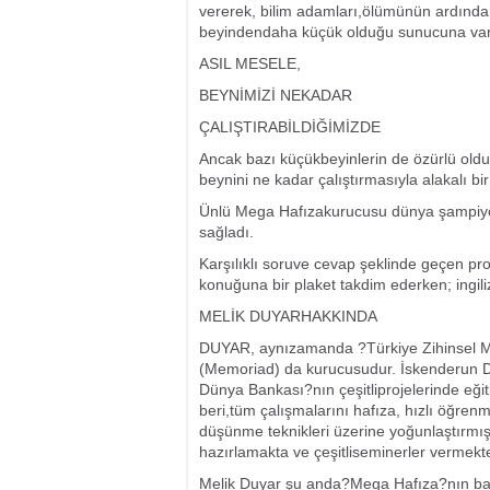
vererek, bilim adamları,ölümünün ardında
beyindendaha küçük olduğu sunucuna vard
ASIL MESELE,
BEYNİMİZİ NEKADAR
ÇALIŞTIRABİLDİĞİMİZDE
Ancak bazı küçükbeyinlerin de özürlü oldu
beynini ne kadar çalıştırmasıyla alakalı b
Ünlü Mega Hafızakurucusu dünya şampiyon
sağladı.
Karşılıklı soruve cevap şeklinde geçen p
konuğuna bir plaket takdim ederken; ingili
MELİK DUYARHAKKINDA
DUYAR, aynızamanda ?Türkiye Zihinsel Ma
(Memoriad) da kurucusudur. İskenderun De
Dünya Bankası?nın çeşitliprojelerinde eğit
beri,tüm çalışmalarını hafıza, hızlı öğrenme
düşünme teknikleri üzerine yoğunlaştırmış
hazırlamakta ve çeşitliseminerler vermekte
Melik Duyar şu anda?Mega Hafıza?nın baş