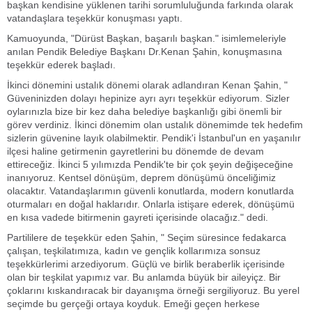
başkan kendisine yüklenen tarihi sorumluluğunda farkında olarak
vatandaşlara teşekkür konuşması yaptı.
Kamuoyunda, "Dürüst Başkan, başarılı başkan." isimlemeleriyle
anılan Pendik Belediye Başkanı Dr.Kenan Şahin, konuşmasına
teşekkür ederek başladı.
İkinci dönemini ustalık dönemi olarak adlandıran Kenan Şahin, "
Güveninizden dolayı hepinize ayrı ayrı teşekkür ediyorum. Sizler
oylarınızla bize bir kez daha belediye başkanlığı gibi önemli bir
görev verdiniz. İkinci dönemim olan ustalık dönemimde tek hedefim
sizlerin güvenine layık olabilmektir. Pendik'i İstanbul'un en yaşanılır
ilçesi haline getirmenin gayretlerini bu dönemde de devam
ettireceğiz. İkinci 5 yılımızda Pendik'te bir çok şeyin değişeceğine
inanıyoruz. Kentsel dönüşüm, deprem dönüşümü önceliğimiz
olacaktır. Vatandaşlarımın güvenli konutlarda, modern konutlarda
oturmaları en doğal haklarıdır. Onlarla istişare ederek, dönüşümü
en kısa vadede bitirmenin gayreti içerisinde olacağız." dedi.
Partililere de teşekkür eden Şahin, " Seçim süresince fedakarca
çalışan, teşkilatımıza, kadın ve gençlik kollarımıza sonsuz
teşekkürlerimi arzediyorum. Güçlü ve birlik beraberlik içerisinde
olan bir teşkilat yapımız var. Bu anlamda büyük bir aileyiçz. Bir
çoklarını kıskandıracak bir dayanışma örneği sergiliyoruz. Bu yerel
seçimde bu gerçeği ortaya koyduk. Emeği geçen herkese