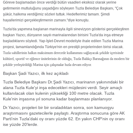
Göreve başlamadan önce verdiği bütün vaadleri eksiksiz olarak yerine
getirmenin mutluluğunu yaşadığını söyleyen Tuzla Belediye Başkanı, "Çok
şükür, halkıma verdiğimiz sözleri tuttuk. Hedeflerimiz tamam. Şimdi
hayallerimizi gerçekleştirmenin zamanı."diye konuştu.
Tuzla'da yapımına başlanan marinayla ilgili sinevizyon gösterisi gerçekleştiren
başkan Yazıcı, dünyanın sayılı marinalarından birisini Tuzla'da inşa etmeye
başladıklarını söyledi. Yap-İşlet-Devret modeliyle ihale edilen Tuzla Marina
projesi, tamamlandığında Türkiye'nin en prestijli projelerinden birisi olacak.
Tuzla sahillerinin halkın maksimum derecede kullanımını sağlayacak şekilde içerisinde
kültürel, sportif ve eğlence ünitelerinin de olduğu, Tuzla Balıkçı Barınağının da modern bir
şekilde yerleştirildiği Marina için çalışmalar hızla devam ediyor.
Başkan Şadi Yazıcı, ilk kez açıkladı
Tuzla Belediye Başkanı Dr.Şadi Yazıcı, marinanın yakınındaki bir
alana Tuzla Kule'yi inşa edecekleri müjdesini verdi. Seyir amaçlı
kullanılacak olan kulenin yüksekliği 100 metre olacak. Tuzla
Kule'nin inşasına yıl sonuna kadar başlanması planlanıyor.
Dr.Yazıcı, projeleri bir bir sıraladıktan sonra, son kamuoşyu
araştırmasını gazetecilerle paylaştı. Araştırma sonucuna göre AK
Parti'nin Tuzla'daki oy oranı yüzde 62. En yakın CHP'nin oy oranı
ise yüzde 20'lerde.