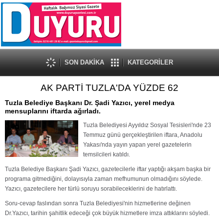
SON DAKİKA
KATEGORİLER
AK PARTİ TUZLA'DA YÜZDE 62
Tuzla Belediye Başkanı Dr. Şadi Yazıcı, yerel medya
mensuplarını iftarda ağırladı.
Tuzla Belediyesi Ayyıldız Sosyal Tesisleri'nde 23
Temmuz günü gerçekleştirilen iftara, Anadolu
Yakası'nda yayın yapan yerel gazetelerin
temsilcileri katıldı.
Tuzla Belediye Başkanı Şadi Yazıcı, gazetecilerle iftar yaptığı akşam başka bir
programa gitmediğini, dolayısıyla zaman mefhumunun olmadığını söylede.
Yazıcı, gazetecilere her türlü soruyu sorabileceklerini de hatırlattı.
Soru-cevap faslından sonra Tuzla Belediyesi'nin hizmetlerine değinen
Dr.Yazıcı, tarihin şahitlik edeceği çok büyük hizmetlere imza attıklarını söyledi.