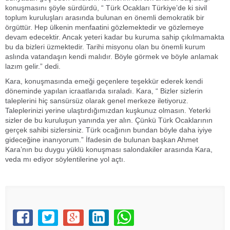
konuşmasını şöyle sürdürdü, “ Türk Ocakları Türkiye’de ki sivil
toplum kuruluşları arasında bulunan en önemli demokratik bir
örgüttür. Hep ülkenin menfaatini gözlemektedir ve gözlemeye
devam edecektir. Ancak yeteri kadar bu kuruma sahip çıkılmamakta
bu da bizleri üzmektedir. Tarihi misyonu olan bu önemli kurum
aslında vatandaşın kendi malıdır. Böyle görmek ve böyle anlamak
lazım gelir.” dedi.
Kara, konuşmasında emeği geçenlere teşekkür ederek kendi
döneminde yapılan icraatlarıda sıraladı. Kara, “ Bizler sizlerin
taleplerini hiç sansürsüz olarak genel merkeze iletiyoruz.
Taleplerinizi yerine ulaştırdığımızdan kuşkunuz olmasın. Yeterki
sizler de bu kuruluşun yanında yer alın. Çünkü Türk Ocaklarının
gerçek sahibi sizlersiniz. Türk ocağının bundan böyle daha iyiye
gideceğine inanıyorum.” İfadesin de bulunan başkan Ahmet
Kara’nın bu duygu yüklü konuşması salondakiler arasında Kara,
veda mı ediyor söylentilerine yol açtı.