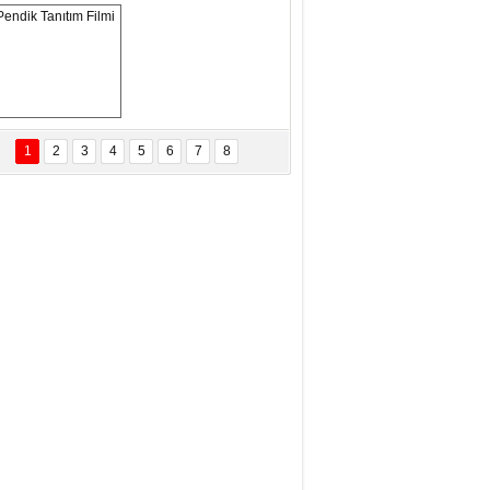
ANAL KERHANE!
tma Daştan
eftun Olmak
Pendik Tanıtım 
Filmi
1
2
3
4
5
6
7
8
bas Levent Ertekin
nal Medyanın Dijital Savaş Alanı
 İtibar Suikastları: Kızılay Örneği
it Kahyaoğlu
iz Türk Milleti Tarih Yazdı!
of.Dr.Hamdi Temel
z Böyle Bir Yozgat'ta Büyüdük
vza Zeybek
İR MİLLETİN TEKRAR DESTAN
AZMASI