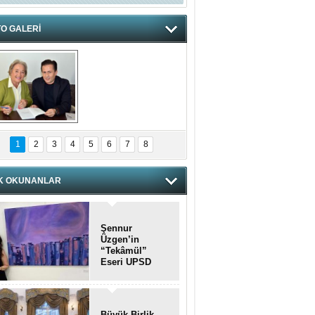
O GALERİ
hnzzzna
1
2
3
4
5
6
7
8
K OKUNANLAR
Şennur
Üzgen’in
“Tekâmül”
Eseri UPSD
2026 Yaz
Sergisi’nde
Sanatseverlerle
Buluştu
Büyük Birlik