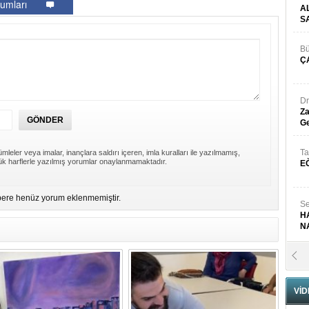
umları
A
S
Bü
Ç
Dr
Za
Ge
Ta
mleler veya imalar, inançlara saldırı içeren, imla kuralları ile yazılmamış,
k harflerle yazılmış yorumlar onaylanmamaktadır.
E
ere henüz yorum eklenmemiştir.
Se
H
N
Pr
B
VİD
Fa