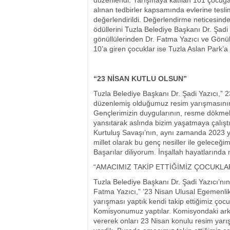
düzenlendi. Yarışmaya katılan 101 çocuğa 
alınan tedbirler kapsamında evlerine teslim
değerlendirildi. Değerlendirme neticesind
ödüllerini Tuzla Belediye Başkanı Dr. Şadi
gönüllülerinden Dr. Fatma Yazıcı ve Gönül 
10’a giren çocuklar ise Tuzla Aslan Park’
“23 NİSAN KUTLU OLSUN”
Tuzla Belediye Başkanı Dr. Şadi Yazıcı,”
düzenlemiş olduğumuz resim yarışmasının bir
Gençlerimizin duygularının, resme dökmeler
yansıtarak aslında bizim yaşatmaya çalı
Kurtuluş Savaşı’nın, aynı zamanda 2023 yı
millet olarak bu genç nesiller ile geleceğ
Başarılar diliyorum. İnşallah hayatlarında 
“AMACIMIZ TAKİP ETTİĞİMİZ ÇOCUKL
Tuzla Belediye Başkanı Dr. Şadi Yazıcı’nın
Fatma Yazıcı,” ’23 Nisan Ulusal Egemenlik
yarışması yaptık kendi takip ettiğimiz ço
Komisyonumuz yaptılar. Komisyondaki arkad
vererek onları 23 Nisan konulu resim yarışm