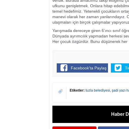
verdik. Burada amacımız takip ettiğimiz çoc
ufkunu genişletmek. Onlara hitap edebilmek
temel hedefimiz. Yetenekli çocukların ort
manevi olarak her zaman yanlarındayız. 
ulaşmaları için birçok çalışmalar yapıyoruz
Yarışmada dereceye giren 6’ıncı sınıf öğr
Dünyada ayrımcılık yapmadan herkesi sevme
Her çocuk özgürdür. Bunu düşünerek her ü
Facebook'ta Paylaş
T
Etiketler:
tuzla belediyesi
,
şadi yazı h
Haber D