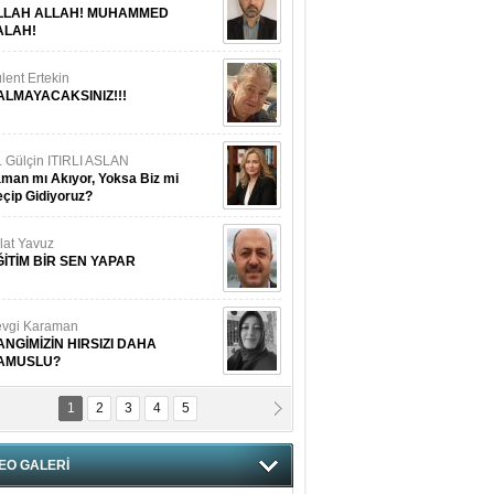
LLAH ALLAH! MUHAMMED
ALAH!
lent Ertekin
ALMAYACAKSINIZ!!!
. Gülçin ITIRLI ASLAN
man mı Akıyor, Yoksa Biz mi
çip Gidiyoruz?
lat Yavuz
ĞİTİM BİR SEN YAPAR
vgi Karaman
ANGİMİZİN HIRSIZI DAHA
AMUSLU?
1
2
3
4
5
of. Dr. Cahit Kurbanoğlu
OSNA-HERSEK VE KUDÜS
EO GALERİ
tma Saçak Akbulut