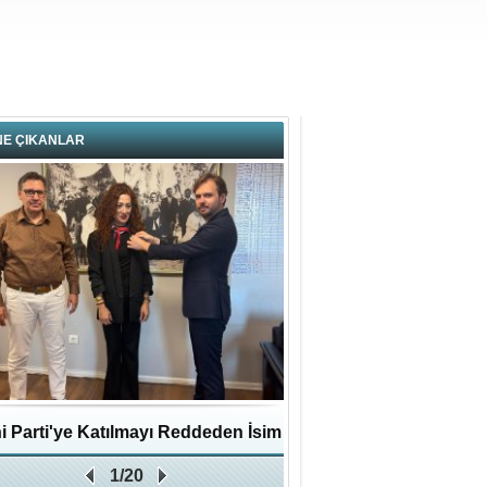
NE ÇIKANLAR
i Parti'ye Katılmayı Reddeden İsim
Pendikli Murat genç yaş
1/20
Zafer Partisi'ne katıldı