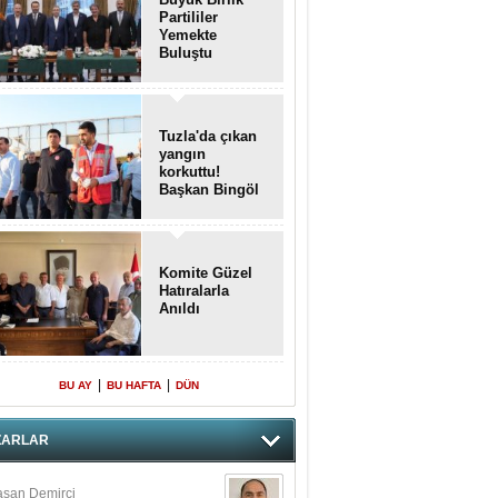
Partililer
Yemekte
Buluştu
Tuzla'da çıkan
yangın
korkuttu!
Başkan Bingöl
olay yerinde..
Komite Güzel
Hatıralarla
Anıldı
|
|
BU AY
BU HAFTA
DÜN
ZARLAR
san Demirci