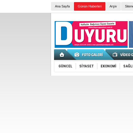
Ana Sayfa
Günün Haberleri
Arşiv
Siten
GÜNCEL
SİYASET
EKONOMİ
SAĞL