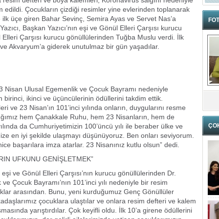
resim defteri ve boya kalemleri, Koronavirüs salgını nedeniyle
 edildi. Çocukların çizdiği resimler yine evlerinden toplanarak
e ilk üçe giren Bahar Sevinç, Semira Ayas ve Servet Nas’a
FOT
 Yazıcı, Başkan Yazıcı’nın eşi ve Gönül Elleri Çarşısı kurucu
Elleri Çarşısı kurucu gönüllülerinden Tuğba Muslu verdi. İlk
a ve Akvaryum’a giderek unutulmaz bir gün yaşadılar.
 23 Nisan Ulusal Egemenlik ve Çocuk Bayramı nedeniyle
inci, ikinci ve üçüncülerinin ödüllerini takdim ettik.
i ve 23 Nisan’ın 101’inci yılında onların, duygularını resme
ştığımız hem Çanakkale Ruhu, hem 23 Nisanların, hem de
lında da Cumhuriyetimizin 100’üncü yılı ile beraber ülke ve
ÇO
imize en iyi şekilde ulaşmayı düşünüyoruz. Ben onları seviyorum.
nice başarılara imza atarlar. 23 Nisanınız kutlu olsun” dedi.
ARIN UFKUNU GENİŞLETMEK”
 eşi ve Gönül Elleri Çarşısı’nın kurucu gönüllülerinden Dr.
 ve Çocuk Bayramı’nın 101’inci yılı nedeniyle bir resim
cuklar arasından. Bunu, yeni kurduğumuz Genç Gönüllüler
aşlarımız çocuklara ulaştılar ve onlara resim defteri ve kalem
asında yarıştırdılar. Çok keyifli oldu. İlk 10’a girene ödüllerini