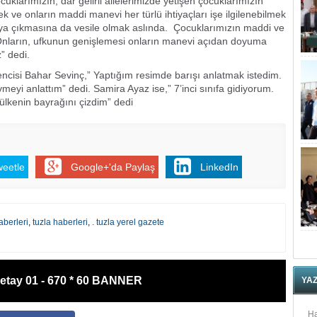
uklarımızın, dar gelirli ailelerimizde yetişen çocuklarımızın
 ve onların maddi manevi her türlü ihtiyaçları işe ilgilenebilmek
aya çıkmasına da vesile olmak aslında. Çocuklarımızın maddi ve
Onların, ufkunun genişlemesi onların manevi açıdan doyuma
” dedi.
encisi Bahar Sevinç,” Yaptığım resimde barışı anlatmak istedim.
yi anlattım” dedi. Samira Ayaz ise,” 7’inci sınıfa gidiyorum.
lkenin bayrağını çizdim” dedi
weetle
Google+'da Paylaş
LinkedIn
aberleri
,
tuzla haberleri
,
. tuzla yerel gazete
etay 01 - 670 * 60 BANNER
YA
Ha