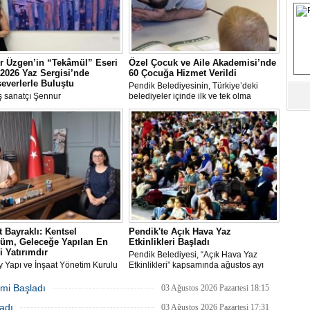
S
Fa
M
r Üzgen’in “Tekâmül” Eseri
Özel Çocuk ve Aile Akademisi’nde
2026 Yaz Sergisi’nde
60 Çocuğa Hizmet Verildi
everlerle Buluştu
Pendik Belediyesinin, Türkiye’deki
 sanatçı Şennur
belediyeler içinde ilk ve tek olma
Ab
n Tekâmül adlı eseri,
özelliği taşıyan “Özel Çocuk ve Aile
Sa
arası Plastik Sanatlar Derneği
Akademisi” programından ilk dönemde
ve
 tarafından düzenlenen 2026
60 özel çocuk yararlandı.
gisi’nde sanatseverlerle buluştu.
Üm
Az
Pr
Bi
 Bayraklı: Kentsel
Pendik'te Açık Hava Yaz
üm, Geleceğe Yapılan En
Etkinlikleri Başladı
i Yatırımdır
Pendik Belediyesi, “Açık Hava Yaz
Ra
y Yapı ve İnşaat Yönetim Kurulu
Etkinlikleri” kapsamında ağustos ayı
B
ı, İnşaat Mühendisi Hikmet
boyunca çocuk sineması, sinema
Y
ı, emlak ve gayrimenkul
geceleri ve açık hava tiyatrolarıyla
mi Başladı
03 Ağustos 2026 Pazartesi 18:15
nı Aslı Alan’ı çalışma ofisinde
vatandaşları kültür ve sanat
adı
ı
etkinliklerinde buluşturuyor.
03 Ağustos 2026 Pazartesi 17:31