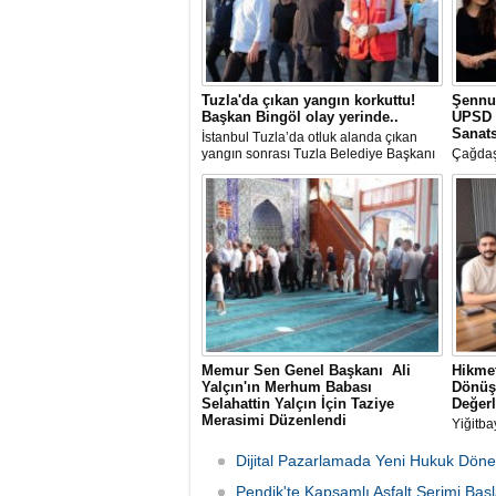
Tuzla'da çıkan yangın korkuttu!
Şennu
Başkan Bingöl olay yerinde..
UPSD 
Sanats
İstanbul Tuzla’da otluk alanda çıkan
yangın sonrası Tuzla Belediye Başkanı
Çağdaş
Av. Eren Ali Bingöl de bölgeye giderek
Üzgen’i
incelemelerde bulundu.
Uluslar
(UPSD)
Yaz Ser
Memur Sen Genel Başkanı Ali
Hikmet
Yalçın'ın Merhum Babası
Dönüş
Selahattin Yalçın İçin Taziye
Değerl
Merasimi Düzenlendi
Yiğitba
Memur-Sen Genel Başkanı Ali Yalçın'ın
Başkan
rahmet-i Rahman'a kavuşan kıymetli
Bayrakl
Dijital Pazarlamada Yeni Hukuk Döne
babası Selahattin Yalçın için, Eğitim-Bir-
danışma
Sen İstanbul Şubelerinin
Pendik'te Kapsamlı Asfalt Serimi Başl
ağırlad