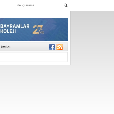
rinde..
katıldı
gisi’nde
DEĞİL, DOĞRU
erildi
n Ercan Ekşi son
ı Selahattin
En Değerli
en 10 Nokta