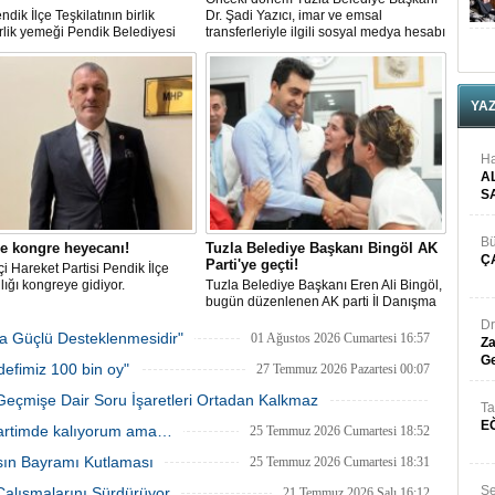
dik İlçe Teşkilatının birlik
Dr. Şadi Yazıcı, imar ve emsal
lik yemeği Pendik Belediyesi
transferleriyle ilgili sosyal medya hesabı
pe Sosyal Tesislerinde
üzerinden sert bir açıklama yayınladı.
ştirildi.
YA
Ha
A
S
Bü
e kongre heyecanı!
Tuzla Belediye Başkanı Bingöl AK
Ç
Parti'ye geçti!
tçi Hareket Partisi Pendik İlçe
ığı kongreye gidiyor.
Tuzla Belediye Başkanı Eren Ali Bingöl,
bugün düzenlenen AK parti İl Danışma
Meclisi'nde resmen AK Partili oldu.
Dr
Bingöl'e rozetini Cumhurbaşkanı Recep
ha Güçlü Desteklenmesidir"
01 Ağustos 2026 Cumartesi 16:57
Za
Tayyip Erdoğan taktı.
Ge
defimiz 100 bin oy"
27 Temmuz 2026 Pazartesi 00:07
Geçmişe Dair Soru İşaretleri Ortadan Kalkmaz
Ta
26 Temmuz 2026 Pazar 23:43
E
Partimde kalıyorum ama…
25 Temmuz 2026 Cumartesi 18:52
sın Bayramı Kutlaması
25 Temmuz 2026 Cumartesi 18:31
Se
 Çalışmalarını Sürdürüyor
21 Temmuz 2026 Salı 16:12