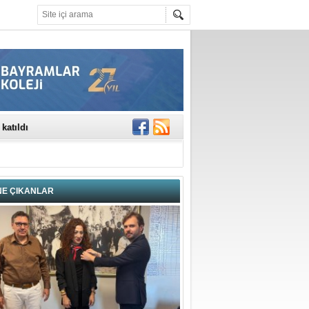
rinde..
katıldı
gisi’nde
DEĞİL, DOĞRU
erildi
NE ÇIKANLAR
n Ercan Ekşi son
ı Selahattin
En Değerli
en 10 Nokta