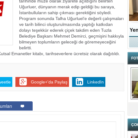
tarihinde müze olarak ziyarete açıldığını belirten
Uğurluer, dünyanın merak edip geldiği bu saraya,
İstanbulluların sahip çıkması gerektiğini söyledi.
Program sonunda Talha Uğurluel’e değerli çalışmaları
ve tarih bilinci oluşturulmasında yaptığı katkıdan
Yen
dolayı teşekkür ederek çiçek takdim eden Tuzla
Belediye Başkanı Mehmet Demirci, geçmişini hakkıyla
bilmeyen toplumların geleceği de göremeyeceğini
belirtti.
al Emanetler kitabı, tarihseverlere ücretsiz olarak dağıtıldı.
FOT
weetle
Google+'da Paylaş
LinkedIn
umları
ÇO