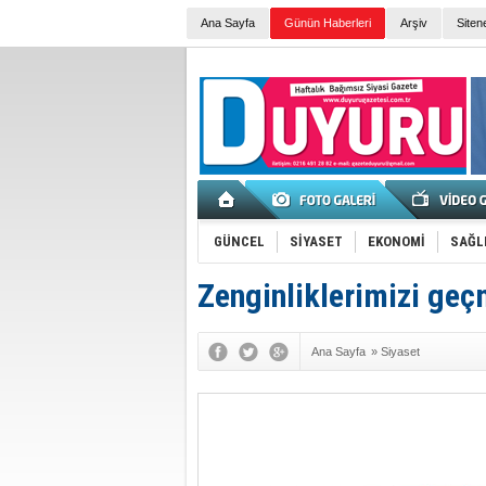
Ana Sayfa
Günün Haberleri
Arşiv
Siten
GÜNCEL
SİYASET
EKONOMİ
SAĞL
Zenginliklerimizi geç
Ana Sayfa
»
Siyaset