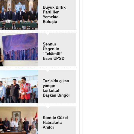
Büyük Birlik
Partililer
Yemekte
Buluştu
Şennur
Üzgen’in
“Tekâmül”
Eseri UPSD
2026 Yaz
Sergisi’nde
Sanatseverlerle
Buluştu
Tuzla'da çıkan
yangın
korkuttu!
Başkan Bingöl
olay yerinde..
Komite Güzel
Hatıralarla
Anıldı