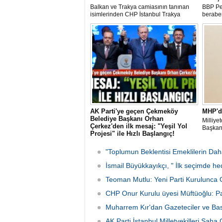
Balkan ve Trakya camiasının tanınan
BBP Pen
isimlerinden CHP İstanbul Trakya
beraber
Rumeli Balkan Komisyonu Üyesi Semra
Hayalte
Eyüpoğlu'nun Zafer Partisi'ne katılması
gerçekle
heyecana sahne oldu.
AK Parti'ye geçen Çekmeköy
MHP'd
Belediye Başkanı Orhan
Milliye
Çerkez'den ilk mesaj: "Yeşil Yol
Başkanl
Projesi" ile Hızlı Başlangıç!
CHP'den istifa ederek AK Parti'ye katılan
Çekmeköy Belediye Başkanı Orhan
"Toplumun Beklentisi Emeklilerin Da
Çerkez, parti değişiminin ardından ilk
mesajını ilçeye yönelik projeyle verdi.
İsmail Büyükkayıkçı, " İlk seçimde he
Çerkez, 105 bin metrekarelik "Yeşil Yol
Teoman Mutlu: Yeni Parti Kurulunca 
Projesi"nin, yeni dönemde atılacak ilk
adım olacağını açıkladı
CHP Onur Kurulu üyesi Müftüoğlu: 
Muharrem Kır'dan Gazeteciler ve Ba
AK Parti İstanbul Milletvekilleri Saha