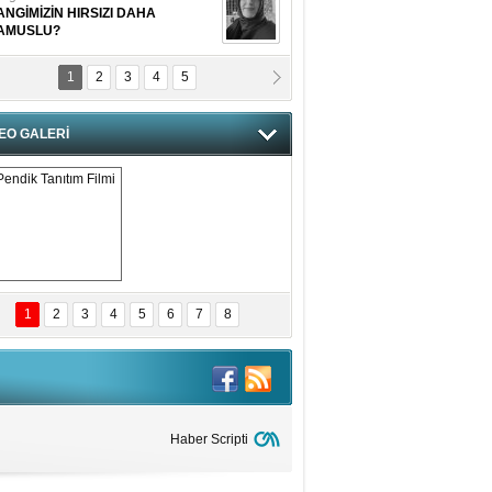
ANGİMİZİN HIRSIZI DAHA
AMUSLU?
1
2
3
4
5
of. Dr. Cahit Kurbanoğlu
OSNA-HERSEK VE KUDÜS
EO GALERİ
tma Saçak Akbulut
ANAL KERHANE!
tma Daştan
eftun Olmak
Pendik Tanıtım 
Filmi
1
2
3
4
5
6
7
8
bas Levent Ertekin
nal Medyanın Dijital Savaş Alanı
 İtibar Suikastları: Kızılay Örneği
it Kahyaoğlu
iz Türk Milleti Tarih Yazdı!
Haber Scripti
of.Dr.Hamdi Temel