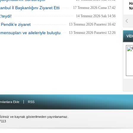
H
bul İl Başkanlığını Ziyaret Etti
17 Temmuz 2026 Cuma 17:42
N
teydi!
14 Temmuz 2026 Salı 14:56
Pr
 Pendik'e ziyaret
13 Temmuz 2026 Pazartesi 16:42
B
mensupları ve aileleriyle buluştu
13 Temmuz 2026 Pazartesi 12:26
VİD
Fa
S
Fa
M
Ab
Sa
ve
|
nılanlara Ekle
RSS
Üm
Az
 İzinsiz ve kaynak gösterilmeden yayınlanamaz.
7113
Pr