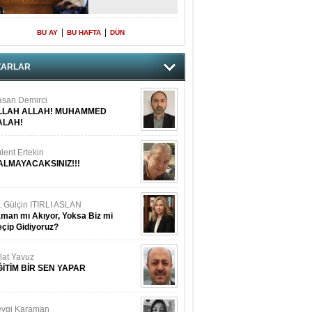
|
|
BU AY
BU HAFTA
DÜN
ZARLAR
san Demirci
LLAH ALLAH! MUHAMMED
ALAH!
lent Ertekin
ALMAYACAKSINIZ!!!
. Gülçin ITIRLI ASLAN
man mı Akıyor, Yoksa Biz mi
çip Gidiyoruz?
lat Yavuz
ĞİTİM BİR SEN YAPAR
vgi Karaman