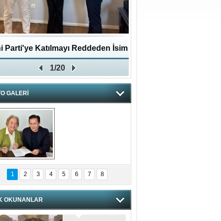
i Parti'ye Katılmayı Reddeden İsim
Pendikli Murat genç yaş
1/20
Zafer Partisi'ne katıldı
O GALERİ
hnzzzna
1
2
3
4
5
6
7
8
K OKUNANLAR