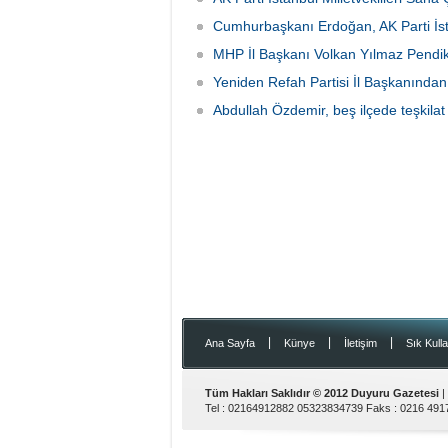
Cumhurbaşkanı Erdoğan, AK Parti İstan
MHP İl Başkanı Volkan Yılmaz Pendik'
Yeniden Refah Partisi İl Başkanından
Abdullah Özdemir, beş ilçede teşkilat 
|
|
|
Ana Sayfa
Künye
İletişim
Sık Kulla
Tüm Hakları Saklıdır © 2012
Duyuru Gazetesi
|
Tel :
02164912882 05323834739
Faks :
0216 491