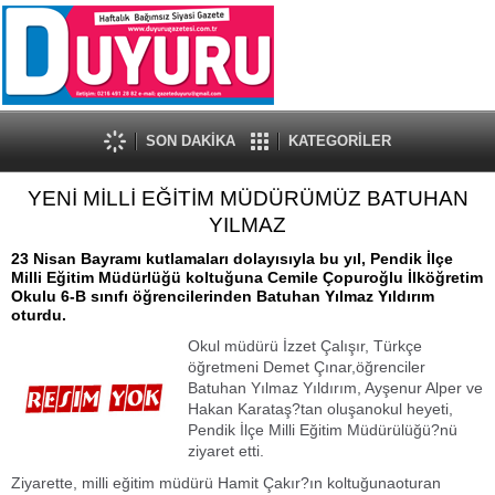
SON DAKİKA
KATEGORİLER
YENİ MİLLİ EĞİTİM MÜDÜRÜMÜZ BATUHAN
YILMAZ
23 Nisan Bayramı kutlamaları dolayısıyla bu yıl, Pendik İlçe
Milli Eğitim Müdürlüğü koltuğuna Cemile Çopuroğlu İlköğretim
Okulu 6-B sınıfı öğrencilerinden Batuhan Yılmaz Yıldırım
oturdu.
Okul müdürü İzzet Çalışır, Türkçe
öğretmeni Demet Çınar,öğrenciler
Batuhan Yılmaz Yıldırım, Ayşenur Alper ve
Hakan Karataş?tan oluşanokul heyeti,
Pendik İlçe Milli Eğitim Müdürülüğü?nü
ziyaret etti.
Ziyarette, milli eğitim müdürü Hamit Çakır?ın koltuğunaoturan