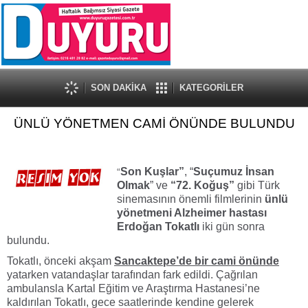
SON DAKİKA
KATEGORİLER
ÜNLÜ YÖNETMEN CAMİ ÖNÜNDE BULUNDU
Son Kuşlar”
, “
Suçumuz İnsan
“
Olmak
” ve
“72. Koğuş”
gibi Türk
sinemasının önemli filmlerinin
ünlü
yönetmeni Alzheimer hastası
Erdoğan Tokatlı
iki gün sonra
bulundu.
Tokatlı, önceki akşam
Sancaktepe’de bir cami önünde
yatarken vatandaşlar tarafından fark edildi. Çağrılan
ambulansla Kartal Eğitim ve Araştırma Hastanesi’ne
kaldırılan Tokatlı, gece saatlerinde kendine gelerek