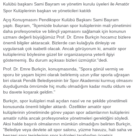
Kulübü başkanı Sami Bayram ve yönetim kurulu üyeleri ile Amatör
Spor Kulüplerinin başkan ve yöneticileri katıldı
Açış Konuşmasını Pendikspor Kulübü Başkanı Sami Bayram
yaptı. Bayram, "İlçemizde bulunan spor kulüplerinin mali yönetimini
daha profesyonelce ve bilinçli yapmasını sağlamak için konunun
uzmanı değerli büyüğümüz Prof. Dr. Emre Burkçin hocamız bizlere
önemli bilgiler aktaracak. Bizlerde can kulağıyla dinleyip ve
uygularsak çok isabetli olacak. Ancak görüyorum ki, amatör spor
kulüplerimiz böylesine güzel bir organizasyona yeterli ilgiyi
göstememiş. Bu durum açıksası bizleri üzmüştür."dedi.
Prof. Dr. Emre Burkçin, konuşmasında, "Spora gönül vermiş ve
sporu bir yaşam biçimi olarak belirlemiş uzun yıllar sporla uğraşan
biri olarak Pendik Belediyesinin bir Spor Akademisi kurmuş olmasını
duyduğumda ömrümde hiç mutlu olmadığım kadar mutlu oldum ve
bu davete koşarak geldim."
Burkçin, spor kulüpleri mali açıdan nasıl ve ne şekilde yönetilmeli
konusunda önemli bilgiler aktardı. Özellikler amatör spor
kulüplerinin yönetiminde görev yapan spor adamlarının kulüplerini
amatör ruhla ancak profesyonelce yönetmeleri gerektiğini söyledi.
Aksi halde başırılı olmalarının mümkün olmadığını belirten Burkçin,
"Belediye veya devlete ait spor salonu, yüzme havuzu, halı saha ve
benzeri spor tesislerinin spor kulüpleri tarafından ücretsiz