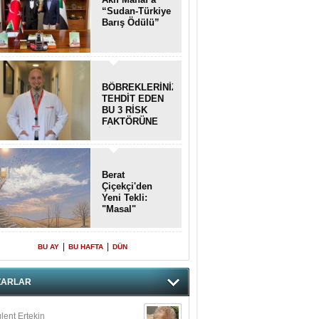
“Sudan-Türkiye
Barış Ödülü”
BÖBREKLERİNİZİ
TEHDİT EDEN
BU 3 RİSK
FAKTÖRÜNE
DİKKAT!
Berat
Çiçekçi'den
Yeni Tekli:
"Masal"
|
|
BU AY
BU HAFTA
DÜN
ZARLAR
lent Ertekin