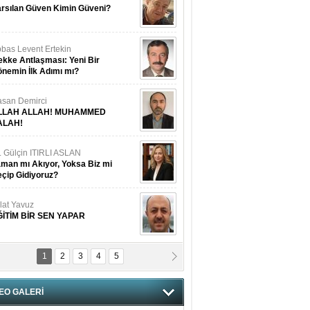
rsılan Güven Kimin Güveni?
bas Levent Ertekin
kke Antlaşması: Yeni Bir
nemin İlk Adımı mı?
san Demirci
LLAH ALLAH! MUHAMMED
ALAH!
. Gülçin ITIRLI ASLAN
man mı Akıyor, Yoksa Biz mi
çip Gidiyoruz?
lat Yavuz
ĞİTİM BİR SEN YAPAR
1
2
3
4
5
vgi Karaman
ANGİMİZİN HIRSIZI DAHA
AMUSLU?
EO GALERİ
of. Dr. Cahit Kurbanoğlu