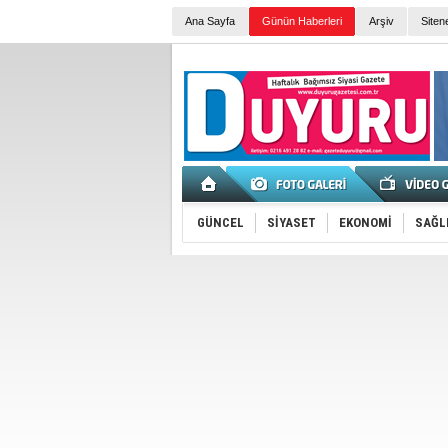
Ana Sayfa
Günün Haberleri
Arşiv
Siten
GÜNCEL
SİYASET
EKONOMİ
SAĞL