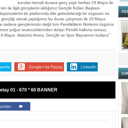
kurulan temsili duvara genç yaşlı herkes 19 Mayıs ile
ram ile ilgili görüşlerini aldığımız Gençlik Kolları Başkanı
FOT
üncelerini bir platformda dile getirebileceği bir özgüven ne
 gençliği olarak yaptığımız bu duvar çalışması ile 19 Mayıs
adece gençlerimizin değil tüm Pendiklilerin fikirlerini özgürce
iğimize yoğun teveccühlerinden dolayı Pendik halkına sonsuz
 19 Mayıs Atatürkü Anma, Gençlik ve Spor Bayramını kutlarız’’
weetle
Google+'da Paylaş
LinkedIn
ÇO
etay 01 - 670 * 60 BANNER
umları