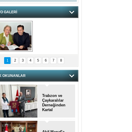
O GALERİ
hnzzzna
1
2
3
4
5
6
7
8
K OKUNANLAR
Trabzon ve
Çaykaralılar
Derneğinden
Kartal
kaymakamına
anlamlı ziyaret
Akif Manaf’a