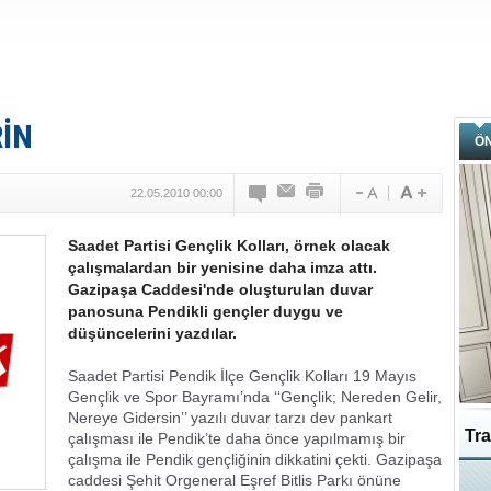
RİN
Ö
22.05.2010 00:00
Saadet Partisi Gençlik Kolları, örnek olacak
çalışmalardan bir yenisine daha imza attı.
Gazipaşa Caddesi'nde oluşturulan duvar
panosuna Pendikli gençler duygu ve
düşüncelerini yazdılar.
Saadet Partisi Pendik İlçe Gençlik Kolları 19 Mayıs
Gençlik ve Spor Bayramı’nda ‘‘Gençlik; Nereden Gelir,
Nereye Gidersin’’ yazılı duvar tarzı dev pankart
Tra
çalışması ile Pendik’te daha önce yapılmamış bir
çalışma ile Pendik gençliğinin dikkatini çekti. Gazipaşa
caddesi Şehit Orgeneral Eşref Bitlis Parkı önüne
Ka