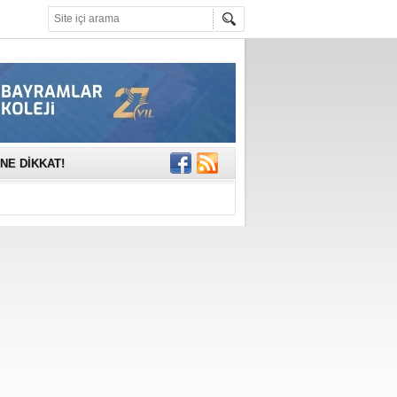
mına anlamlı
NE DİKKAT!
rinde..
katıldı
gisi’nde
DEĞİL, DOĞRU
erildi
n Ercan Ekşi son
ı Selahattin