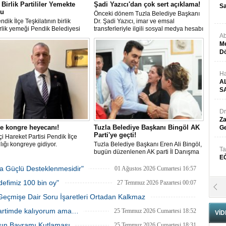
Birlik Partililer Yemekte
Şadi Yazıcı'dan çok sert açıklama!
Sa
tu
Önceki dönem Tuzla Belediye Başkanı
dik İlçe Teşkilatının birlik
Dr. Şadi Yazıcı, imar ve emsal
lik yemeği Pendik Belediyesi
transferleriyle ilgili sosyal medya hesabı
Ab
pe Sosyal Tesislerinde
üzerinden sert bir açıklama yayınladı.
ştirildi.
Me
Dö
Ha
A
S
Dr
Za
e kongre heyecanı!
Tuzla Belediye Başkanı Bingöl AK
Ge
Parti'ye geçti!
tçi Hareket Partisi Pendik İlçe
ığı kongreye gidiyor.
Tuzla Belediye Başkanı Eren Ali Bingöl,
Ta
bugün düzenlenen AK parti İl Danışma
E
Meclisi'nde resmen AK Partili oldu.
Bingöl'e rozetini Cumhurbaşkanı Recep
ha Güçlü Desteklenmesidir"
01 Ağustos 2026 Cumartesi 16:57
Tayyip Erdoğan taktı.
defimiz 100 bin oy"
27 Temmuz 2026 Pazartesi 00:07
Se
H
Geçmişe Dair Soru İşaretleri Ortadan Kalkmaz
N
26 Temmuz 2026 Pazar 23:43
Partimde kalıyorum ama…
25 Temmuz 2026 Cumartesi 18:52
VİD
sın Bayramı Kutlaması
25 Temmuz 2026 Cumartesi 18:31
Pr