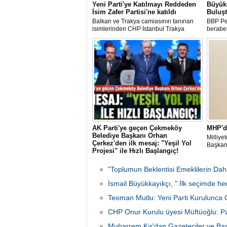
Yeni Parti'ye Katılmayı Reddeden
Büyük 
İsim Zafer Partisi'ne katıldı
Buluş
Balkan ve Trakya camiasının tanınan
BBP Pen
isimlerinden CHP İstanbul Trakya
beraber
Rumeli Balkan Komisyonu Üyesi Semra
Hayalte
Eyüpoğlu'nun Zafer Partisi'ne katılması
gerçekle
heyecana sahne oldu.
AK Parti'ye geçen Çekmeköy
MHP'd
Belediye Başkanı Orhan
Milliye
Çerkez'den ilk mesaj: "Yeşil Yol
Başkanl
Projesi" ile Hızlı Başlangıç!
CHP'den istifa ederek AK Parti'ye katılan
Çekmeköy Belediye Başkanı Orhan
"Toplumun Beklentisi Emeklilerin Da
Çerkez, parti değişiminin ardından ilk
mesajını ilçeye yönelik projeyle verdi.
İsmail Büyükkayıkçı, " İlk seçimde he
Çerkez, 105 bin metrekarelik "Yeşil Yol
Teoman Mutlu: Yeni Parti Kurulunca 
Projesi"nin, yeni dönemde atılacak ilk
adım olacağını açıkladı
CHP Onur Kurulu üyesi Müftüoğlu: 
Muharrem Kır'dan Gazeteciler ve Ba