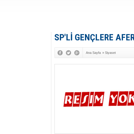
SP'Lİ GENÇLERE AFE
Ana Sayfa
»
Siyaset