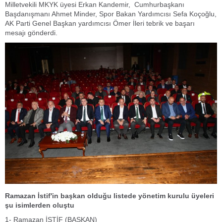
Milletvekili MKYK üyesi Erkan Kandemir, Cumhurbaşkanı
Başdanışmanı Ahmet Minder, Spor Bakan Yardımcısı Sefa Koçoğlu,
AK Parti Genel Başkan yardımcısı Ömer İleri tebrik ve başarı
mesajı gönderdi.
Ramazan İstif'in başkan olduğu listede yönetim kurulu üyeleri
şu isimlerden oluştu
1- Ramazan İSTİF (BAŞKAN)