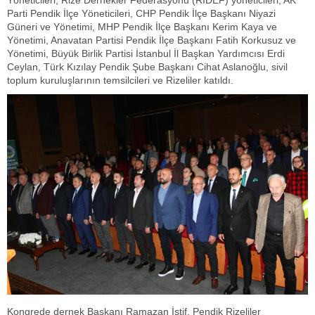
Yöneticileri, Rize Dernekler Federasyonu (RİDEF) yöneticileri, AK
Parti Pendik İlçe Yöneticileri, CHP Pendik İlçe Başkanı Niyazi
Güneri ve Yönetimi, MHP Pendik İlçe Başkanı Kerim Kaya ve
Yönetimi, Anavatan Partisi Pendik İlçe Başkanı Fatih Korkusuz ve
Yönetimi, Büyük Birlik Partisi İstanbul İl Başkan Yardımcısı Erdi
Ceylan, Türk Kızılay Pendik Şube Başkanı Cihat Aslanoğlu, sivil
toplum kuruluşlarının temsilcileri ve Rizeliler katıldı.
Kongrede dernek Başkanı Ramazan İstif, Pendik Rizeliler