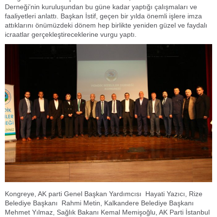
Derneği’nin kuruluşundan bu güne kadar yaptığı çalışmaları ve
faaliyetleri anlattı. Başkan İstif, geçen bir yılda önemli işlere imza
attıklarını önümüzdeki dönem hep birlikte yeniden güzel ve faydalı
icraatlar gerçekleştireceklerine vurgu yaptı.
Kongreye, AK parti Genel Başkan Yardımcısı Hayati Yazıcı, Rize
Belediye Başkanı Rahmi Metin, Kalkandere Belediye Başkanı
Mehmet Yılmaz, Sağlık Bakanı Kemal Memişoğlu, AK Parti İstanbul