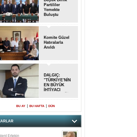
Partililer
Yemekte
Buluştu
Komite Güzel
Hatıralarla
Anıldı
DALGIÇ:
"TÜRKİYE'NİN
EN BÜYÜK
İHTİYACI
BETON DEĞİL,
DOĞRU
PLANLAMA"
|
|
BU AY
BU HAFTA
DÜN
ZARLAR
lent Ertekin