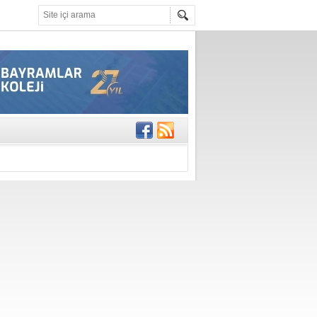
gisi’nde
DEĞİL, DOĞRU
erildi
n Ercan Ekşi son
ı Selahattin
En Değerli
en 10 Nokta
istesi Açıklandı: