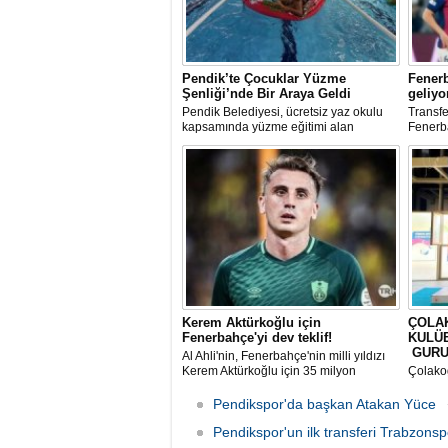
Pendik’te Çocuklar Yüzme
Fenerb
Şenliği’nde Bir Araya Geldi
geliyo
Pendik Belediyesi, ücretsiz yaz okulu
Transfe
kapsamında yüzme eğitimi alan
Fenerba
öğrenciler için üç farklı spor
sona ul
kompleksinde yüzme şenlikleri
düzenledi.
Kerem Aktürkoğlu için
ÇOLA
Fenerbahçe'yi dev teklif!
KULÜ
GURU
Al Ahli'nin, Fenerbahçe'nin milli yıldızı
Kerem Aktürkoğlu için 35 milyon
Çolakoğ
Euro'luk teklif yaptığı öne sürüldü. Sarı-
yüzücü
lacivertli yönetimin ve oyuncu
Ulusal 
Pendikspor'da başkan Atakan Yüce
cephesinin transfer teklifini
Müsabak
değerlendirdiği iddia edildi.
Pendikspor'un ilk transferi Trabzons
perfor
elde ett