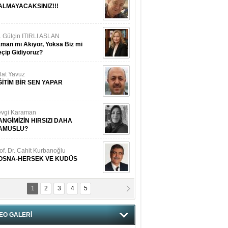
ALMAYACAKSINIZ!!!
. Gülçin ITIRLI ASLAN
man mı Akıyor, Yoksa Biz mi
çip Gidiyoruz?
lat Yavuz
ĞİTİM BİR SEN YAPAR
vgi Karaman
ANGİMİZİN HIRSIZI DAHA
AMUSLU?
of. Dr. Cahit Kurbanoğlu
OSNA-HERSEK VE KUDÜS
1
2
3
4
5
tma Saçak Akbulut
ANAL KERHANE!
EO GALERİ
tma Daştan