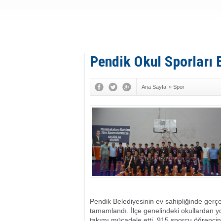
Pendik Okul Sporları 
Ana Sayfa
»
Spor
Pendik Belediyesinin ev sahipliğinde gerçe
tamamlandı. İlçe genelindeki okullardan y
takımı mücadele etti. 915 sporcu öğrencin