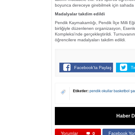
boyunca dereceye girebilmek için sahada 
Madalyalar takdim edildi
Pendik Kaymakamlığı, Pendik İlçe Milli Eğ
birliğiyle düzenlenen organizasyon, Esenl
Kompleksi’nde gerçekleştirildi. Turnuvanı
öğrencilere madalyaları takdim edildi.
Facebook'ta Paylaş
T
Etiketler:
pendik okullar basketbol ş
Haber D
Yorumlar
0
Facebook Yor