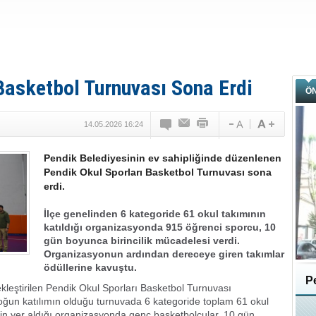
Basketbol Turnuvası Sona Erdi
Ö
14.05.2026 16:24
Pendik Belediyesinin ev sahipliğinde düzenlenen
Pendik Okul Sporları Basketbol Turnuvası sona
erdi.
İlçe genelinden 6 kategoride 61 okul takımının
katıldığı organizasyonda 915 öğrenci sporcu, 10
gün boyunca birincilik mücadelesi verdi.
Organizasyonun ardından dereceye giren takımlar
ödüllerine kavuştu.
Pe
kleştirilen Pendik Okul Sporları Basketbol Turnuvası
oğun katılımın olduğu turnuvada 6 kategoride toplam 61 okul
in yer aldığı organizasyonda genç basketbolcular, 10 gün