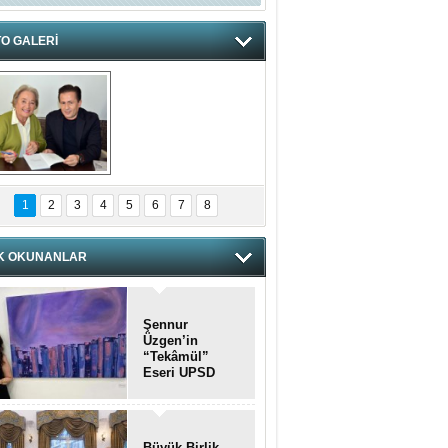
O GALERİ
hnzzzna
1
2
3
4
5
6
7
8
K OKUNANLAR
Şennur
Üzgen’in
“Tekâmül”
Eseri UPSD
2026 Yaz
Sergisi’nde
Sanatseverlerle
Buluştu
Büyük Birlik