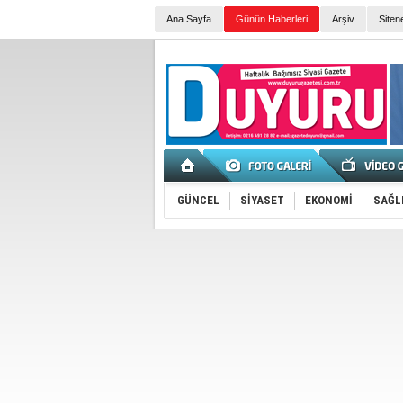
Ana Sayfa
Günün Haberleri
Arşiv
Siten
GÜNCEL
SİYASET
EKONOMİ
SAĞL