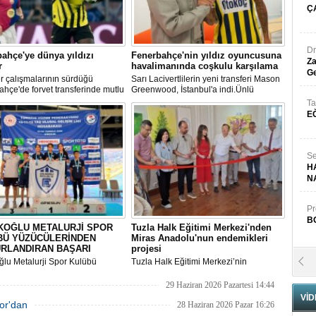
Ç
Dr
ahçe'ye dünya yıldızı
Fenerbahçe'nin yıldız oyuncusuna
Za
r
havalimanında coşkulu karşılama
Ge
r çalışmalarının sürdüğü
Sarı Lacivertlilerin yeni transferi Mason
hçe'de forvet transferinde mutlu
Greenwood, İstanbul'a indi.Ünlü
aşıldı.
futbolcuyu İstanbul Havalimanı'nda
Ta
yüzlerce taraftar coşkuyla karşıladı.
E
Se
H
N
Pr
B
KOĞLU METALURJİ SPOR
Tuzla Halk Eğitimi Merkezi'nden
BÜ YÜZÜCÜLERİNDEN
Miras Anadolu'nun endemikleri
RLANDIRAN BAŞARI
projesi
lu Metalurji Spor Kulübü
Tuzla Halk Eğitimi Merkezi’nin
Fa
leri, 2025-2026 Yüzme Sezonu
Çanakkale Devlet Güzel Sanatlar
S
Gelişim Ligi Bölge
Galerisi’nde gerçekleştirdiği ‘’Miras-
29 Haziran 2026 Pazartesi 14:44
aları'nda gösterdikleri başarılı
Anadolu’nun Endemikleri’’ Projesi
VİD
por'dan
manslarla hem önemli dereceler
sergisi görkemli bir törenle hizmete
28 Haziran 2026 Pazar 16:26
i
girdi.
Fa