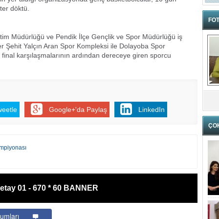
ter döktü.
FOT
itim Müdürlüğü ve Pendik İlçe Gençlik ve Spor Müdürlüğü iş
er Şehit Yalçın Aran Spor Kompleksi ile Dolayoba Spor
n final karşılaşmalarının ardından dereceye giren sporcu
weetle
Google+'da Paylaş
LinkedIn
ÇO
ampiyonası
etay 01 - 670 * 60 BANNER
umları