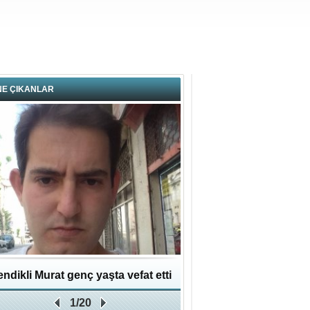
NE ÇIKANLAR
ndikli Murat genç yaşta vefat etti
Hikmet Bayraklı: Kent
1/20
Geleceğe Yapılan En Değe