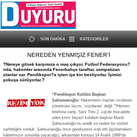
SON DAKİKA
KATEGORİLER
NEREDEN YENMİŞİZ FENER'İ
?Nereye gitsek karşımıza o maç çıkyor. Futbol Federasyonu?
nda, hakemler arasında Fenerbahçe taraftar, sempatizan
olanlar var. Pendikspor?a içten içe kin besliyorlar. İşimizi
yokuşa sürüyorlar.?
“Pendikspor Kulübü Başkan
Şahsuvaroğlu:
Hakemlerin maçları vicdanen
yönetmesi lazım, ‘cüzdanen’ değil.”?Hemen
telefona sarlp, Spor Toto 2. Lig’de mücadele
eden krmz beyazl kulübün başkan Murat
Şahsuvaroğlu’nu aradk ve neden bu sözleri
sarfettiğini sorduk. Şahsuvaroğlu önce gerekçesini izah etti (açklamalarn
haberimizin sonunda yazacağz), arkasndan konuyu 14 Aralık 1999’da