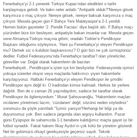
Fenerbahçe’yi 2-1 yenerek Türkiye Kupas’ndan eledikleri o tarihi
karşlaşmaya getirdi. Ve bakn neler anlattı:"Antipatik olduk?“Nereye gitsek
karşımıza o maç çıkıyor. Nereye gitsek, nereye baksak karşımıza o maç
çıkıyor. Mesela geçen gün F.Bahçe Yeni Malatyaspor’a 2-1 yenildi.
Hemen bütün gazeteler ‘2. Pendik Faciası’ diye başlık attı. F.Bahçe maçı
yüzünden bize kin besleyen, antipatiyle bakan insanlar var. Mesela geçen
sene Almanya-Türkiye maçına gittim; oradaki Türkler’e Pendikspor
Başkanı olduğumu söyleyince, ‘Hani şu Fenerbahçe’yi eleyen Pendikspor
mu? Demek siz o kulübün başkanısınız? O gün bizi ne çok üzmüştünüz’
dediler. Futbol Federasyonu’nda Fenerbahçe taraftar? olan yöneticiler,
görevliler var. Doğal olarak hakemlerin de bazıları
Fenerbahçeli...Pendikspor’a içten içe kin besliyorlar. Federasyonda işimizi
yokuşa sürenler oluyor veya maçlarda hakkımızı yiyen hakemlerle
karşılaşıyoruz. Halbuki Fenerbahçe’yi eleyen Pendikspor ile şimdiki
Pendikspor aynı değil ki. O kadrodan kimse kalmadı. Herkes bir yerlere
dağıldı. Ben de o zaman 26 yaşındaydım; sadece bir taraftar olarak
Pendikspor ile ilgileniyordum.” Murat Şahsuvaroğlu, “Hakemlerin maçları
vicdanen yönetmesi lazım, ‘cüzdanen’ değil, sözünü neden söylediniz”
sorumuzu da şöyle yanıtladı:"İçimiz yanıyor“Herhangi bir bilgi ya da
duyumumuz yok. Ben sadece jargonda olan argoyu kullandım. Pazar
günü Eyüpspor ile sahamızda 1-1 berabere kaldığımız maçta gayet iyi bir
futbol oynadık. Fakat hakem İlkay Aydın’ın çok kötü bir yönetim gösterdi.
Net bir golümüzü ofsayt gerekçesiyle geçersiz saydı. Teknik