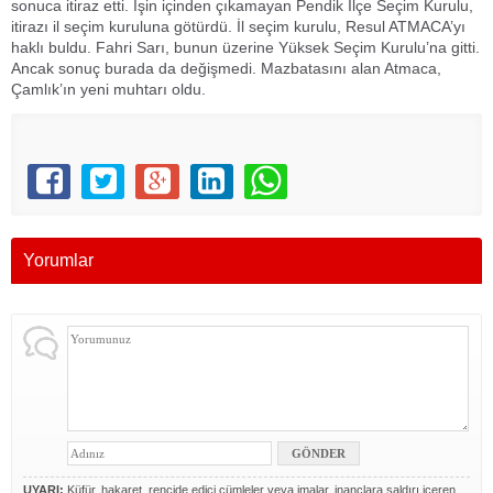
sonuca itiraz etti. İşin içinden çıkamayan Pendik İlçe Seçim Kurulu,
itirazı il seçim kuruluna götürdü. İl seçim kurulu, Resul ATMACA’yı
haklı buldu. Fahri Sarı, bunun üzerine Yüksek Seçim Kurulu’na gitti.
Ancak sonuç burada da değişmedi. Mazbatasını alan Atmaca,
Çamlık’ın yeni muhtarı oldu.
Yorumlar
UYARI:
Küfür, hakaret, rencide edici cümleler veya imalar, inançlara saldırı içeren,