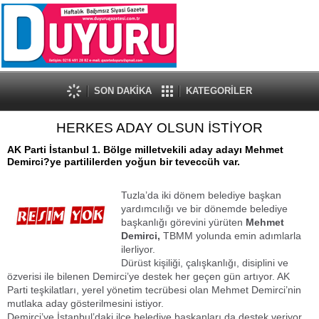
SON DAKİKA
KATEGORİLER
HERKES ADAY OLSUN İSTİYOR
AK Parti İstanbul 1. Bölge milletvekili aday adayı Mehmet
Demirci?ye partililerden yoğun bir teveccüh var.
Tuzla’da iki dönem belediye başkan
yardımcılığı ve bir dönemde belediye
başkanlığı görevini yürüten
Mehmet
Demirci,
TBMM yolunda emin adımlarla
ilerliyor.
Dürüst kişiliği, çalışkanlığı, disiplini ve
özverisi ile bilenen Demirci’ye destek her geçen gün artıyor. AK
Parti teşkilatları, yerel yönetim tecrübesi olan Mehmet Demirci’nin
mutlaka aday gösterilmesini istiyor.
Demirci’ye İstanbul’daki ilçe belediye başkanları da destek veriyor.