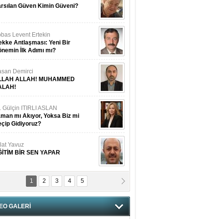
rsılan Güven Kimin Güveni?
bas Levent Ertekin
kke Antlaşması: Yeni Bir
nemin İlk Adımı mı?
san Demirci
LLAH ALLAH! MUHAMMED
ALAH!
. Gülçin ITIRLI ASLAN
man mı Akıyor, Yoksa Biz mi
çip Gidiyoruz?
lat Yavuz
ĞİTİM BİR SEN YAPAR
1
2
3
4
5
vgi Karaman
ANGİMİZİN HIRSIZI DAHA
AMUSLU?
EO GALERİ
of. Dr. Cahit Kurbanoğlu