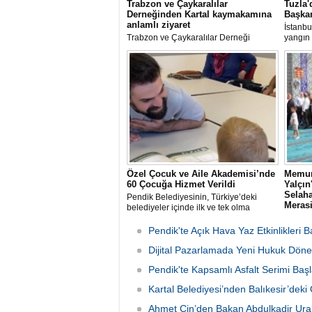
Trabzon ve Çaykaralılar
Tuzla'
Derneğinden Kartal kaymakamına
Başkan
anlamlı ziyaret
İstanbu
Trabzon ve Çaykaralılar Derneği
yangın 
yönetim kurulu Kartal Kaymakamı Edip
Av. Ere
Çakıcı'yı ziyaret etti.
incele
Özel Çocuk ve Aile Akademisi’nde
Memur
60 Çocuğa Hizmet Verildi
Yalçı
Selaha
Pendik Belediyesinin, Türkiye’deki
Meras
belediyeler içinde ilk ve tek olma
özelliği taşıyan “Özel Çocuk ve Aile
Memur-
Akademisi” programından ilk dönemde
rahmet
Pendik'te Açık Hava Yaz Etkinlikleri B
60 özel çocuk yararlandı.
babası 
Dijital Pazarlamada Yeni Hukuk Döne
Sen İst
organi
Pendik'te Kapsamlı Asfalt Serimi Başl
günü S
Camii'n
Kartal Belediyesi’nden Balıkesir’de
Ahmet Cin’den Bakan Abdulkadir Ural