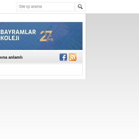
mına anlamlı
NE DİKKAT!
rinde..
katıldı
gisi’nde
DEĞİL, DOĞRU
erildi
n Ercan Ekşi son
ı Selahattin