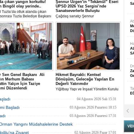
da çıkan yangın korkuttu!
Şennur Üzgen’in “Tekâmül” Eseri
Sa
 Bingöl olay yerinde..
UPSD 2026 Yaz Sergisi’nde
Sanatseverlerle Buluştu
l Tuzla’da otluk alanda çıkan
sonrası Tuzla Belediye Başkanı
Çağdaş sanatçı Şennur
n Ali Bingöl de bölgeye giderek
Üzgen’in Tekâmül adlı eseri,
Ab
melerde bulundu.
Uluslararası Plastik Sanatlar Derneği
Me
(UPSD) tarafından düzenlenen 2026
Dö
Yaz Sergisi’nde sanatseverlerle buluştu.
Ha
A
S
Dr
Za
 Sen Genel Başkanı Ali
Hikmet Bayraklı: Kentsel
Ge
n'ın Merhum Babası
Dönüşüm, Geleceğe Yapılan En
ttin Yalçın İçin Taziye
Değerli Yatırımdır
imi Düzenlendi
Ta
Yiğitbay Yapı ve İnşaat Yönetim Kurulu
E
Sen Genel Başkanı Ali Yalçın'ın
Başkanı, İnşaat Mühendisi Hikmet
-i Rahman'a kavuşan kıymetli
Bayraklı, emlak ve gayrimenkul
aşladı
04 Ağustos 2026 Salı 15:31
Selahattin Yalçın için, Eğitim-Bir-
danışmanı Aslı Alan’ı çalışma ofisinde
mi Başladı
anbul Şubelerinin
ağırladı
03 Ağustos 2026 Pazartesi 18:15
Se
zasyonuyla 1 Ağustos Cumartesi
adı
03 Ağustos 2026 Pazartesi 17:31
H
ultanbeyli Abdurrahmangazi
de taziye merasimi düzenlendi.
N
ki Orman Yangını Müdahalelerine Destek
VİD
03 Ağustos 2026 Pazartesi 11:55
oğlu’na Ziyaret
02 Ağustos 2026 Pazar 17:01
Pr