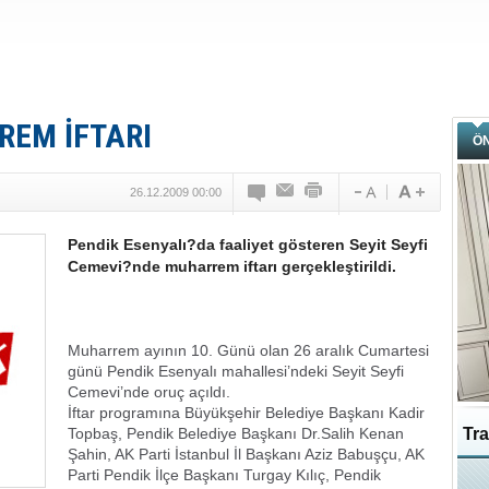
REM İFTARI
Ö
26.12.2009 00:00
Pendik Esenyalı?da faaliyet gösteren Seyit Seyfi
Cemevi?nde muharrem iftarı gerçekleştirildi.
Muharrem ayının 10. Günü olan 26 aralık Cumartesi
günü Pendik Esenyalı mahallesi’ndeki Seyit Seyfi
Cemevi’nde oruç açıldı.
İftar programına Büyükşehir Belediye Başkanı Kadir
Topbaş, Pendik Belediye Başkanı Dr.Salih Kenan
Tra
Şahin, AK Parti İstanbul İl Başkanı Aziz Babuşçu, AK
Parti Pendik İlçe Başkanı Turgay Kılıç, Pendik
Ka