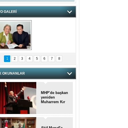
O GALERİ
hnzzzna
1
2
3
4
5
6
7
8
K OKUNANLAR
MHP'de başkan
yeniden
Muharrem Kır
Akif Manaf’a