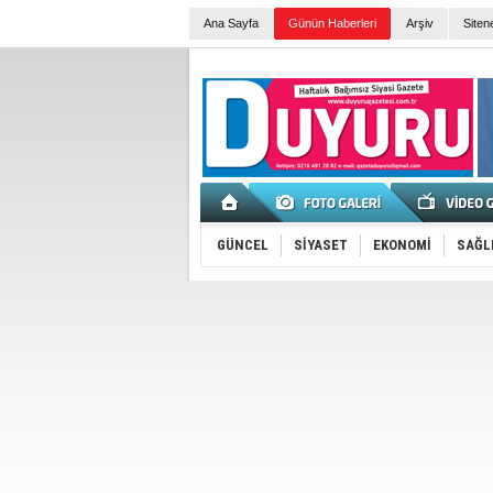
Ana Sayfa
Günün Haberleri
Arşiv
Siten
GÜNCEL
SİYASET
EKONOMİ
SAĞL