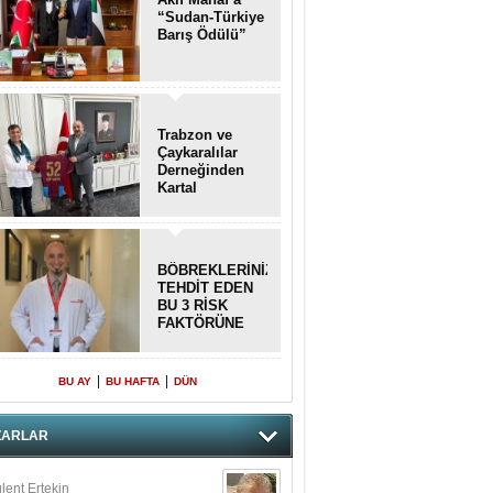
“Sudan-Türkiye
Barış Ödülü”
Trabzon ve
Çaykaralılar
Derneğinden
Kartal
kaymakamına
anlamlı ziyaret
BÖBREKLERİNİZİ
TEHDİT EDEN
BU 3 RİSK
FAKTÖRÜNE
DİKKAT!
|
|
BU AY
BU HAFTA
DÜN
ZARLAR
lent Ertekin