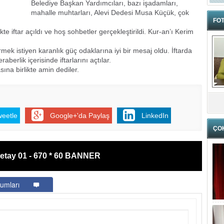
Belediye Başkan Yardımcıları, bazı işadamları,
mahalle muhtarları, Alevi Dedesi Musa Küçük, çok
FOT
kte iftar açıldı ve hoş sohbetler gerçekleştirildi. Kur-an’ı Kerim
mek istiyen karanlık güç odaklarına iyi bir mesaj oldu. İftarda
berlik içerisinde iftarlarını açtılar.
ına birlikte amin dediler.
weetle
Google+'da Paylaş
LinkedIn
ÇO
etay 01 - 670 * 60 BANNER
umları