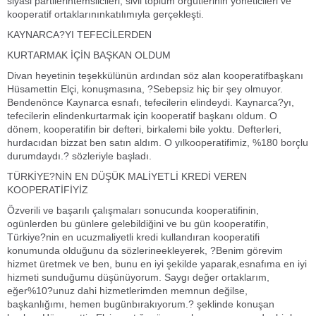
siyasi partilerintemsilcileri, sivil toplum örgütlerinin yöneticileri ve
kooperatif ortaklarınınkatılımıyla gerçekleşti.
KAYNARCA?YI TEFECİLERDEN
KURTARMAK İÇİN BAŞKAN OLDUM
Divan heyetinin teşekkülünün ardından söz alan kooperatifbaşkanı
Hüsamettin Elçi, konuşmasına, ?Sebepsiz hiç bir şey olmuyor.
Bendenönce Kaynarca esnafı, tefecilerin elindeydi. Kaynarca?yı,
tefecilerin elindenkurtarmak için kooperatif başkanı oldum. O
dönem, kooperatifin bir defteri, birkalemi bile yoktu. Defterleri,
hurdacıdan bizzat ben satın aldım. O yılkooperatifimiz, %180 borçlu
durumdaydı.? sözleriyle başladı.
TÜRKİYE?NİN EN DÜŞÜK MALİYETLİ KREDİ VEREN
KOOPERATİFİYİZ
Özverili ve başarılı çalışmaları sonucunda kooperatifinin,
ogünlerden bu günlere gelebildiğini ve bu gün kooperatifin,
Türkiye?nin en ucuzmaliyetli kredi kullandıran kooperatifi
konumunda olduğunu da sözlerineekleyerek, ?Benim görevim
hizmet üretmek ve ben, bunu en iyi şekilde yaparak,esnafıma en iyi
hizmeti sunduğumu düşünüyorum. Saygı değer ortaklarım,
eğer%10?unuz dahi hizmetlerimden memnun değilse,
başkanlığımı, hemen bugünbırakıyorum.? şeklinde konuşan