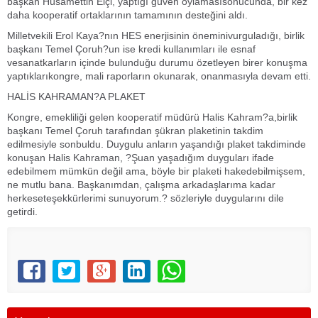
başkan Hüsamettin Elçi, yaptığı güven oylamasısonucunda, bir kez
daha kooperatif ortaklarının tamamının desteğini aldı.
Milletvekili Erol Kaya?nın HES enerjisinin öneminivurguladığı, birlik
başkanı Temel Çoruh?un ise kredi kullanımları ile esnaf
vesanatkarların içinde bulunduğu durumu özetleyen birer konuşma
yaptıklarıkongre, mali raporların okunarak, onanmasıyla devam etti.
HALİS KAHRAMAN?A PLAKET
Kongre, emekliliği gelen kooperatif müdürü Halis Kahram?a,birlik
başkanı Temel Çoruh tarafından şükran plaketinin takdim
edilmesiyle sonbuldu. Duygulu anların yaşandığı plaket takdiminde
konuşan Halis Kahraman, ?Şuan yaşadığım duyguları ifade
edebilmem mümkün değil ama, böyle bir plaketi hakedebilmişsem,
ne mutlu bana. Başkanımdan, çalışma arkadaşlarıma kadar
herkeseteşekkürlerimi sunuyorum.? sözleriyle duygularını dile
getirdi.