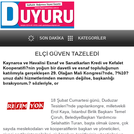
SON DAKİKA
KATEGORİLER
ELÇİ GÜVEN TAZELEDİ
Kaynarca ve Havalisi Esnaf ve Sanatkarları Kredi ve Kefalet
Kooperatifi?nin yoğun bir davetli ve esnaf topluluğunun
katılımıyla gerçekleşen 29. Olağan Mali Kongresi?nde, ?%10?
unuz dahi hizmetlerimden memnun değilse, başkanlığı
bırakıyorum.? sözleriyle, or
18 Şubat Cumartesi günü, Duduzar
Tesisleri?nde yapılankongre, milletvekili
Erol Kaya, İstanbul Birlik Başkanı Temel
Çoruh, BelediyeBaşkan Yardımcısı
Selahattin Turan, başta olmak üzere, çok
sayıda meslekodaları ve kooperatiflerin başkan ve yöneticileri,