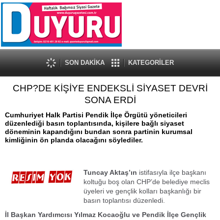
SON DAKİKA
KATEGORİLER
CHP?DE KİŞİYE ENDEKSLİ SİYASET DEVRİ
SONA ERDİ
Cumhuriyet Halk Partisi Pendik İlçe Örgütü yöneticileri
düzenlediği basın toplantısında, kişilere bağlı siyaset
döneminin kapandığını bundan sonra partinin kurumsal
kimliğinin ön planda olacağını söylediler.
Tuncay Aktaş’ın
istifasıyla ilçe başkanı
koltuğu boş olan CHP’de belediye meclis
üyeleri ve gençlik kolları başkanlığı bir
basın toplantısı düzenledi.
İl Başkan Yardımcısı Yılmaz Kocaoğlu ve Pendik İlçe Gençlik