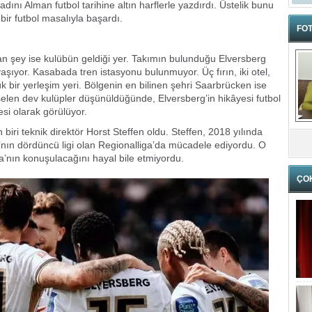
adını Alman futbol tarihine altın harflerle yazdırdı. Üstelik bunu
 bir futbol masalıyla başardı.
FOT
an şey ise kulübün geldiği yer. Takımın bulunduğu Elversberg
aşıyor. Kasabada tren istasyonu bulunmuyor. Üç fırın, iki otel,
ük bir yerleşim yeri. Bölgenin en bilinen şehri Saarbrücken ise
selen dev kulüpler düşünüldüğünde, Elversberg’in hikâyesi futbol
i olarak görülüyor.
biri teknik direktör Horst Steffen oldu. Steffen, 2018 yılında
nın dördüncü ligi olan Regionalliga’da mücadele ediyordu. O
a’nın konuşulacağını hayal bile etmiyordu.
ÇO