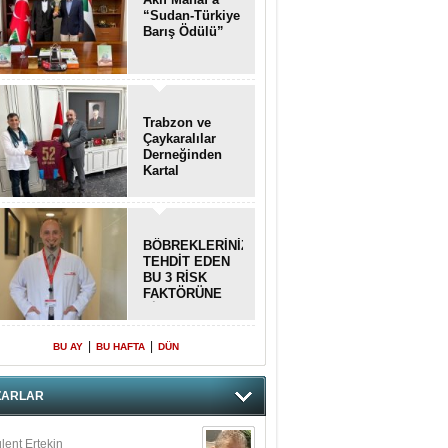
“Sudan-Türkiye
Barış Ödülü”
Trabzon ve
Çaykaralılar
Derneğinden
Kartal
kaymakamına
anlamlı ziyaret
BÖBREKLERİNİZİ
TEHDİT EDEN
BU 3 RİSK
FAKTÖRÜNE
DİKKAT!
|
|
BU AY
BU HAFTA
DÜN
ZARLAR
lent Ertekin