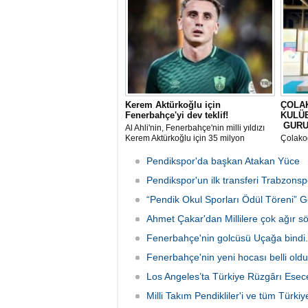
düzenledi.
Kerem Aktürkoğlu için
ÇOLA
Fenerbahçe'yi dev teklif!
KULÜ
GURU
Al Ahli'nin, Fenerbahçe'nin milli yıldızı
Kerem Aktürkoğlu için 35 milyon
Çolakoğ
Euro'luk teklif yaptığı öne sürüldü. Sarı-
yüzücü
lacivertli yönetimin ve oyuncu
Ulusal 
Pendikspor'da başkan Atakan Yüce
cephesinin transfer teklifini
Müsabak
değerlendirdiği iddia edildi.
Pendikspor'un ilk transferi Trabzons
perfor
elde ett
“Pendik Okul Sporları Ödül Töreni” Ge
Ahmet Çakar'dan Millilere çok ağır sö
Fenerbahçe'nin golcüsü Uçağa bindi. L
Fenerbahçe'nin yeni hocası belli old
Los Angeles’ta Türkiye Rüzgârı Esec
Milli Takım Pendikliler'i ve tüm Türkiy