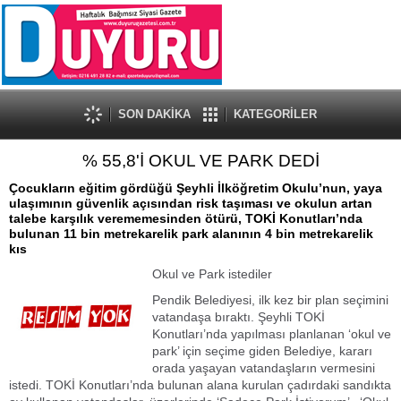
SON DAKİKA
KATEGORİLER
% 55,8'İ OKUL VE PARK DEDİ
Çocukların eğitim gördüğü Şeyhli İlköğretim Okulu’nun, yaya
ulaşımının güvenlik açısından risk taşıması ve okulun artan
talebe karşılık verememesinden ötürü, TOKİ Konutları’nda
bulunan 11 bin metrekarelik park alanının 4 bin metrekarelik
kıs
Okul ve Park istediler
Pendik Belediyesi, ilk kez bir plan seçimini
vatandaşa bıraktı. Şeyhli TOKİ
Konutları’nda yapılması planlanan ‘okul ve
park’ için seçime giden Belediye, kararı
orada yaşayan vatandaşların vermesini
istedi. TOKİ Konutları’nda bulunan alana kurulan çadırdaki sandıkta