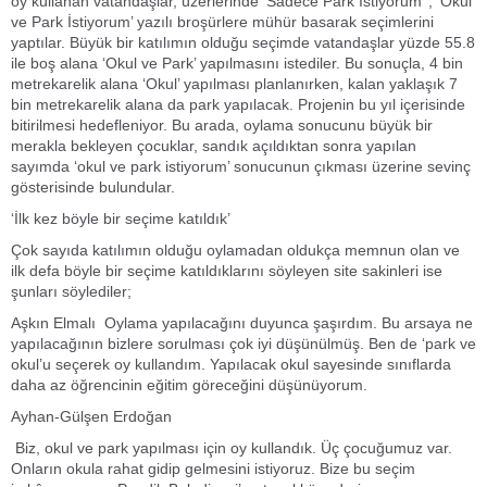
oy kullanan vatandaşlar, üzerlerinde ‘Sadece Park İstiyorum’ , ‘Okul
ve Park İstiyorum’ yazılı broşürlere mühür basarak seçimlerini
yaptılar. Büyük bir katılımın olduğu seçimde vatandaşlar yüzde 55.8
ile boş alana ‘Okul ve Park’ yapılmasını istediler. Bu sonuçla, 4 bin
metrekarelik alana ‘Okul’ yapılması planlanırken, kalan yaklaşık 7
bin metrekarelik alana da park yapılacak. Projenin bu yıl içerisinde
bitirilmesi hedefleniyor. Bu arada, oylama sonucunu büyük bir
merakla bekleyen çocuklar, sandık açıldıktan sonra yapılan
sayımda ‘okul ve park istiyorum’ sonucunun çıkması üzerine sevinç
gösterisinde bulundular.
‘İlk kez böyle bir seçime katıldık’
Çok sayıda katılımın olduğu oylamadan oldukça memnun olan ve
ilk defa böyle bir seçime katıldıklarını söyleyen site sakinleri ise
şunları söylediler;
Aşkın Elmalı
Oylama yapılacağını duyunca şaşırdım. Bu arsaya ne
yapılacağının bizlere sorulması çok iyi düşünülmüş. Ben de ‘park ve
okul’u seçerek oy kullandım. Yapılacak okul sayesinde sınıflarda
daha az öğrencinin eğitim göreceğini düşünüyorum.
Ayhan-Gülşen Erdoğan
Biz, okul ve park yapılması için oy kullandık. Üç çocuğumuz var.
Onların okula rahat gidip gelmesini istiyoruz. Bize bu seçim