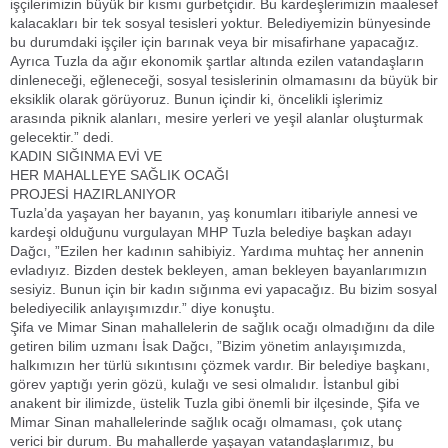
işçilerimizin büyük bir kısmı gurbetçidir. Bu kardeşlerimizin maalesef
kalacakları bir tek sosyal tesisleri yoktur. Belediyemizin bünyesinde
bu durumdaki işçiler için barınak veya bir misafirhane yapacağız.
Ayrıca Tuzla da ağır ekonomik şartlar altında ezilen vatandaşların
dinleneceği, eğleneceği, sosyal tesislerinin olmamasını da büyük bir
eksiklik olarak görüyoruz. Bunun içindir ki, öncelikli işlerimiz
arasında piknik alanları, mesire yerleri ve yeşil alanlar oluşturmak
gelecektir.” dedi.
KADIN SIĞINMA EVİ VE
HER MAHALLEYE SAĞLIK OCAĞI
PROJESİ HAZIRLANIYOR
Tuzla’da yaşayan her bayanın, yaş konumları itibariyle annesi ve
kardeşi olduğunu vurgulayan MHP Tuzla belediye başkan adayı
Dağcı, ”Ezilen her kadının sahibiyiz. Yardıma muhtaç her annenin
evladıyız. Bizden destek bekleyen, aman bekleyen bayanlarımızın
sesiyiz. Bunun için bir kadın sığınma evi yapacağız. Bu bizim sosyal
belediyecilik anlayışımızdır.” diye konuştu.
Şifa ve Mimar Sinan mahallelerin de sağlık ocağı olmadığını da dile
getiren bilim uzmanı İsak Dağcı, ”Bizim yönetim anlayışımızda,
halkımızın her türlü sıkıntısını çözmek vardır. Bir belediye başkanı,
görev yaptığı yerin gözü, kulağı ve sesi olmalıdır. İstanbul gibi
anakent bir ilimizde, üstelik Tuzla gibi önemli bir ilçesinde, Şifa ve
Mimar Sinan mahallelerinde sağlık ocağı olmaması, çok utanç
verici bir durum. Bu mahallerde yaşayan vatandaşlarımız, bu