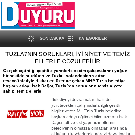
SON DAKİKA
KATEGORİLER
TUZLA?NIN SORUNLARI, İYİ NİYET VE TEMİZ
ELLERLE ÇÖZÜLEBİLİR
Gerçekleştirdiği çeşitli ziyaretlerle seçim çalışmalarını yoğun
bir şekilde sürdüren ve Tuzlalı vatandaşların artan
teveccühleriyle dikkatleri üzerine çeken MHP Tuzla belediye
başkan adayı İsak Dağcı, Tuzla?da sorunların temiz niyete
sahip, temiz ellerle
Belediyeyi devralmaları halinde
yürütecekleri çalışmalarla ilgili çeşitli
bilgiler veren MHP’nin Tuzla belediye
başkan adayı eğitimci bilim uzmanı İsak
Dağcı, alt ve üst yapı hizmetlerinin
belediyenin olmazsa olmazları arasında
olduğunu kaydederek, görevi devralmaları