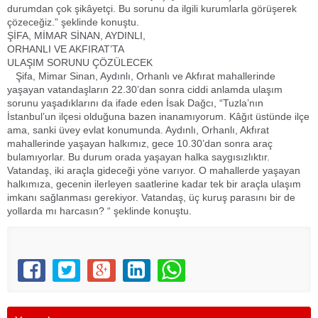
durumdan çok şikâyetçi. Bu sorunu da ilgili kurumlarla görüşerek
çözeceğiz.” şeklinde konuştu.
ŞİFA, MİMAR SİNAN, AYDINLI,
ORHANLI VE AKFIRAT’TA
ULAŞIM SORUNU ÇÖZÜLECEK
Şifa, Mimar Sinan, Aydınlı, Orhanlı ve Akfırat mahallerinde
yaşayan vatandaşların 22.30’dan sonra ciddi anlamda ulaşım
sorunu yaşadıklarını da ifade eden İsak Dağcı, “Tuzla’nın
İstanbul’un ilçesi olduğuna bazen inanamıyorum. Kâğıt üstünde ilçe
ama, sanki üvey evlat konumunda. Aydınlı, Orhanlı, Akfırat
mahallerinde yaşayan halkımız, gece 10.30’dan sonra araç
bulamıyorlar. Bu durum orada yaşayan halka saygısızlıktır.
Vatandaş, iki araçla gideceği yöne varıyor. O mahallerde yaşayan
halkımıza, gecenin ilerleyen saatlerine kadar tek bir araçla ulaşım
imkanı sağlanması gerekiyor. Vatandaş, üç kuruş parasını bir de
yollarda mı harcasın? “ şeklinde konuştu.