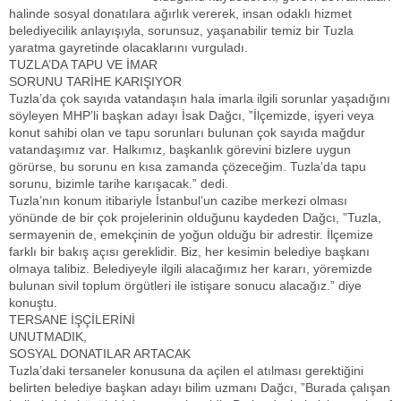
halinde sosyal donatılara ağırlık vererek, insan odaklı hizmet
belediyecilik anlayışıyla, sorunsuz, yaşanabilir temiz bir Tuzla
yaratma gayretinde olacaklarını vurguladı.
TUZLA’DA TAPU VE İMAR
SORUNU TARİHE KARIŞIYOR
Tuzla’da çok sayıda vatandaşın hala imarla ilgili sorunlar yaşadığını
söyleyen MHP’li başkan adayı İsak Dağcı, ”İlçemizde, işyeri veya
konut sahibi olan ve tapu sorunları bulunan çok sayıda mağdur
vatandaşımız var. Halkımız, başkanlık görevini bizlere uygun
görürse, bu sorunu en kısa zamanda çözeceğim. Tuzla’da tapu
sorunu, bizimle tarihe karışacak.” dedi.
Tuzla’nın konum itibariyle İstanbul’un cazibe merkezi olması
yönünde de bir çok projelerinin olduğunu kaydeden Dağcı, ”Tuzla,
sermayenin de, emekçinin de yoğun olduğu bir adrestir. İlçemize
farklı bir bakış açısı gereklidir. Biz, her kesimin belediye başkanı
olmaya talibiz. Belediyeyle ilgili alacağımız her kararı, yöremizde
bulunan sivil toplum örgütleri ile istişare sonucu alacağız.” diye
konuştu.
TERSANE İŞÇİLERİNİ
UNUTMADIK,
SOSYAL DONATILAR ARTACAK
Tuzla’daki tersaneler konusuna da açilen el atılması gerektiğini
belirten belediye başkan adayı bilim uzmanı Dağcı, ”Burada çalışan