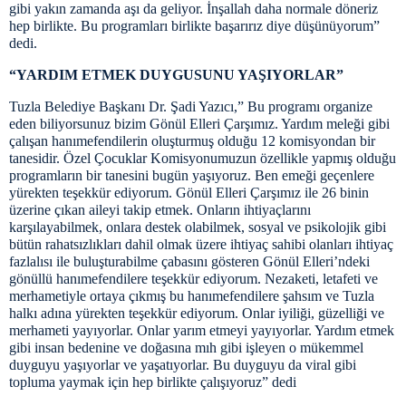
gibi yakın zamanda aşı da geliyor. İnşallah daha normale döneriz
hep birlikte. Bu programları birlikte başarırız diye düşünüyorum”
dedi.
“YARDIM ETMEK DUYGUSUNU YAŞIYORLAR”
Tuzla Belediye Başkanı Dr. Şadi Yazıcı,” Bu programı organize
eden biliyorsunuz bizim Gönül Elleri Çarşımız. Yardım meleği gibi
çalışan hanımefendilerin oluşturmuş olduğu 12 komisyondan bir
tanesidir. Özel Çocuklar Komisyonumuzun özellikle yapmış olduğu
programların bir tanesini bugün yaşıyoruz. Ben emeği geçenlere
yürekten teşekkür ediyorum. Gönül Elleri Çarşımız ile 26 binin
üzerine çıkan aileyi takip etmek. Onların ihtiyaçlarını
karşılayabilmek, onlara destek olabilmek, sosyal ve psikolojik gibi
bütün rahatsızlıkları dahil olmak üzere ihtiyaç sahibi olanları ihtiyaç
fazlalısı ile buluşturabilme çabasını gösteren Gönül Elleri’ndeki
gönüllü hanımefendilere teşekkür ediyorum. Nezaketi, letafeti ve
merhametiyle ortaya çıkmış bu hanımefendilere şahsım ve Tuzla
halkı adına yürekten teşekkür ediyorum. Onlar iyiliği, güzelliği ve
merhameti yayıyorlar. Onlar yarım etmeyi yayıyorlar. Yardım etmek
gibi insan bedenine ve doğasına mıh gibi işleyen o mükemmel
duyguyu yaşıyorlar ve yaşatıyorlar. Bu duyguyu da viral gibi
topluma yaymak için hep birlikte çalışıyoruz” dedi