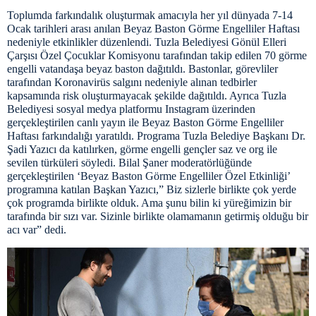
Toplumda farkındalık oluşturmak amacıyla her yıl dünyada 7-14
Ocak tarihleri arası anılan Beyaz Baston Görme Engelliler Haftası
nedeniyle etkinlikler düzenlendi. Tuzla Belediyesi Gönül Elleri
Çarşısı Özel Çocuklar Komisyonu tarafından takip edilen 70 görme
engelli vatandaşa beyaz baston dağıtıldı. Bastonlar, görevliler
tarafından Koronavirüs salgını nedeniyle alınan tedbirler
kapsamında risk oluşturmayacak şekilde dağıtıldı. Ayrıca Tuzla
Belediyesi sosyal medya platformu Instagram üzerinden
gerçekleştirilen canlı yayın ile Beyaz Baston Görme Engelliler
Haftası farkındalığı yaratıldı. Programa Tuzla Belediye Başkanı Dr.
Şadi Yazıcı da katılırken, görme engelli gençler saz ve org ile
sevilen türküleri söyledi. Bilal Şaner moderatörlüğünde
gerçekleştirilen ‘Beyaz Baston Görme Engelliler Özel Etkinliği’
programına katılan Başkan Yazıcı,” Biz sizlerle birlikte çok yerde
çok programda birlikte olduk. Ama şunu bilin ki yüreğimizin bir
tarafında bir sızı var. Sizinle birlikte olamamanın getirmiş olduğu bir
acı var” dedi.