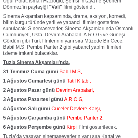
Uğur Polat, İsmail HacIoğlu, Şemsi İnkaya ile Şebnem
Dönmez’in paylaşIğI
“Vali”
filmi gösterildi.
Sinema Akşamları kapsamında, drama, aksiyon, komedi,
bilim kurgu türünde yerli ve yabancI filmler gösterime
sunulacak. Sinemaseverler, Sinema Akşamları’nda Osmanlı
Cumhuriyeti, Usta, Devrim ArabalarI, A.R.O.G ve Güneşi
Gördüm gibi Türk filmlerinin yanı sıra Müzede Bir Gece,
Babil M.S, Pembe Panter 2 gibi yabancI yapImI filmleri
izleme imkanI bulacaklar.
Tuzla Sinema Akşamları’nda
,
31 Temmuz Cuma günü
Babil M.S,
1 Ağustos Cumartesi günü
Tatil Kitabı,
2 Ağustos Pazar günü
Devrim ArabalarI,
3 Ağustos Pazartesi günü
A.R.O.G,
4 Ağustos Salı günü
Cüceler Devlere Karşı,
5 Ağustos Çarşamba günü
Pembe Panter 2,
6 Ağustos Perşembe günü
Kirpi
filmi gösterilecek.
Tuzla’da yaşayan sinemaseverlerin yanı sıra Kartal ve