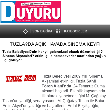
SON DAKİKA
KATEGORİLER
TUZLA?DA AÇIK HAVADA SİNEMA KEYFİ
Tuzla Belediyesi?nin her yIl geleneksel olarak düzenlediği ?
Sinema AkşamlarI? etkinliği, sinemaseverler tarafIndan yoğun
ilgi görüyor.
Tuzla Belediyesi 2009 Yılı Sinema
AkşamlarI etkinliği,
Tuzla Sahil
Tören AlanI’nda,
24 Temmuz Cuma
akşamI başladI. Etkinlik kapsamında
ilk olarak, yönetmenliğini M. Çağatay
Tosun’un yaptIğI, senaryosunu M. Çağatay Tosun ile Batur
Emin Akyel’un yazdığı ve başrollerini Erdal Beşikçioğlu,