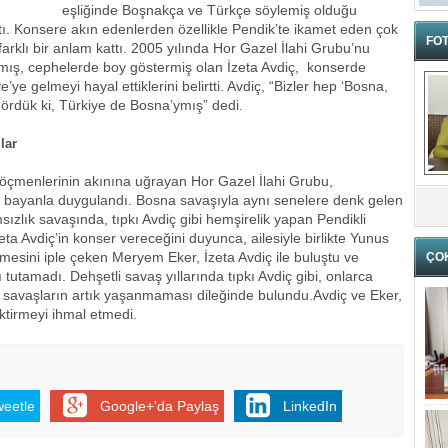
eşliğinde Boşnakça ve Türkçe söylemiş olduğu
attı. Konsere akın edenlerden özellikle Pendik’te ikamet eden çok
FOT
klı bir anlam kattı. 2005 yılında Hor Gazel İlahi Grubu’nu
mış, cephelerde boy göstermiş olan İzeta Avdiç, konserde
 gelmeyi hayal ettiklerini belirtti. Avdiç, “Bizler hep ‘Bosna,
gördük ki, Türkiye de Bosna’ymış” dedi.
lar
göçmenlerinin akınına uğrayan Hor Gazel İlahi Grubu,
si bayanla duygulandı. Bosna savaşıyla aynı senelere denk gelen
ızlık savaşında, tıpkı Avdiç gibi hemşirelik yapan Pendikli
a Avdiç’in konser vereceğini duyunca, ailesiyle birlikte Yunus
mesini iple çeken Meryem Eker, İzeta Avdiç ile buluştu ve
ÇO
 tutamadı. Dehşetli savaş yıllarında tıpkı Avdiç gibi, onlarca
r, savaşların artık yaşanmaması dileğinde bulundu.Avdiç ve Eker,
ktirmeyi ihmal etmedi.
weetle
Google+'da Paylaş
LinkedIn