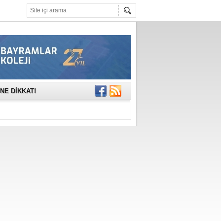
mına anlamlı
NE DİKKAT!
rinde..
katıldı
gisi’nde
DEĞİL, DOĞRU
erildi
n Ercan Ekşi son
ı Selahattin