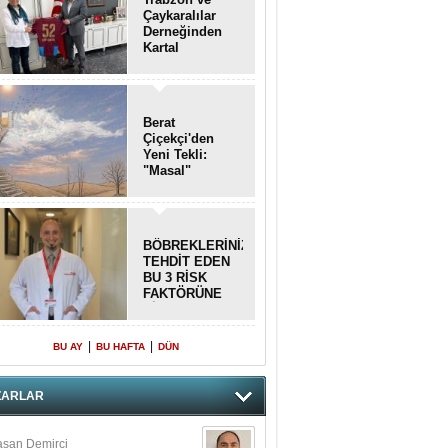
Çaykaralılar
Derneğinden
Kartal
kaymakamına
anlamlı ziyaret
Berat
Çiçekçi'den
Yeni Tekli:
"Masal"
BÖBREKLERİNİZİ
TEHDİT EDEN
BU 3 RİSK
FAKTÖRÜNE
DİKKAT!
|
|
BU AY
BU HAFTA
DÜN
ZARLAR
san Demirci