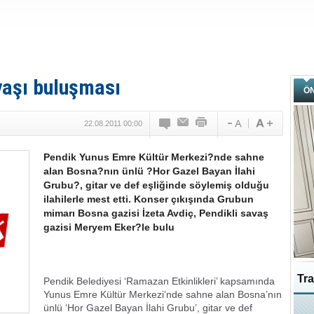
yaşı buluşması
Ö
22.08.2011 00:00
Pendik Yunus Emre Kültür Merkezi?nde sahne
alan Bosna?nın ünlü ?Hor Gazel Bayan İlahi
Grubu?, gitar ve def eşliğinde söylemiş olduğu
ilahilerle mest etti. Konser çıkışında Grubun
mimarı Bosna gazisi İzeta Avdiç, Pendikli savaş
gazisi Meryem Eker?le bulu
Tra
Pendik Belediyesi ‘Ramazan Etkinlikleri’ kapsamında
Yunus Emre Kültür Merkezi’nde sahne alan Bosna’nın
ünlü ‘Hor Gazel Bayan İlahi Grubu’, gitar ve def
Ka