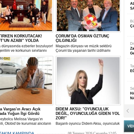
A
S
Bü
Ç
TIRKEN KORKUTACAK!
ÇORUM’DA OSMAN ÖZTUNÇ
T’UN AZABI" YOLDA
ÇILGINLIĞI
Dr
 dünyasında ezberler bozuluyor!
Magazin dünyası ve müzik sektörü
Za
erilim ve korkunun sınırlarını
Çorum’da yaşanan tarihi izdihamı
Ge
n "Bulut’un Azabı" filminin
konuşuyor! Ünlü sanatçı Osman Öztunç,
ri Amasya’da tüm hızıyla
15 Temmuz etkinlikleri kapsamında
.
sahne aldığı dev konserle adeta yeri
Ta
yerinden oynattı,
E
Se
H
N
a Vargas'ın Aracı Açık
DİDEM AKSU: "OYUNCULUK
Pr
ada Yoğun İlgi Gördü
DEĞİL, OYUNCULUĞA GİDEN YOL
B
ZOR!"
oleybolcu Melissa Vargas’ın
li, Otobid’de kurumsal alıcıların
Başarılı oyuncu Didem Aksu, oyunculuk
VİD
lgi gösterdiği açık artırmada en
sektöründeki en büyük sıkıntının kamera
teklifle yeni sahibini buldu.
karşısına geçmek değil, o noktaya
TAKIM KAMPINDA
08 Temmuz 2026 Çarşamba 12:05
Fa