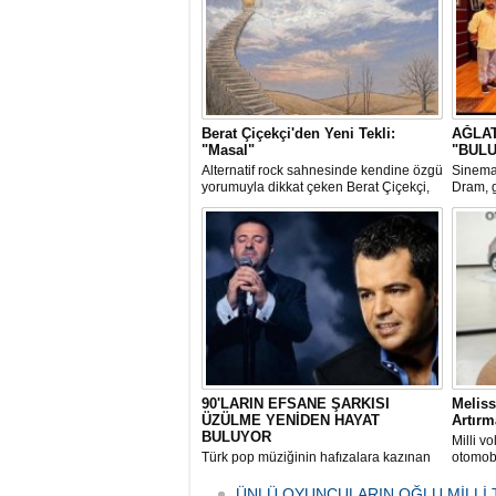
Berat Çiçekçi'den Yeni Tekli:
AĞLA
"Masal"
"BULU
Alternatif rock sahnesinde kendine özgü
Sinema
yorumuyla dikkat çeken Berat Çiçekçi,
Dram, g
yeni teklisi "Masal" ile dinleyicisini içsel
zorlaya
bir hesaplaşmanın tam ortasına davet
çekimle
ediyor.
sürüyor
90'LARIN EFSANE ŞARKISI
Meliss
ÜZÜLME YENİDEN HAYAT
Artırm
BULUYOR
Milli v
Türk pop müziğinin hafızalara kazınan
otomobi
eserlerinden ‘Üzülme’, yıllar sonra
yoğun i
yepyeni bir yorumla yeniden
yüksek 
ÜNLÜ OYUNCULARIN OĞLU MİLLİ 