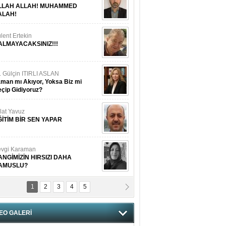
LLAH ALLAH! MUHAMMED
ALAH!
lent Ertekin
ALMAYACAKSINIZ!!!
. Gülçin ITIRLI ASLAN
man mı Akıyor, Yoksa Biz mi
çip Gidiyoruz?
lat Yavuz
ĞİTİM BİR SEN YAPAR
vgi Karaman
ANGİMİZİN HIRSIZI DAHA
AMUSLU?
1
2
3
4
5
of. Dr. Cahit Kurbanoğlu
OSNA-HERSEK VE KUDÜS
EO GALERİ
tma Saçak Akbulut