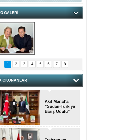
O GALERİ
hnzzzna
1
2
3
4
5
6
7
8
K OKUNANLAR
Akif Manaf’a
“Sudan-Türkiye
Barış Ödülü”
Trabzon ve