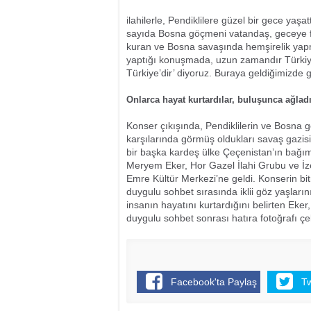
ilahilerle, Pendiklilere güzel bir gece yaş
sayıda Bosna göçmeni vatandaş, geceye far
kuran ve Bosna savaşında hemşirelik yap
yaptığı konuşmada, uzun zamandır Türkiye’ye
Türkiye’dir’ diyoruz. Buraya geldiğimizde 
Onlarca hayat kurtardılar, buluşunca ağladı
Konser çıkışında, Pendiklilerin ve Bosna 
karşılarında görmüş oldukları savaş gazi
bir başka kardeş ülke Çeçenistan’ın bağıms
Meryem Eker, Hor Gazel İlahi Grubu ve İzet
Emre Kültür Merkezi’ne geldi. Konserin bit
duygulu sohbet sırasında iklii göz yaşlarını
insanın hayatını kurtardığını belirten Eke
duygulu sohbet sonrası hatıra fotoğrafı çe
Facebook'ta Paylaş
T