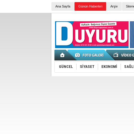
Ana Sayfa
Günün Haberleri
Arşiv
Siten
GÜNCEL
SİYASET
EKONOMİ
SAĞL