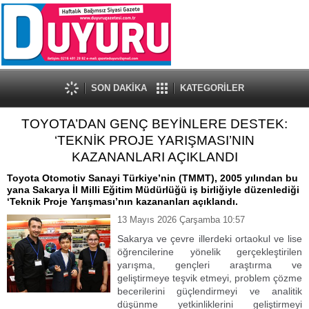
SON DAKİKA
KATEGORİLER
TOYOTA’DAN GENÇ BEYİNLERE DESTEK:
‘TEKNİK PROJE YARIŞMASI’NIN
KAZANANLARI AÇIKLANDI
Toyota Otomotiv Sanayi Türkiye’nin (TMMT), 2005 yılından bu
yana Sakarya İl Milli Eğitim Müdürlüğü iş birliğiyle düzenlediği
‘Teknik Proje Yarışması’nın kazananları açıklandı.
13 Mayıs 2026 Çarşamba 10:57
Sakarya ve çevre illerdeki ortaokul ve lise
öğrencilerine yönelik gerçekleştirilen
yarışma, gençleri araştırma ve
geliştirmeye teşvik etmeyi, problem çözme
becerilerini güçlendirmeyi ve analitik
düşünme yetkinliklerini geliştirmeyi