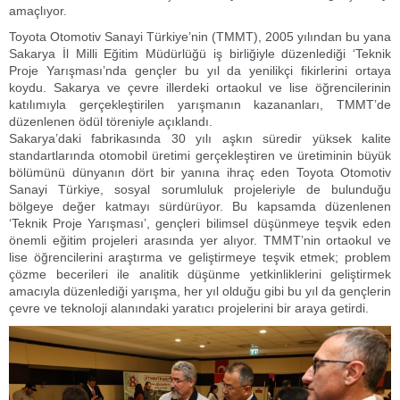
amaçlıyor.
Toyota Otomotiv Sanayi Türkiye’nin (TMMT), 2005 yılından bu yana
Sakarya İl Milli Eğitim Müdürlüğü iş birliğiyle düzenlediği ‘Teknik
Proje Yarışması’nda gençler bu yıl da yenilikçi fikirlerini ortaya
koydu. Sakarya ve çevre illerdeki ortaokul ve lise öğrencilerinin
katılımıyla gerçekleştirilen yarışmanın kazananları, TMMT’de
düzenlenen ödül töreniyle açıklandı.
Sakarya’daki fabrikasında 30 yılı aşkın süredir yüksek kalite
standartlarında otomobil üretimi gerçekleştiren ve üretiminin büyük
bölümünü dünyanın dört bir yanına ihraç eden Toyota Otomotiv
Sanayi Türkiye, sosyal sorumluluk projeleriyle de bulunduğu
bölgeye değer katmayı sürdürüyor. Bu kapsamda düzenlenen
‘Teknik Proje Yarışması’, gençleri bilimsel düşünmeye teşvik eden
önemli eğitim projeleri arasında yer alıyor. TMMT’nin ortaokul ve
lise öğrencilerini araştırma ve geliştirmeye teşvik etmek; problem
çözme becerileri ile analitik düşünme yetkinliklerini geliştirmek
amacıyla düzenlediği yarışma, her yıl olduğu gibi bu yıl da gençlerin
çevre ve teknoloji alanındaki yaratıcı projelerini bir araya getirdi.