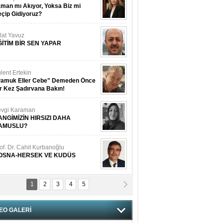
man mı Akıyor, Yoksa Biz mi
çip Gidiyoruz?
lat Yavuz
ĞİTİM BİR SEN YAPAR
lent Ertekin
Pamuk Eller Cebe" Demeden Önce
r Kez Şadırvana Bakın!
vgi Karaman
ANGİMİZİN HIRSIZI DAHA
AMUSLU?
of. Dr. Cahit Kurbanoğlu
OSNA-HERSEK VE KUDÜS
1
2
3
4
5
tma Saçak Akbulut
ANAL KERHANE!
EO GALERİ
tma Daştan