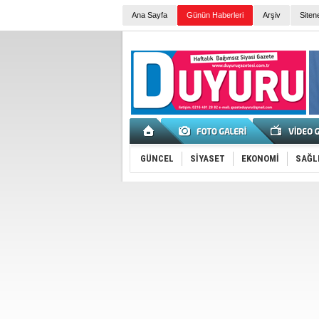
Ana Sayfa
Günün Haberleri
Arşiv
Siten
GÜNCEL
SİYASET
EKONOMİ
SAĞL