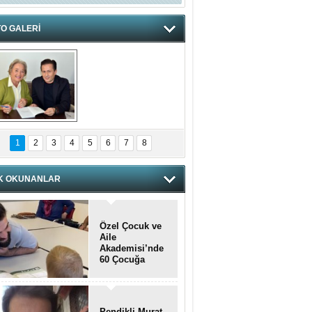
O GALERİ
hnzzzna
1
2
3
4
5
6
7
8
K OKUNANLAR
Özel Çocuk ve
Aile
Akademisi’nde
60 Çocuğa
Hizmet Verildi
Pendikli Murat