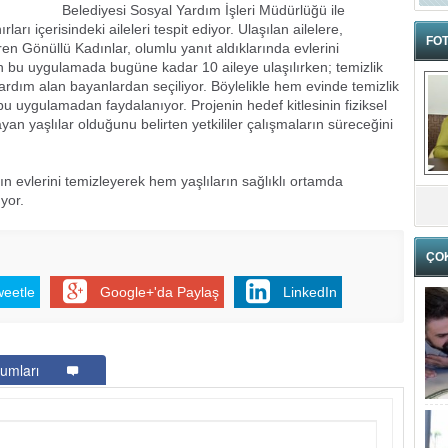
Belediyesi Sosyal Yardım İşleri Müdürlüğü ile
ları içerisindeki aileleri tespit ediyor. Ulaşılan ailelere,
FOT
iren Gönüllü Kadınlar, olumlu yanıt aldıklarında evlerini
n bu uygulamada bugüne kadar 10 aileye ulaşılırken; temizlik
rdım alan bayanlardan seçiliyor. Böylelikle hem evinde temizlik
u uygulamadan faydalanıyor. Projenin hedef kitlesinin fiziksel
an yaşlılar olduğunu belirten yetkililer çalışmaların süreceğini
ın evlerini temizleyerek hem yaşlıların sağlıklı ortamda
yor.
ÇO
weetle
Google+'da Paylaş
LinkedIn
umları