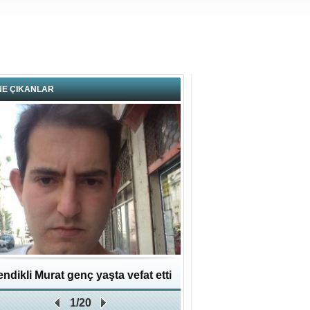
NE ÇIKANLAR
ndikli Murat genç yaşta vefat etti
Hikmet Bayraklı: Kent
1/20
Geleceğe Yapılan En Değe