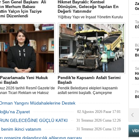
 Sen Genel Başkanı Ali
Hikmet Bayraklı: Kentsel
Za
n'ın Merhum Babası
Dönüşüm, Geleceğe Yapılan En
Ge
ttin Yalçın İçin Taziye
Değerli Yatırımdır
imi Düzenlendi
Yiğitbay Yapı ve İnşaat Yönetim Kurulu
Sen Genel Başkanı Ali Yalçın'ın
Başkanı, İnşaat Mühendisi Hikmet
Ta
-i Rahman'a kavuşan kıymetli
Bayraklı, emlak ve gayrimenkul
E
Selahattin Yalçın için, Eğitim-Bir-
danışmanı Aslı Alan’ı çalışma ofisinde
anbul Şubelerinin
ağırladı
zasyonuyla 1 Ağustos Cumartesi
ultanbeyli Abdurrahmangazi
Bü
de taziye merasimi düzenlendi.
"
Bi
Se
H
l Pazarlamada Yeni Hukuk
Pendik'te Kapsamlı Asfalt Serimi
N
i Başladı
Başladı
uz 2026 tarihli Resmî Gazete’de
Pendik Belediyesi ekipleri kapsamlı
Pr
anan Ticari Reklam ve Haksız
asfalt serimi başlattı. Çamçeşme
B
Uygulamalar Yönetmeliği
Mahallesi Aydınlı Caddesi’nde çalışan
ikleri, 1 Ağustos itibarıyla
ekipler, caddenin Kemalpaşa ile Misakı
ki Orman Yangını Müdahalelerine Destek
ğe giriyor.
Milli Caddeleri arasında kalan yaklaşık
03 Ağustos 2026 Pazartesi 11:55
oğlu’na Ziyaret
400 metrelik bölümü ile caddeye bağlı
02 Ağustos 2026 Pazar 17:01
Fa
ara sokakları asfaltlıyor.
RUN GELECEĞİNE GÜÇLÜ KATKI
S
31 Temmuz 2026 Cuma 12:26
benim ikinci vatanım
31 Temmuz 2026 Cuma 12:19
VİD
 organize dolandırıcılık ağlarının parçası
Fa