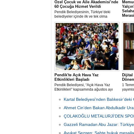
Özel Çocuk ve Aile Akademisi’nde
Memur
60 Çocuğa Hizmet Verildi
Yalçı
Selaha
Pendik Belediyesinin, Türkiye’deki
Meras
belediyeler içinde ilk ve tek olma
özelliği taşıyan “Özel Çocuk ve Aile
Memur-
Akademisi” programından ilk dönemde
rahmet
60 özel çocuk yararlandı.
babası 
Sen İst
organi
günü S
Camii'n
Pendik'te Açık Hava Yaz
Dijita
Etkinlikleri Başladı
Dönem
Pendik Belediyesi, “Açık Hava Yaz
1 Temm
Etkinlikleri” kapsamında ağustos ayı
yayıml
boyunca çocuk sineması, sinema
Ticari 
geceleri ve açık hava tiyatrolarıyla
değişikl
Kartal Belediyesi’nden Balıkesir’de
vatandaşları kültür ve sanat
yürürlü
etkinliklerinde buluşturuyor.
Ahmet Cin’den Bakan Abdulkadir Ural
ÇOLAKOĞLU METALURJİ’DEN SPO
Gazzeli Ramadan Abu Jazar: Türkiye 
Avukat Sezgen: Sahte hukuk mesajları