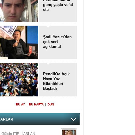
genç yaşta vefat
etti
Şadi Yazıcı'dan
çok sert
açıklama!
Pendik'te Açık
Hava Yaz
Etkinlikleri
Başladı
|
|
BU AY
BU HAFTA
DÜN
ZARLAR
. Gülçin ITIRLI ASLAN