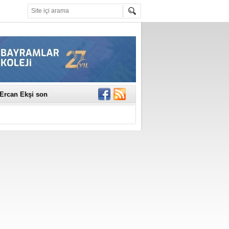
erildi
n Ercan Ekşi son
ı Selahattin
En Değerli
en 10 Nokta
istesi Açıklandı:
Çerkez'den ilk