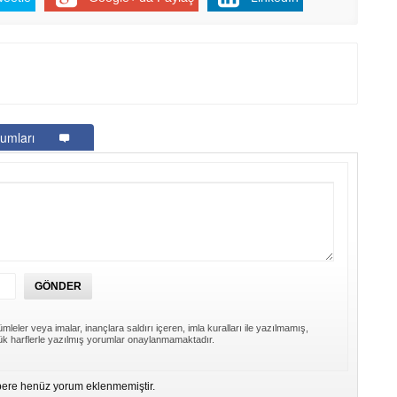
Be
1
Z
Do
Ne
Çe
Ab
umları
1
İb
Dİ
M
Ha
S
P
mleler veya imalar, inançlara saldırı içeren, imla kuralları ile yazılmamış,
Em
k harflerle yazılmış yorumlar onaylanmamaktadır.
“
M
ere henüz yorum eklenmemiştir.