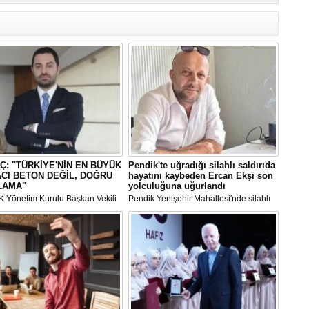
Er
Y
Eb
Ba
O
O
Ç
Co
Ç: "TÜRKİYE'NİN EN BÜYÜK
Pendik'te uğradığı silahlı saldırıda
ES
ACI BETON DEĞİL, DOĞRU
hayatını kaybeden Ercan Ekşi son
Un
LAMA"
yolculuğuna uğurlandı
1
 Yönetim Kurulu Başkan Vekili
Pendik Yenişehir Mahallesi'nde silahlı
Ce
algıç, Türkiye'nin sürdürülebilir
saldırı sonucu hayatını kaybeden Ercan
a hedeflerine ulaşabilmesi için
Ekşi (46) son yolculuğuna uğurlandı.
Vi
slik müşavirliğinin stratejik bir
arak değerlendirilmesi
ğini söyledi.
Bu
Ed
Ku