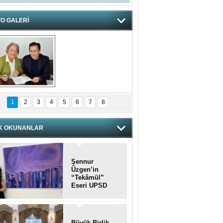
O GALERİ
hnzzzna
1
2
3
4
5
6
7
8
K OKUNANLAR
Şennur
Üzgen’in
“Tekâmül”
Eseri UPSD
2026 Yaz
Sergisi’nde
Sanatseverlerle
Buluştu
Büyük Birlik