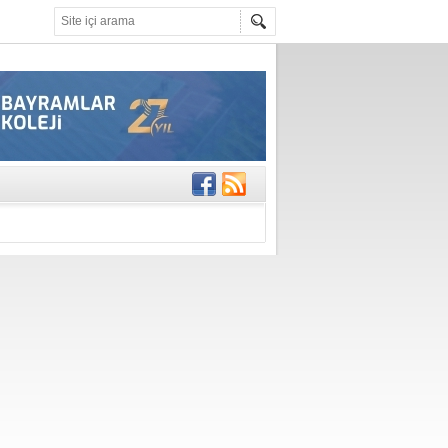
gisi’nde
DEĞİL, DOĞRU
erildi
n Ercan Ekşi son
ı Selahattin
En Değerli
en 10 Nokta
istesi Açıklandı: