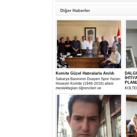
Diğer Haberler
Komite Güzel Hatıralarla Anıldı
DALGI
İHTİY
Sakarya Basınının Duayen Spor Yazarı
PLAN
Hüseyin Komite (1948-2016) ailesi
meslektaşları öğrencileri ve
KOLTEK
komşularının anlatımıyla vefatının 10
Burak D
yılında hayırla yad edildi.
kalkınm
mühendi
alan ol
gerekti