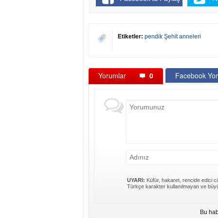
Etiketler:
pendik Şehit anneleri
Yorumlar
0
Facebook Yor
UYARI:
Küfür, hakaret, rencide edici cü
Türkçe karakter kullanılmayan ve büyü
Bu hab