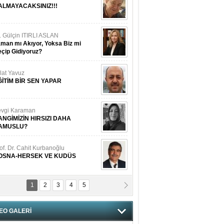
ALMAYACAKSINIZ!!!
. Gülçin ITIRLI ASLAN
man mı Akıyor, Yoksa Biz mi
çip Gidiyoruz?
lat Yavuz
ĞİTİM BİR SEN YAPAR
vgi Karaman
ANGİMİZİN HIRSIZI DAHA
AMUSLU?
of. Dr. Cahit Kurbanoğlu
OSNA-HERSEK VE KUDÜS
1
2
3
4
5
tma Saçak Akbulut
ANAL KERHANE!
EO GALERİ
tma Daştan