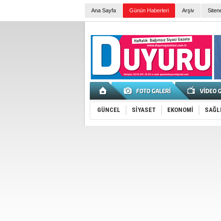
Ana Sayfa
Günün Haberleri
Arşiv
Siten
GÜNCEL
SİYASET
EKONOMİ
SAĞL