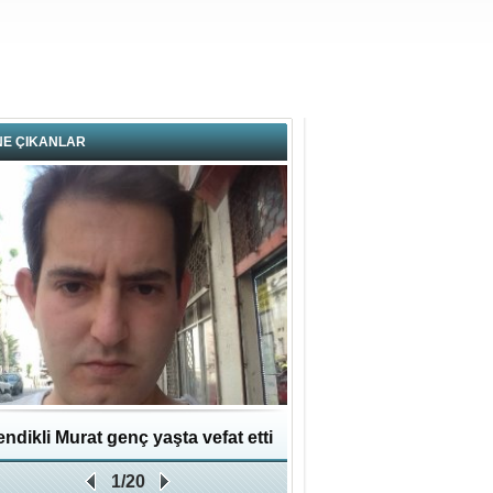
NE ÇIKANLAR
ndikli Murat genç yaşta vefat etti
Hikmet Bayraklı: Kent
1/20
Geleceğe Yapılan En Değe