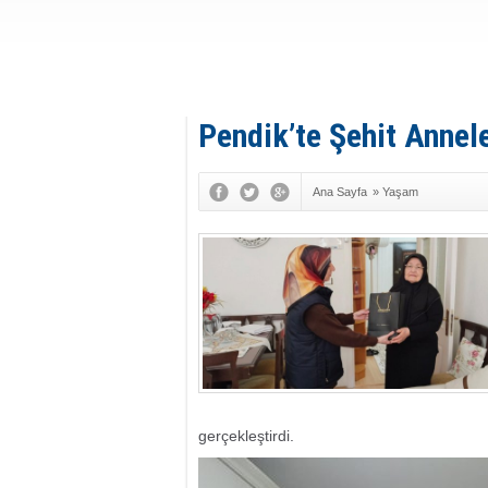
Pendik’te Şehit Annel
Ana Sayfa
»
Yaşam
gerçekleştirdi.