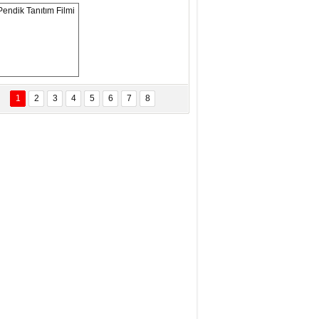
eftun Olmak
san Demirci
MAM MAAŞLARINA TAKTIM
AFAYI!
Pendik Tanıtım 
Filmi
1
2
3
4
5
6
7
8
bas Levent Ertekin
nal Medyanın Dijital Savaş Alanı
 İtibar Suikastları: Kızılay Örneği
it Kahyaoğlu
iz Türk Milleti Tarih Yazdı!
of.Dr.Hamdi Temel
z Böyle Bir Yozgat'ta Büyüdük
vza Zeybek
İR MİLLETİN TEKRAR DESTAN
AZMASI