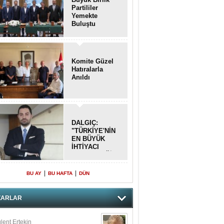
Partililer
Yemekte
Buluştu
Komite Güzel
Hatıralarla
Anıldı
DALGIÇ:
"TÜRKİYE'NİN
EN BÜYÜK
İHTİYACI
BETON DEĞİL,
DOĞRU
PLANLAMA"
|
|
BU AY
BU HAFTA
DÜN
ZARLAR
lent Ertekin