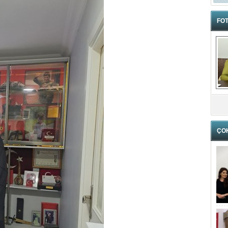
FOT
ÇO