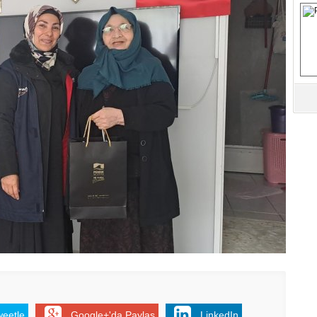
M
Ha
İ
K
Ab
Sa
ve
Üm
Az
Pr
Bi
Ra
B
Y
weetle
Google+'da Paylaş
LinkedIn