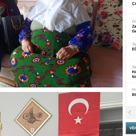
Ç
Dr
Za
Ge
Ta
E
Se
H
N
Pr
B
Fa
S
VİD
Fa